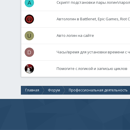
A
Скрипт подстановки пары логин\парол
Автологин в Battlenet, Epic Games, Riot Cl
U
Авто логин на сайте
D
Часы/время для установки времени с
Помогите с логикой и записью циклов
Главная
Форум
Профессиональная деятельность