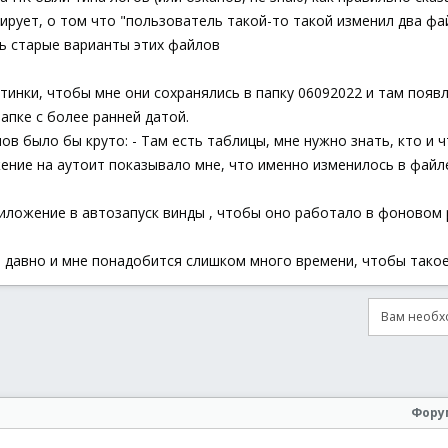
рует, о том что "пользователь такой-то такой изменил два фай
сь старые варианты этих файлов
тинки, чтобы мне они сохранялись в папку 06092022 и там появл
апке с более ранней датой.
в было бы круто: - Там есть таблицы, мне нужно знать, кто и ч
ение на аутоит показывало мне, что именно изменилось в файл
иложение в автозапуск винды , чтобы оно работало в фоновом
м давно и мне понадобится слишком много времени, чтобы такое
Вам необхо
онная почта
сылка
Фору