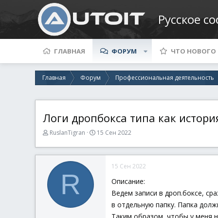
Русское с
ГЛАВНАЯ
ФОРУМ
ЧТО НОВОГО
Главная
Форум
Профессиональная деятельность
Логи дропбокса типа как истори
А
Д
RuslanTigran
15 Сен 2022
в
а
т
т
о
а
15 Сен 2022
р
н
R
т
а
Описание:
е
ч
Ведем записи в дроп.боксе, ср
м
а
ы
л
в отдельную папку. Папка долж
а
Таким образом, чтобы у меня на