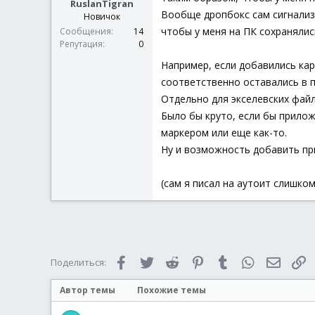
RuslanTigran
Вообще дропбокс сам сигнализи
Новичок
чтобы у меня на ПК сохраняли
Сообщения
14
Репутация
0
Например, если добавились кар
соответственно оставались в п
Отдельно для экселевских файло
Было бы круто, если бы прилож
маркером или еще как-то.
Ну и возможность добавить пр
(сам я писал на аутоит слишко
Facebook
Twitter
Reddit
Pinterest
Tumblr
WhatsApp
Электр
С
Поделиться:
Автор темы
Похожие темы