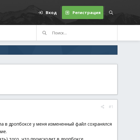
Вход
Регистрация
#1
ла в дропбоксе у меня измененный файл сохранялся
ие.
ать) того, что происходит в дропбоксе.