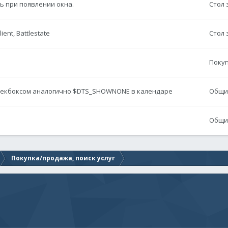
ь при появлении окна.
Стол 
ient, Battlestate
Стол 
Покуп
 чекбоксом аналогично $DTS_SHOWNONE в календаре
Общие
Общие
Покупка/продажа, поиск услуг