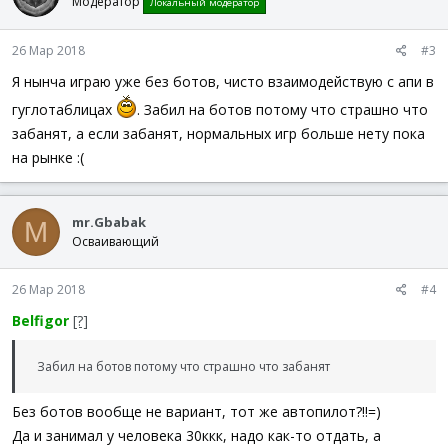
Модератор
Локальный модератор
26 Мар 2018
#3
Я нынча играю уже без ботов, чисто взаимодействую с апи в
гуглотаблицах
. Забил на ботов потому что страшно что
забанят, а если забанят, нормальных игр больше нету пока
на рынке :(
mr.Gbabak
M
Осваивающий
26 Мар 2018
#4
Belfigor
[?]
Забил на ботов потому что страшно что забанят
Без ботов вообще не вариант, тот же автопилот?!!=)
Да и занимал у человека 30ккк, надо как-то отдать, а