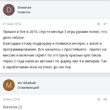
DiesIrae
D
Новичок
31 Май 2018
#7
Пришел в Eve в 2010, спустя месяца 3 игры руками понял, что
дело гиблое.
Благодаря этому подфоруму и появился интерес к autoit и
программированию. Все началось с простейшего - прилет на
миссию и включаю скрипт по отстрелу красных крестиков.
Через 2 года написал автомат по фарму лвл 4 в империи. Так
и зарабатываю иски на плекс до сих пор.
mr.Gbabak
M
Осваивающий
6 Июн 2018
#8
DiesIrae
[?]