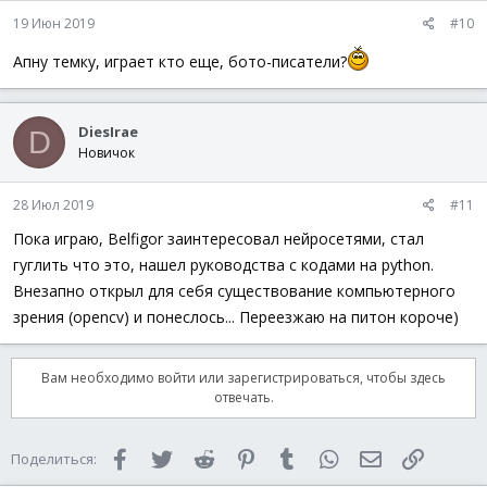
19 Июн 2019
#10
Апну темку, играет кто еще, бото-писатели?
DiesIrae
D
Новичок
28 Июл 2019
#11
Пока играю, Belfigor заинтересовал нейросетями, стал
гуглить что это, нашел руководства с кодами на python.
Внезапно открыл для себя существование компьютерного
зрения (opencv) и понеслось... Переезжаю на питон короче)
Вам необходимо войти или зарегистрироваться, чтобы здесь
отвечать.
Facebook
Twitter
Reddit
Pinterest
Tumblr
WhatsApp
Электронная 
Ссылка
Поделиться: