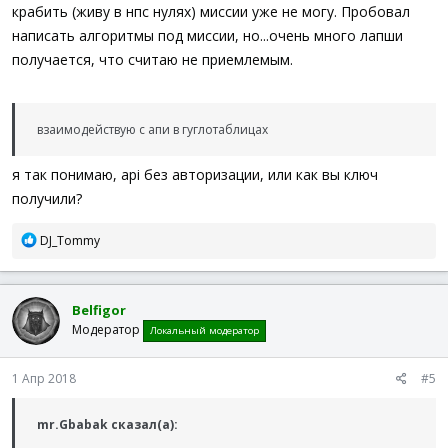
крабить (живу в нпс нулях) миссии уже не могу. Пробовал
написать алгоритмы под миссии, но...очень много лапши
получается, что считаю не приемлемым.
взаимодействую с апи в гуглотаблицах
я так понимаю, api без авторизации, или как вы ключ
получили?
Р
DJ_Tommy
е
а
к
Belfigor
ц
Модератор
и
Локальный модератор
и
:
1 Апр 2018
#5
mr.Gbabak сказал(а):