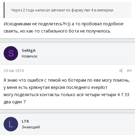
Через 2 года написал автомат по фарму лвл 4 в империи
Исходниками не поделитесь?!=)) а то пробовал подобное
сваять, но как-то стабильного бота не получилось.
SeMgA
S
Новичок
29 Авг 2018
#9
Я знаю что ошибся с темой но ботерам по еве могу помочь,
у меня есть крякнутая версия последнего еvерilот
могу поделиться контакты только ася четыри четыри 4 7 33
два один 7
LTR
L
Знающий