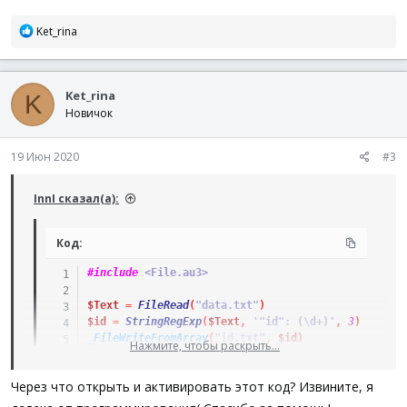
Р
Ket_rina
е
а
к
Ket_rina
ц
K
и
Новичок
и
:
19 Июн 2020
#3
InnI сказал(а):
Код:
#include
 <File.au3>
$Text
=
FileRead
(
"data.txt"
)
$id
=
StringRegExp
(
$Text
,
'"id": (\d+)'
,
3
)
_FileWriteFromArray
(
"id.txt"
,
$id
)
Нажмите, чтобы раскрыть...
$title
=
StringRegExp
(
$Text
,
'"title": "(.*)"'
,
3
)
_FileWriteFromArray
(
"title.txt"
,
$title
)
Через что открыть и активировать этот код? Извините, я