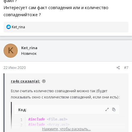
файл ?
Интересует сам факт совпадения или и количество
совпаденийтоже ?
Р
Ket_rina
е
а
к
Ket_rina
ц
K
и
Новичок
и
:
22 Июн 2020
#7
ra4o сказал(а):
Если считать количество совпадений можно так (будет
показывать окно с колличеством совпадений, если они есть) :
Код:
#include
 <File.au3>
#include
 <Array.au3>
Нажмите, чтобы раскрыть...