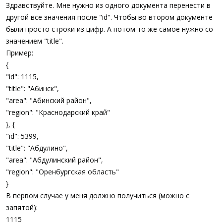
а
Здравствуйте. Мне нужно из одного документа перенести в
другой все значения после "id". Чтобы во втором документе
были просто строки из цифр. А потом то же самое нужно со
значением "title".
Пример:
{
"id": 1115,
"title": "Абинск",
"area": "Абинский район",
"region": "Краснодарский край"
}, {
"id": 5399,
"title": "Абдулино",
"area": "Абдулинский район",
"region": "Оренбургская область"
}
В первом случае у меня должно получиться (можно с
запятой):
1115