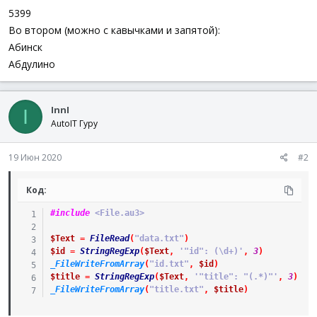
5399
Во втором (можно с кавычками и запятой):
Абинск
Абдулино
InnI
I
AutoIT Гуру
19 Июн 2020
#2
Код:
#include
 <File.au3>
$Text
=
FileRead
(
"data.txt"
)
$id
=
StringRegExp
(
$Text
,
'"id": (\d+)'
,
3
)
_FileWriteFromArray
(
"id.txt"
,
$id
)
$title
=
StringRegExp
(
$Text
,
'"title": "(.*)"'
,
3
)
_FileWriteFromArray
(
"title.txt"
,
$title
)