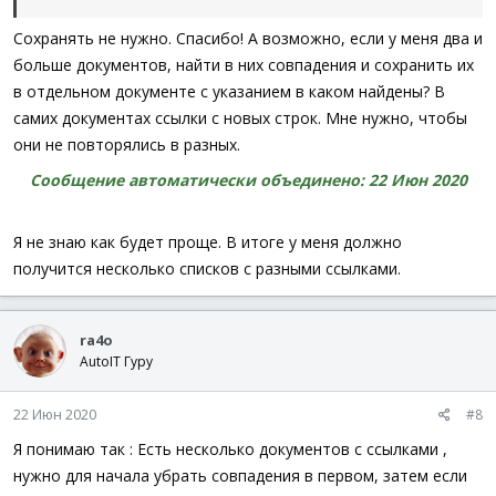
$Text
=
FileRead
(
"data.txt"
)
$id
=
StringRegExp
(
$Text
,
'"id": (\d+)'
,
3
)
Сохранять не нужно. Спасибо! А возможно, если у меня два и
_FileWriteFromArray
(
"id.txt"
,
$id
)
больше документов, найти в них совпадения и сохранить их
$title
=
StringRegExp
(
$Text
,
'"title": "(.*)"'
,
3
)
в отдельном документе с указанием в каком найдены? В
_FileWriteFromArray
(
"title.txt"
,
$title
)
самих документах ссылки с новых строк. Мне нужно, чтобы
$aUnique
=
_ArrayUnique
(
$id
)
они не повторялись в разных.
If
UBound
(
$id
)
=
UBound
(
$aUnique
)
Then
MsgBox
(
0
,
''
,
'Совпадений id нет'
)
Сообщение автоматически объединено:
22 Июн 2020
Else
For
$i
=
0
to
UBound
$aUnique
)
-
1
$n
=
0
Я не знаю как будет проще. В итоге у меня должно
For
$j
=
0
To
UBound
(
$id
)
-
1
получится несколько списков с разными ссылками.
If
$aUnique
[
$i
]
=
$id
[
$j
]
Then
$n
+=
1
Next
If
$n
>
0
Then
MsgBox
(
0
,
''
,
'Найдено '
&
$n
&
' с
Next
ra4o
Нужно ли сохранять результат совпадений в отдельный файл
EndIf
AutoIT Гуру
?
Интересует сам факт совпадения или и количество
совпаденийтоже ?
22 Июн 2020
#8
Я понимаю так : Есть несколько документов с ссылками ,
нужно для начала убрать совпадения в первом, затем если