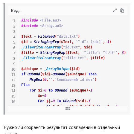
Код:
#include
 <File.au3>
#include
 <Array.au3>
$Text
=
FileRead
(
"data.txt"
)
$id
=
StringRegExp
(
$Text
,
'"id": (\d+)'
,
3
)
_FileWriteFromArray
(
"id.txt"
,
$id
)
$title
=
StringRegExp
(
$Text
,
'"title": "(.*)"'
,
3
)
_FileWriteFromArray
(
"title.txt"
,
$title
)
$aUnique
=
_ArrayUnique
(
$id
)
If
UBound
(
$id
)
=
UBound
(
$aUnique
)
Then
MsgBox
(
0
,
''
,
'Совпадений id нет'
)
Else
For
$i
=
0
to
UBound
$aUnique
)
-
1
$n
=
0
For
$j
=
0
To
UBound
(
$id
)
-
1
If
$aUnique
[
$i
]
=
$id
[
$j
]
Then
$n
+=
1
Next
If
$n
>
0
Then
MsgBox
(
0
,
''
,
'Найдено '
&
$n
&
' совп
Next
Нужно ли сохранять результат совпадений в отдельный
EndIf