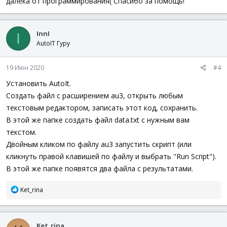
далека от программирования( Спасибо за помощь!
InnI
I
AutoIT Гуру
19 Июн 2020
#4
Установить AutoIt.
Создать файл с расширением au3, открыть любым
текстовым редактором, записать этот код, сохранить.
В этой же папке создать файл data.txt с нужным вам
текстом.
Двойным кликом по файлу au3 запустить скрипт (или
кликнуть правой клавишей по файлу и выбрать "Run Script").
В этой же папке появятся два файла с результатами.
Р
Ket_rina
е
а
к
Ket_rina
ц