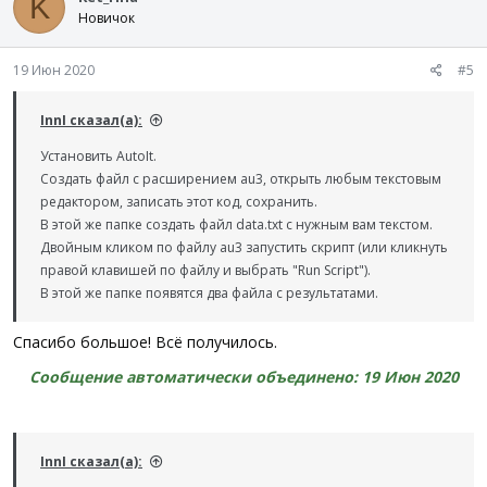
K
и
Новичок
и
:
19 Июн 2020
#5
InnI сказал(а):
Установить AutoIt.
Создать файл с расширением au3, открыть любым текстовым
редактором, записать этот код, сохранить.
В этой же папке создать файл data.txt с нужным вам текстом.
Двойным кликом по файлу au3 запустить скрипт (или кликнуть
правой клавишей по файлу и выбрать "Run Script").
В этой же папке появятся два файла с результатами.
Спасибо большое! Всё получилось.
Сообщение автоматически объединено:
19 Июн 2020
InnI сказал(а):