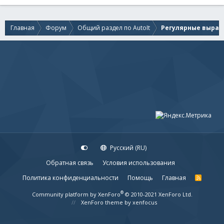
Главная
Форум
Общий раздел по AutoIt
Регулярные выраж
Русский (RU)
Обратная связь
Условия использования
Политика конфиденциальности
Помощь
Главная
R
S
S
®
Community platform by XenForo
© 2010-2021 XenForo Ltd.
XenForo theme
by xenfocus