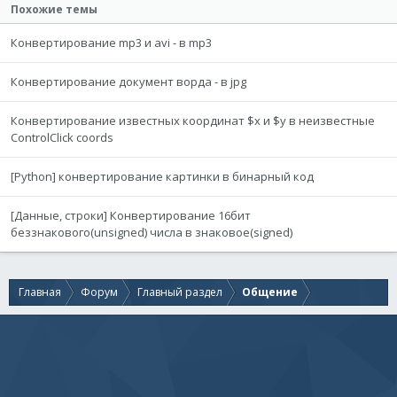
Похожие темы
Конвертирование mp3 и avi - в mp3
Конвертирование документ ворда - в jpg
Конвертирование известных координат $x и $y в неизвестные
ControlClick coords
[Python] конвертирование картинки в бинарный код
[Данные, строки] Конвертирование 16бит
беззнакового(unsigned) числа в знаковое(signed)
Главная
Форум
Главный раздел
Общение