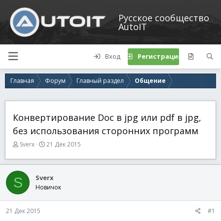
Русское сообщество
AutoIT
Вход
Регистрация
Главная
Форум
Главный раздел
Общение
Конвертирование Doc в jpg или pdf в jpg,
без использования сторонних программ
А
Д
Sverx
21 Дек 2015
в
а
т
т
о
а
Sverx
S
р
н
Новичок
т
а
е
ч
м
а
21 Дек 2015
#1
ы
л