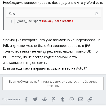
а
Необходимо конвертировать doc в jpg, знаю что у Word есть
Код:
_Word_DocExport
(
$oDoc
,
$sFilename
)
с помощью которого, его уже возможно конвертировать в
Pdf, а дальше можно было бы сконвертировать в JPG,
только вот никак не найду решения, нашел только UDF for
PDFCreator, но не всегда будет возможность
инсталлировать доп софт....
Есть ли ещё какие варианты, сделать это на Autoit?
Вам необходимо войти или зарегистрироваться, чтобы здесь
отвечать.
Facebook
Twitter
Reddit
Pinterest
Tumblr
WhatsApp
Электронная 
Ссылка
Поделиться: