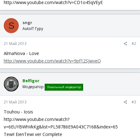
http://www.youtube.com/watch?v=CD1o45qVEyE
sngr
S
AutoIT Гуру
21 Май 2013
#2
AlmaNova - Love
http://www.youtube.com/watch?v=9pf12SJwveQ
Belfigor
Модератор
Локальный модератор
21 Май 2013
#3
Touhou - Iosis
http://www.youtube.com/watch?
v=6EUYBWhVkKg&list=PL58786E9A043C7168&index=65
Tewi! EienTewi ver Complete