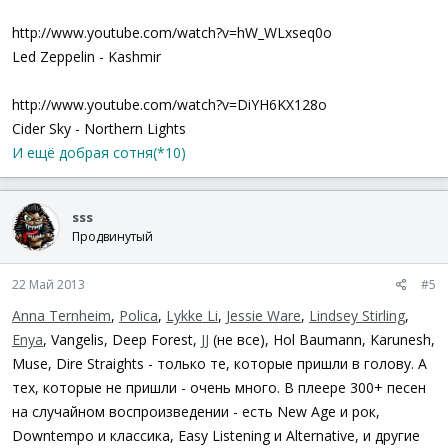
http://www.youtube.com/watch?v=hW_WLxseq0o
Led Zeppelin - Kashmir
http://www.youtube.com/watch?v=DiYH6KX128o
Cider Sky - Northern Lights
И ещё добрая сотня(*10)
sss
Продвинутый
22 Май 2013
#5
Anna Ternheim
,
Polica
,
Lykke Li
,
Jessie Ware
,
Lindsey Stirling
,
Enya
, Vangelis, Deep Forest,
JJ
(не все), Hol Baumann, Karunesh,
Muse, Dire Straights - только те, которые пришли в голову. А
тех, которые не пришли - очень много. В плеере 300+ песен
на случайном воспроизведении - есть New Age и рок,
Downtempo и классика, Easy Listening и Alternative, и другие