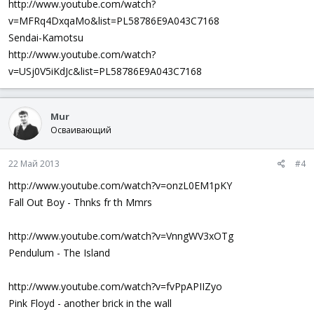
http://www.youtube.com/watch?
v=MFRq4DxqaMo&list=PL58786E9A043C7168
Sendai-Kamotsu
http://www.youtube.com/watch?
v=USj0V5iKdJc&list=PL58786E9A043C7168
Mur
Осваивающий
22 Май 2013
#4
http://www.youtube.com/watch?v=onzL0EM1pKY
Fall Out Boy - Thnks fr th Mmrs
http://www.youtube.com/watch?v=VnngWV3xOTg
Pendulum - The Island
http://www.youtube.com/watch?v=fvPpAPIIZyo
Pink Floyd - another brick in the wall