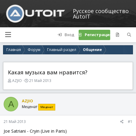
Русское сообщество
AutoIT
Вход
Регистрация
Главная
Форум
Главный раздел
Общение
Какая музыка вам нравится?
А
Д
AZJIO
21 Май 2013
в
а
т
т
о
а
AZJIO
A
р
н
Меценат
Меценат
т
а
е
ч
м
а
21 Май 2013
#1
ы
л
а
Joe Satriani - Cryin (Live in Paris)