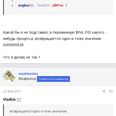
msgbox
(
1
,
"Handle"
,
$hProc
)
Какой бы я не подставил, в переменную $Pid, PID какого -
нибудь процесса, возвращается одно и тоже значение
0x00000628
Что я делаю не так ?
madmasles
Модератор
Глобальный модератор
22 Фев 2011
#2
VladUs
[?]
возвращается одно и тоже значение