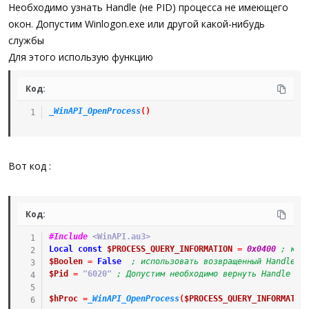
а
Необходимо узнать Handle (не PID) процесса не имеющего
окон. Допустим Winlogon.exe или другой какой-нибудь
службы
Для этого использую функцию
Код:
_WinAPI_OpenProcess
(
)
Вот код :
Код:
#Include
 <WinAPI.au3>
Local
const
$PROCESS_QUERY_INFORMATION
=
0x0400
; кон
$Boolen
=
False
; использовать возвращенный Handle с
$Pid
=
"6020"
; Допустим необходимо вернуть Handle пр
$hProc
=
_WinAPI_OpenProcess
(
$PROCESS_QUERY_INFORMATIO