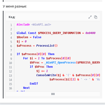
У меня разные:
Код:
#include
 <WinAPI.au3>
Global
Const
$PROCESS_QUERY_INFORMATION
=
0x0400
$Boolen
=
False
$j
=
0
$aProcess
=
ProcessList
(
)
If
$aProcess
[
0
]
[
0
]
Then
For
$i
=
1
To
$aProcess
[
0
]
[
0
]
$hProc
=
_WinAPI_OpenProcess
(
$PROCESS_QUERY_I
If
$hProc
Then
$j
+=
1
ConsoleWrite
(
$j
&
'('
&
$aProcess
[
0
]
[
0
]
&
$aProcess
[
$i
]
[
1
]
&
' -> '
&
'Hand
EndIf
Next
EndIf