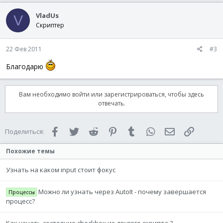
VladUs
V
Скриптер
22 Фев 2011
#3
Благодарю
Вам необходимо войти или зарегистрироваться, чтобы здесь
отвечать.
Facebook
Twitter
Reddit
Pinterest
Tumblr
WhatsApp
Электронная 
Ссылка
Поделиться:
Похожие темы
Узнать на каком input стоит фокус
Можно ли узнать через AutoIt - почему завершается
Процессы
процесс?