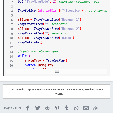
Opt
(
"TrayMenuMode"
,
1
)
;включаем создание трея
TraySetIcon
(
@ScriptDir
&
"\icon.ico"
)
; устанавливаем
$1Item
=
TrayCreateItem
(
"Позиция 1"
)
TrayCreateItem
(
""
)
;separator
$2Item
=
TrayCreateItem
(
"Позиция 2"
)
TrayCreateItem
(
""
)
;separator
$3Item
=
TrayCreateItem
(
"Выход"
)
TraySetState
(
)
;Обработка событий трея
While
1
$nMsgTray
=
TrayGetMsg
(
)
Switch
$nMsgTray
Case
$3Item
Exit
EndSwitch
WEnd
Вам необходимо войти или зарегистрироваться, чтобы здесь
отвечать.
Facebook
Twitter
Reddit
Pinterest
Tumblr
WhatsApp
Электронная 
Ссылка
Поделиться: