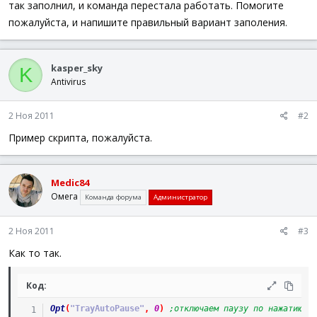
так заполнил, и команда перестала работать. Помогите
пожалуйста, и напишите правильный вариант заполения.
kasper_sky
K
Antivirus
2 Ноя 2011
#2
Пример скрипта, пожалуйста.
Medic84
Омега
Команда форума
Администратор
2 Ноя 2011
#3
Как то так.
Код:
Opt
(
"TrayAutoPause"
,
0
)
;отключаем паузу по нажатию н