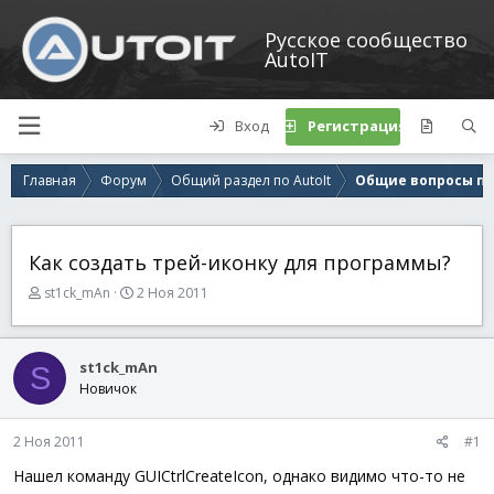
Русское сообщество
AutoIT
Вход
Регистрация
Главная
Форум
Общий раздел по AutoIt
Общие вопросы по 
Как создать трей-иконку для программы?
А
Д
st1ck_mAn
2 Ноя 2011
в
а
т
т
о
а
st1ck_mAn
S
р
н
Новичок
т
а
е
ч
м
а
2 Ноя 2011
#1
ы
л
а
Нашел команду GUICtrlCreateIcon, однако видимо что-то не