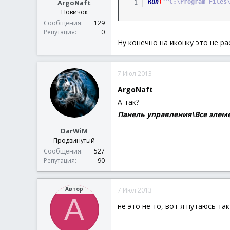
ArgoNaft
Run
(
'"C:\Program Files
Новичок
Сообщения
129
Репутация
0
Ну конечно на иконку это не р
7 Июл 2013
ArgoNaft
А так?
Панель управления\Все элем
DarWiM
Продвинутый
Сообщения
527
Репутация
90
Автор
7 Июл 2013
A
не это не то, вот я путаюсь так 