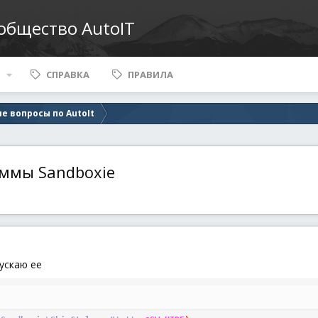
ообщество AutoIT
СПРАВКА
ПРАВИЛА
е вопросы по AutoIt
аммы Sandboxie
пускаю ее