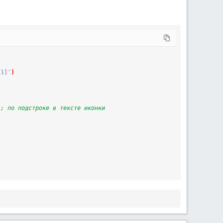
:1]'
)
; по подстроке в тексте иконки		