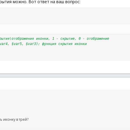
крытия можно. Вот ответ на ваш вопрос:
 иконкой место, при удалении - нет
рытия\отображения иконки, 1 - скрытие, 0 - отображение
var4, $var5, $var3); функция скрытия иконки
ь иконку в трей?