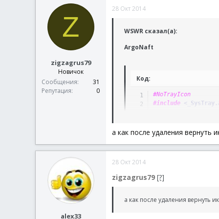
к
28 Окт 2014
ц
Z
и
и
WSWR сказал(а):
:
ArgoNaft
zigzagrus79
Новичок
Код:
Сообщения
31
Репутация
0
#NoTrayIcon
#include
 <_SysTray.
$var1
=
'DeskPins.e
$var2
=
0
; 0 - реж
а как после удаления вернуть и
$var3
=
1
; 1-режим
$var4
=
_SysTrayIco
$var5
=
1
; флаг ск
28 Окт 2014
;_SysTrayIconHide($
_SysTrayIconRemove
(
zigzagrus79
[?]
Opt
(
'TrayIconHide'
,
Opt
(
'TrayIconHide'
,
а как после удаления вернуть ик
alex33