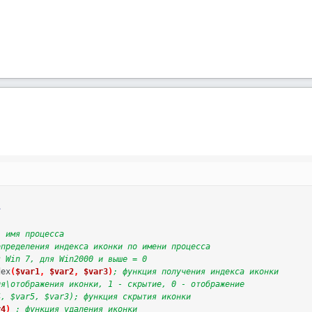
>
; имя процесса
определения индекса иконки по имени процесса
я Win 7, для Win2000 и выше = 0
dex
(
$var1
,
$var2
,
$var3
)
; функция получения индекса иконки
ия\отображения иконки, 1 - скрытие, 0 - отображение
4, $var5, $var3); функция скрытия иконки
r4
)
; функция удаления иконки