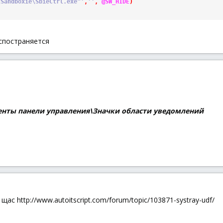
\Sandboxie\SbieCtrl.exe"'
,
''
,
@SW_HIDE
)
аспостраняется
енты панели управления\Значки области уведомлений
щас http://www.autoitscript.com/forum/topic/103871-systray-udf/