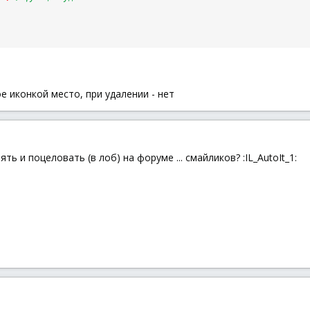
е иконкой место, при удалении - нет
ть и поцеловать (в лоб) на форуме ... смайликов? :IL_AutoIt_1: