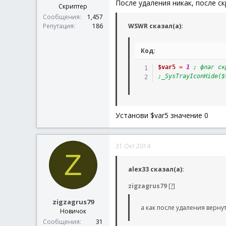
После удаления никак, после с
Скриптер
Сообщения
1,457
При скрытии остается незанятое
WSWR сказал(а):
Репутация
186
Код:
$var5
=
1
; флаг ск
;_SysTrayIconHide($
Установи $var5 значение 0
31 Окт 2014
Z
alex33 сказал(а):
zigzagrus79
[?]
zigzagrus79
а как после удаления вернут
Новичок
Сообщения
31