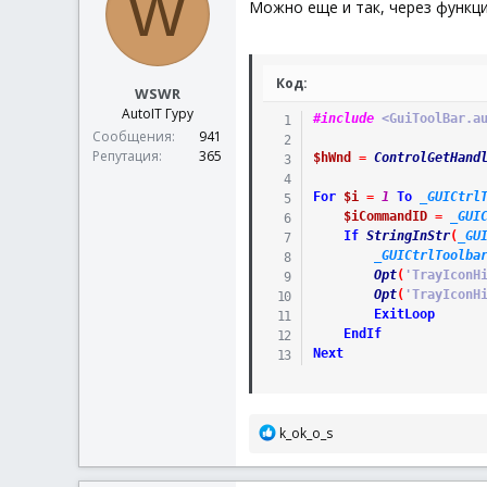
W
Можно еще и так, через функц
Код:
WSWR
AutoIT Гуру
#include
 <GuiToolBar.a
Сообщения
941
Репутация
365
$hWnd
=
ControlGetHand
For
$i
=
1
To
_GUICtrl
$iCommandID
=
_GUI
If
StringInStr
(
_GU
_GUICtrlToolba
Opt
(
'TrayIconH
Opt
(
'TrayIconH
ExitLoop
EndIf
Next
Р
k_ok_o_s
е
а