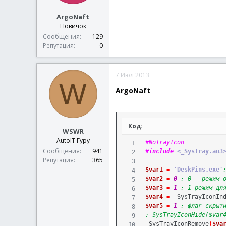
ArgoNaft
Новичок
Сообщения
129
Репутация
0
7 Июл 2013
W
ArgoNaft
Код:
WSWR
AutoIT Гуру
#NoTrayIcon
Сообщения
941
#include
 <_SysTray.au3
Репутация
365
$var1
=
'DeskPins.exe'
$var2
=
0
; 0 - режим 
$var3
=
1
; 1-режим дл
$var4
=
_SysTrayIconIn
$var5
=
1
; флаг скрыт
;_SysTrayIconHide($var
_SysTrayIconRemove
(
$va