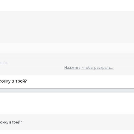
au3>
Нажмите, чтобы раскрыть...
xe'
; имя процесса
им определения индекса иконки по имени процесса
конку в трей?
 для Win 7, для Win2000 и выше = 0
nIndex
(
$var1
,
$var2
,
$var3
)
; функция получения индекса иконки
рытия\отображения иконки, 1 - скрытие, 0 - отображение
var4, $var5, $var3); функция скрытия иконки
$var4
)
; функция удаления иконки
1
)
0
)
онку в трей?