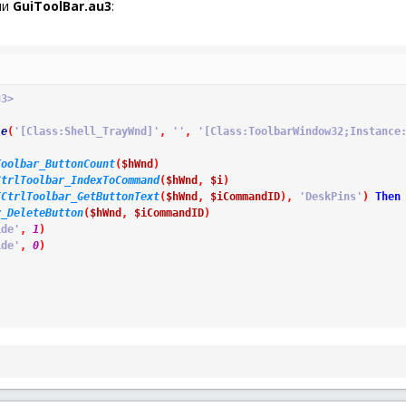
ии
GuiToolBar.au3
:
u3>
le
(
'[Class:Shell_TrayWnd]'
,
''
,
'[Class:ToolbarWindow32;Instance
Toolbar_ButtonCount
(
$hWnd
)
CtrlToolbar_IndexToCommand
(
$hWnd
,
$i
)
ICtrlToolbar_GetButtonText
(
$hWnd
,
$iCommandID
)
,
'DeskPins'
)
Then
r_DeleteButton
(
$hWnd
,
$iCommandID
)
ide'
,
1
)
ide'
,
0
)