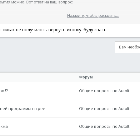
рытия можно. Вот ответ на ваш вопрос:
Нажмите, чтобы раскрыть...
Нажмите, чтобы раскрыть...
я никак не получилось вернуть иконку. буду знать
г скрытия\отображения иконки, 1 - скрытие, 0 - отображение
de($var4, $var5, $var3); функция скрытия иконки
Вам необхо
онная почта
сылка
Нажмите, чтобы раскрыть...
Форум
x !?
Общие вопросы по AutoIt
нней программы в трее
Общие вопросы по AutoIt
окна
Общие вопросы по AutoIt