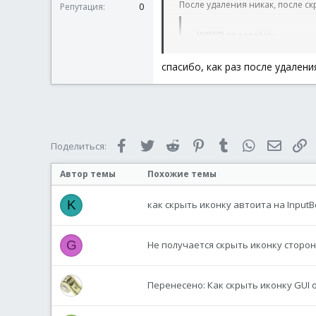
После удаления никак, после ск
Репутация
0
WSWR сказал(а):
спасибо, как раз после удалени
Код:
$var5
=
1
; фла
;_SysTrayIconHi
Facebook
Twitter
Reddit
Pinterest
Tumblr
WhatsApp
Электр
С
Поделиться:
Установи $var5 значение 0
Автор темы
Похожие темы
K
как скрыть иконку автоита на InputBo
G
Не получается скрыть иконку сторо
Перенесено: Как скрыть иконку GUI 