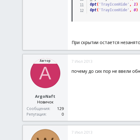
Opt
(
'TrayIconHide'
,
1
)
Opt
(
'TrayIconHide'
,
0
)
При скрытии остается незанято
Автор
7 Июл 2013
A
почему до сих пор не ввели обня
ArgoNaft
Новичок
Сообщения
129
Репутация
0
7 Июл 2013