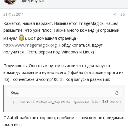
Продвинутый
21 Фев 2011
#6
Кажется, нашел вариант. Называется ImageMagick. Нашел
размытие, что уже плюс. Также много команд (и огромный
мануал
). Вот домашняя страница -
http://www.imagemagick.org
. Пойду копаться, вдруг
получится... (есть версии под Windows и Linux)
Получилось. Опытным путем выяснил что для запуска
команды размытия нужно всего 2 файла (а в архиве проги их
45) - convert.exe и vcomp100.dll. Код запуска размытия:
Код:
convert исходная_картинка -gaussian-blur 5x3 конечная
С AutoIt работает хорошо, проблем с запуском нет, видимых
окон нет.