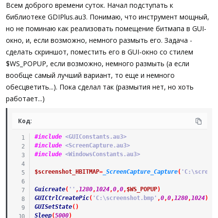
а
Всем доброго времени суток. Начал подступать к
библиотеке GDIPlus.au3. Понимаю, что инструмент мощный,
но не поминаю как реализовать помещение битмапа в GUI-
окно, и, если возможно, немного размыть его. Задача -
сделать скриншот, поместить его в GUI-окно со стилем
$WS_POPUP, если возможно, немного размыть (а если
вообще самый лучший вариант, то еще и немного
обесцветить...). Пока сделал так (размытия нет, но хоть
работает...)
Код:
#include
 <GUIConstants.au3>
#include
 <ScreenCapture.au3>
#include
 <WindowsConstants.au3>
$screenshot_HBITMAP
=
_ScreenCapture_Capture
(
'C:\screen
Guicreate
(
''
,
1280
,
1024
,
0
,
0
,
$WS_POPUP
)
GUICtrlCreatePic
(
'C:\screenshot.bmp'
,
0
,
0
,
1280
,
1024
)
GUISetState
(
)
Sleep
(
5000
)