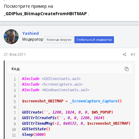
Посмотрите пример на
_GDIPlus_BitmapCreateFromHBITMAP
.
Yashied
Модератор
Команда форума
Глобальный модератор
21 Фев 2011
#3
Код:
#Include
 <GUIConstants.au3>
#Include
 <ScreenCapture.au3>
#Include
 <WindowsConstants.au3>
$screenshot_HBITMAP
=
_ScreenCapture_Capture
(
)
GUICreate
(
''
,
1280
,
1024
,
0
,
0
,
$WS_POPUP
)
GUICtrlCreatePic
(
''
,
0
,
0
,
1280
,
1024
)
GUICtrlSendMsg
(
-
1
,
0x0172
,
0
,
$screenshot_HBITMAP
)
; 
GUISetState
(
)
Sleep
(
5000
)