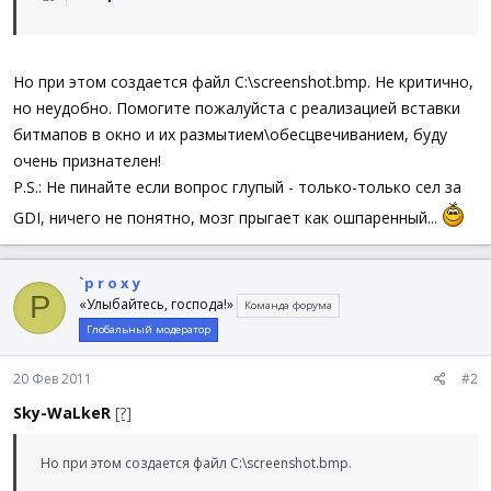
Но при этом создается файл C:\screenshot.bmp. Не критично,
но неудобно. Помогите пожалуйста с реализацией вставки
битмапов в окно и их размытием\обесцвечиванием, буду
очень признателен!
P.S.: Не пинайте если вопрос глупый - только-только сел за
GDI, ничего не понятно, мозг прыгает как ошпаренный...
`p r o x y
P
«Улыбайтесь, господа!»
Команда форума
Глобальный модератор
20 Фев 2011
#2
Sky-WaLkeR
[?]
Но при этом создается файл C:\screenshot.bmp.