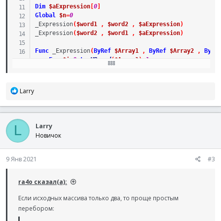
Dim
$aExpression
[
0
]
Global
$n
=
0
_Expression
(
$word1
,
$word2
,
$aExpression
)
_Expression
(
$word2
,
$word1
,
$aExpression
)
Func
_Expression
(
ByRef
$Array1
,
ByRef
$Array2
,
ByRe
For
$i
=
0
to
UBound
(
$Array1
)
-
1
For
$y
=
0
To
Ubound
(
$Array2
)
-
1
$n
+=
1
Redim
$aExpression
[
$n
]
Р
Larry
$aExpression
[
$n
-
1
]
=
$Array1
[
$i
]
&
' '
&
$Array
е
Next
а
Next
к
EndFunc
Larry
ц
L
и
Новичок
_ArrayDisplay
(
$aExpression
)
и
:
9 Янв 2021
#3
ra4o сказал(а):
Если исходных массива только два, то проще простым
перебором: