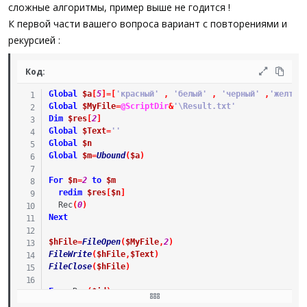
сложные алгоритмы, пример выше не годится !
EndFunc
К первой части вашего вопроса вариант с повторениями и
_ArrayDisplay
(
$aExpression
)
рекурсией :
Код:
Global
$a
[
5
]
=
[
'красный'
,
'белый'
,
'черный'
,
'желтый
Global
$MyFile
=
@ScriptDir
&
'\Result.txt'
Dim
$res
[
2
]
Global
$Text
=
''
Global
$n
Global
$m
=
Ubound
(
$a
)
For
$n
=
2
to
$m
redim
$res
[
$n
]
Rec
(
0
)
Next
$hFile
=
FileOpen
(
$MyFile
,
2
)
FileWrite
(
$hFile
,
$Text
)
FileClose
(
$hFile
)
Func
Rec
(
$id
)
Local
$Tail