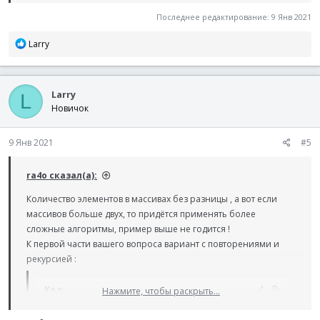
If
$id
=
$n
Then
Последнее редактирование:
9 Янв 2021
For
$j
=
0
to
$n
-
1
$Tail
=
(
$j
<
$n
-
1
?
' '
:
@CR
)
Р
Larry
$Text
&=
$res
[
$j
]
&
$Tail
е
Next
а
Return
к
EndIf
Larry
ц
L
и
Новичок
For
$i
=
1
to
$m
и
$res
[
$id
]
=
$a
[
$i
-
1
]
:
Rec
(
$id
+
1
)
9 Янв 2021
#5
Next
EndFunc
ra4o сказал(а):
Количество элементов в массивах без разницы , а вот если
массивов больше двух, то придётся применять более
сложные алгоритмы, пример выше не годится !
К первой части вашего вопроса вариант с повторениями и
рекурсией :
Код:
Нажмите, чтобы раскрыть...
Global
$a
[
5
]
=
[
'красный'
,
'белый'
,
'черный'
,
'жел