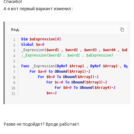
Спасибо!
Global
$MyFile
=
@ScriptDir
&
'\Result.txt'
А я вот первый вариант изменил :
Dim
$res
[
2
]
Global
$Text
=
''
Global
$n
Global
$m
=
Ubound
(
$a
)
Код:
For
$n
=
2
to
$m
Dim
$aExpression
[
0
]
redim
$res
[
$n
]
Global
$n
=
0
Rec
(
0
)
_Expression
(
$word1
,
$word2
,
$word3
,
$word4
,
$aExp
Next
;_Expression($word2 , $word1 , $aExpression)
$hFile
=
FileOpen
(
$MyFile
,
2
)
Func
_Expression
(
ByRef
$Array1
,
ByRef
$Array2
,
ByRe
FileWrite
(
$hFile
,
$Text
)
For
$a
=
0
to
UBound
(
$Array1
)
-
1
FileClose
(
$hFile
)
For
$b
=
0
To
Ubound
(
$Array2
)
-
1
For
$c
=
0
To
Ubound
(
$Array3
)
-
1
Func
Rec
(
$id
)
For
$d
=
0
To
Ubound
(
$Array4
)
-
1
Local
$Tail
$n
+=
1
If
$id
=
$n
Then
For
$j
=
0
to
$n
-
1
$Tail
=
(
$j
<
$n
-
1
?
' '
:
@CR
)
$Text
&=
$res
[
$j
]
&
$Tail
Next
Return
Разве не подойдет? Вроде работает.
EndIf