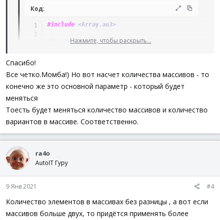
Код:
#include
 <Array.au3>
Нажмите, чтобы раскрыть...
Global
$word1
[
2
]
;
$word1
[
0
]
=
"красный"
$word1
[
1
]
=
"синий"
Спасибо!
Все четко.Момба!) Но вот насчет количества массивов - то
Global
$word2
[
2
]
;
конечно же это основной параметр - который будет
$word2
[
0
]
=
"белый"
$word2
[
1
]
=
"черный"
меняться
Тоесть будет меняться количество массивов и количество
Dim
$aExpression
[
0
]
вариантов в массиве. Соответственно.
Global
$n
=
0
_Expression
(
$word1
,
$word2
,
$aExpression
)
_Expression
(
$word2
,
$word1
,
$aExpression
)
ra4o
Func
_Expression
(
ByRef
$Array1
,
ByRef
$Array2
,
B
AutoIT Гуру
For
$i
=
0
to
UBound
(
$Array1
)
-
1
For
$y
=
0
To
Ubound
(
$Array2
)
-
1
$n
+=
1
9 Янв 2021
#4
Redim
$aExpression
[
$n
]
Количество элементов в массивах без разницы , а вот если
$aExpression
[
$n
-
1
]
=
$Array1
[
$i
]
&
' '
&
$Ar
Next
массивов больше двух, то придётся применять более
Next