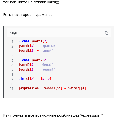
так как никто не откликнулся(((
желтый зеленый красный
Есть некоторое выражение:
белый
итд.....
Код:
если я не ошибаюсь - то 5^5 = 3125 возможных комбинации
Global
$word1
[
2
]
;
$word1
[
0
]
=
"красный"
И результат желательно записать в txt в виде 3125 строк. ( 1
$word1
[
1
]
=
"синий"
вариант на каждую строку)
Global
$word2
[
2
]
;
Подскажите пжл.
$word2
[
0
]
=
"белый"
$word2
[
1
]
=
"черный"
Dim
$i
[
2
]
=
[
0
,
2
]
$expression
=
$word1
[
$i
]
&
$word2
[
$i
]
Как получить все возможные комбинации $expression ?