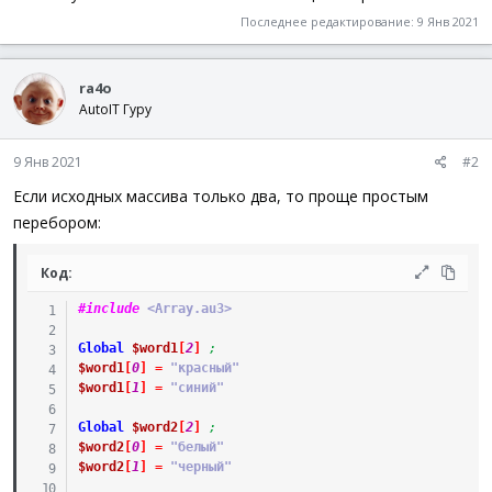
Последнее редактирование:
9 Янв 2021
ra4o
AutoIT Гуру
9 Янв 2021
#2
Если исходных массива только два, то проще простым
перебором:
Код:
#include
 <Array.au3>
Global
$word1
[
2
]
;
$word1
[
0
]
=
"красный"
$word1
[
1
]
=
"синий"
Global
$word2
[
2
]
;
$word2
[
0
]
=
"белый"
$word2
[
1
]
=
"черный"