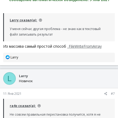
Larry сказал(а):
У меня сейчас другая проблема - не знаю как в текстовый
файл записывать результат
Из массива самый простой способ
_FileWriteFromArray
Р
Larry
е
а
к
Larry
ц
L
и
Новичок
и
:
11 Янв 2021
#7
ra4o сказал(а):
Не совсем правильная перестановка получится, хотя я не