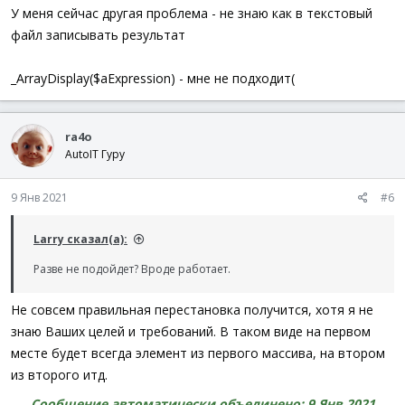
For
$i
=
1
to
$m
У меня сейчас другая проблема - не знаю как в текстовый
$res
[
$id
]
=
$a
[
$i
-
1
]
файл записывать результат
Rec
(
$id
+
1
)
Next
EndFunc
_ArrayDisplay($aExpression) - мне не подходит(
ra4o
AutoIT Гуру
9 Янв 2021
#6
Larry сказал(а):
Разве не подойдет? Вроде работает.
Не совсем правильная перестановка получится, хотя я не
знаю Ваших целей и требований. В таком виде на первом
месте будет всегда элемент из первого массива, на втором
из второго итд.
Сообщение автоматически объединено:
9 Янв 2021