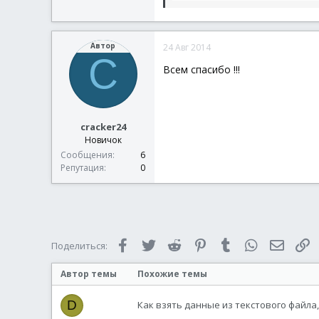
Func
WM_NOTIFY_1
(
$hWnd
Автор
24 Авг 2014
Local
$tNMIA
=
Dll
C
Local
$hTarget
=
D
Всем спасибо !!!
Local
$ID
=
DllStr
; ................
cracker24
Return
$GUI_RUNDEF
Новичок
EndFunc
;==>WM_NOTIF
En
Сообщения
6
EndSwitch
Репутация
0
EndSwitch
Return
$GUI_RUNDEF
EndFunc
Facebook
Twitter
Reddit
Pinterest
Tumblr
WhatsApp
Электр
С
Поделиться:
Автор темы
Похожие темы
D
Как взять данные из текстового файла