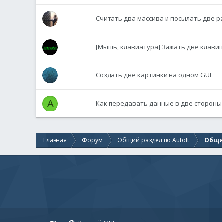
Считать два массива и посылать две 
[Мышь, клавиатура] Зажать две клави
Создать две картинки на одном GUI
A
Как передавать данные в две стороны 
Главная
Форум
Общий раздел по AutoIt
Общи