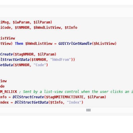
$iMsg
,
$iwParam
,
$ilParam
)
$iCode
,
$tNMHDR
,
$hWndListView
,
$tInfo
ListView
stView
)
Then
$hWndListView
=
GUICtrlGetHandle
(
$hListView
)
tCreate
(
$tagNMHDR
,
$ilParam
)
llStructGetData
(
$tNMHDR
,
"hWndFrom"
)
)
GetData
(
$tNMHDR
,
"Code"
)
View
ode
NM_RCLICK
; Sent by a list-view control when the user clicks an 
Info
=
DllStructCreate
(
$tagNMITEMACTIVATE
,
$ilParam
)
Index
=
DllStructGetData
(
$tInfo
,
"Index"
)
$iIndex
<>
-
1
Then
$iLast_LV_Index
=
$iIndex
ShowMenu
(
$hWnd
,
$ContextMenu
,
$hListView
,
1
)
dIf