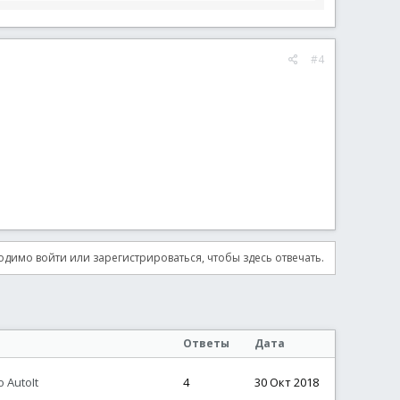
#4
etData
(
$tNMTBGIT
,
'TextMax'
)
&
']'
,
DllStructGetData
(
$tNMTBGIT
,
димо войти или зарегистрироваться, чтобы здесь отвечать.
Ответы
Дата
 AutoIt
4
30 Окт 2018