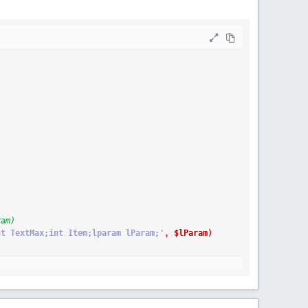
ram)
nt TextMax;int Item;lparam lParam;'
,
$lParam
)