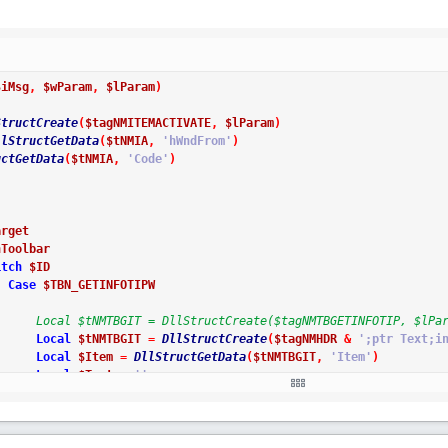
MSG
$iMsg
,
$wParam
,
$lParam
)
StructCreate
(
$tagNMITEMACTIVATE
,
$lParam
)
llStructGetData
(
$tNMIA
,
'hWndFrom'
)
uctGetData
(
$tNMIA
,
'Code'
)
arget
hToolbar
itch
$ID
Case
$TBN_GETINFOTIPW
      Local $tNMTBGIT = DllStructCreate($tagNMTBGETINFOTIP, $lPa
Local
$tNMTBGIT
=
DllStructCreate
(
$tagNMHDR
&
';ptr Text;i
Local
$Item
=
DllStructGetData
(
$tNMTBGIT
,
'Item'
)
Local
$Text
=
''
Switch
$Item
Case
10000
; Button 1
$Text
=
'Tooltip 1'