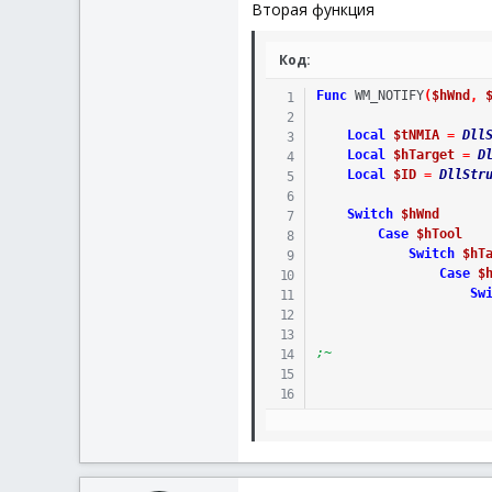
EndSwitch
Вторая функция
EndSwitch
Код:
Return
$GUI_RUNDEF
EndFunc
Func
WM_NOTIFY
(
$hWnd
,
Local
$tNMIA
=
Dll
Local
$hTarget
=
D
Local
$ID
=
DllStr
Switch
$hWnd
Case
$hTool
Switch
$hT
Case
$
Sw
;~                    