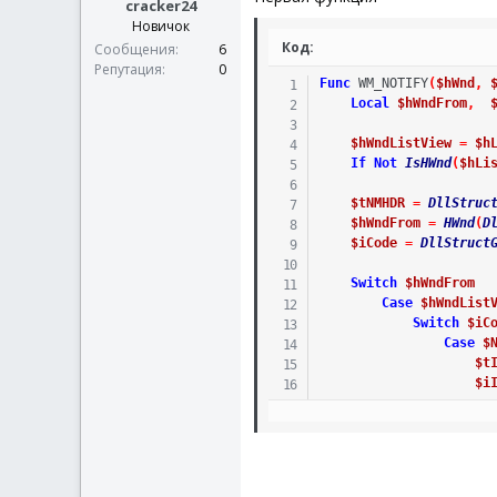
cracker24
Новичок
Код:
Сообщения
6
Репутация
0
Func
WM_NOTIFY
(
$hWnd
,
Local
$hWndFrom
,
$hWndListView
=
$h
If
Not
IsHWnd
(
$hLi
$tNMHDR
=
DllStruc
$hWndFrom
=
HWnd
(
D
$iCode
=
DllStruct
Switch
$hWndFrom
Case
$hWndList
Switch
$iC
Case
$
$t
$i
If
En