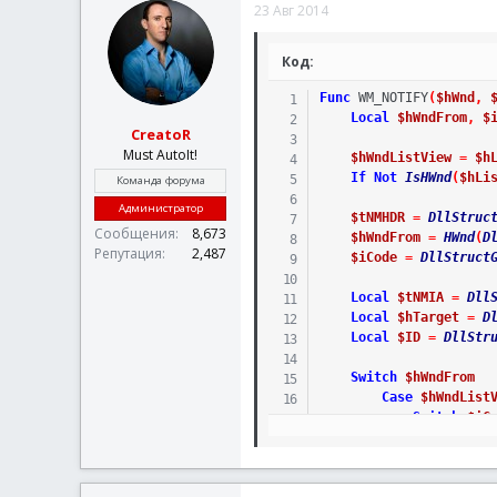
23 Авг 2014
Код:
Func
WM_NOTIFY
(
$hWnd
,
Local
$hWndFrom
,
$
CreatoR
Must AutoIt!
$hWndListView
=
$h
If
Not
IsHWnd
(
$hLi
Команда форума
Администратор
$tNMHDR
=
DllStruc
Сообщения
8,673
$hWndFrom
=
HWnd
(
D
Репутация
2,487
$iCode
=
DllStruct
Local
$tNMIA
=
Dll
En
Local
$hTarget
=
D
EndSwitch
Local
$ID
=
DllStr
EndSwitch
Return
$GUI_RUNDEF
Switch
$hWndFrom
EndFunc
;==>WM_NOTIF
Case
$hWndList
Switch
$iC
Case
$
$t
$i