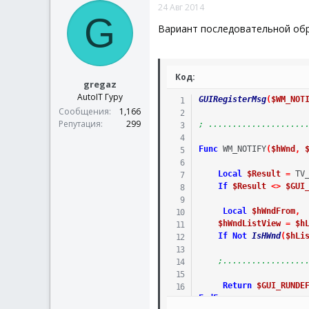
24 Авг 2014
If
G
Вариант последовательной об
En
EndSwitch
EndSwitch
Код:
gregaz
AutoIT Гуру
GUIRegisterMsg
Switch
$hWnd
(
$WM_NOT
Сообщения
1,166
Case
$hTool
Репутация
299
; ....................
Switch
$hT
Case
$
Func
WM_NOTIFY
(
$hWnd
Sw
,
;~                    
Local
$Result
=
TV
If
$Result
<>
$GUI
Local
$hWndFrom
,
$hWndListView
=
$h
If
Not
IsHWnd
(
$hLi
;.................
Return
$GUI_RUNDE
EndFunc