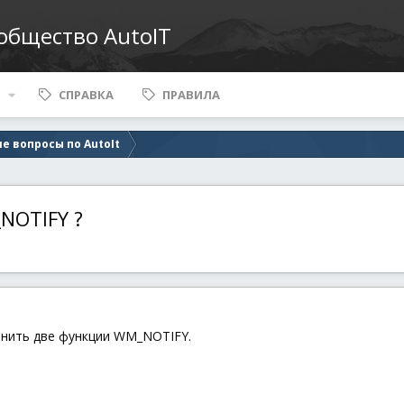
ообщество AutoIT
СПРАВКА
ПРАВИЛА
е вопросы по AutoIt
NOTIFY ?
инить две функции WM_NOTIFY.