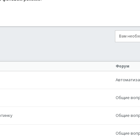
Вам необхо
онная почта
сылка
Форум
Автоматиза
Общие вопро
ртинку
Общие вопро
Общие вопро