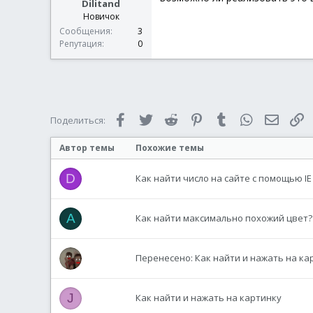
Dilitand
Новичок
Сообщения
3
Репутация
0
Facebook
Twitter
Reddit
Pinterest
Tumblr
WhatsApp
Электр
С
Поделиться:
Автор темы
Похожие темы
D
Как найти число на сайте с помощью IE
A
Как найти максимально похожий цвет?
Перенесено: Как найти и нажать на ка
J
Как найти и нажать на картинку