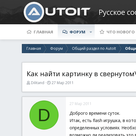
Русское с
ГЛАВНАЯ
ФОРУМ
ЧТО НОВОГО
Главная
Форум
Общий раздел по AutoIt
Общи
Как найти картинку в свернутом
А
Д
Dilitand
27 Мар 2011
в
а
т
т
о
а
27 Мар 2011
р
н
D
т
а
Доброго времени суток.
е
ч
Итак, есть flash игрушка, в ко
м
а
ы
л
определенных условиях. Необхо
а
возможно ли реализовать это