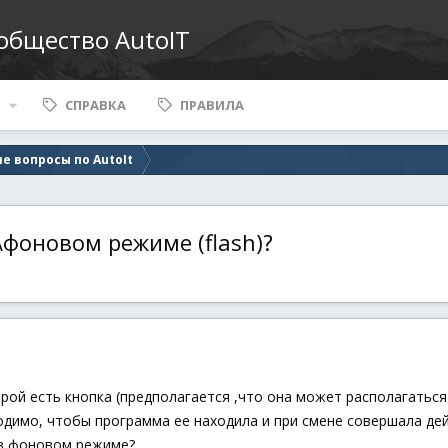
ообщество AutoIT
СПРАВКА
ПРАВИЛА
е вопросы по AutoIt
\фоновом режиме (flash)?
торой есть кнопка (предполагается ,что она может располагатьс
димо, чтобы программа ее находила и при смене совершала дей
 в фоновом режиме?