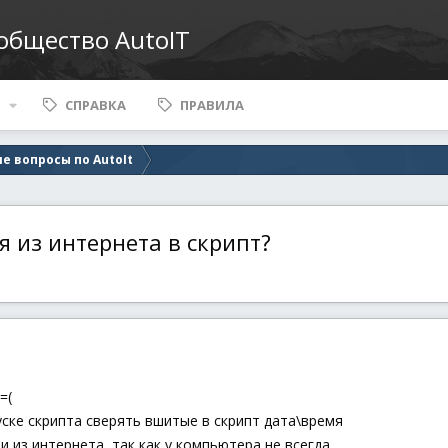
ообщество AutoIT
СПРАВКА
ПРАВИЛА
е вопросы по AutoIt
я из интернета в скрипт?
=(
ске скрипта сверять вшитые в скрипт дата\время
 из интернета, так как у компьютера не всегда