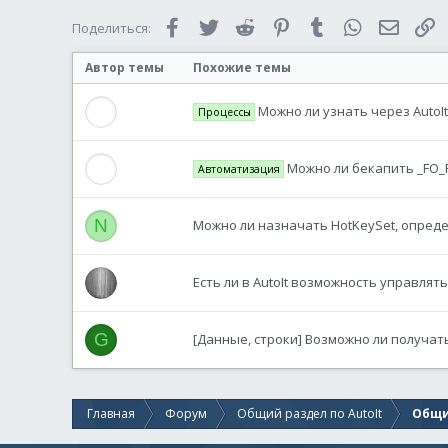
Facebook
Twitter
Reddit
Pinterest
Tumblr
WhatsApp
Электр
С
Поделиться:
Автор темы
Похожие темы
Можно ли узнать через AutoI
Процессы
Можно ли бекапить _FO_F
Автоматизация
N
Можно ли назначать HotKeySet, опред
Есть ли в AutoIt возможность управлят
G
[Данные, строки] Возможно ли получат
Главная
Форум
Общий раздел по AutoIt
Общи