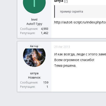
I
urrya
[?]
пример скрипта
InnI
http://autoit-script.ru/index.php/t
AutoIT Гуру
Сообщения
4,993
Репутация
1,462
Автор
29 Авг 2013
И как всегда, люди с этого зам
Всем огромное спасибо!
Тема решена.
urrya
Новичок
Сообщения
159
Репутация
1