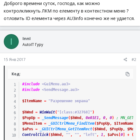
а
Доброго времени суток, господа, как можно
контролкликнуть ЛКМ по елементу в контекстном меню ?
отловить ID елемента через AU3info конечно же не удается.
InnI
I
AutoIT Гуру
15 Янв 2017
#2
Код:
#include
 <GuiMenu.au3>
#include
 <SendMessage.au3>
$ItemName
=
"Разрешение экрана"
$hWnd
=
WinWait
(
"[class:#32768]"
)
$PopUp
=
_SendMessage
(
$hWnd
,
0x01E1
,
0
,
0
)
; MN_GETHM
$MenuItem
=
_GUICtrlMenu_FindItem
(
$PopUp
,
$ItemName
,
$aPos
=
_GUICtrlMenu_GetItemRect
(
$hWnd
,
$PopUp
,
$Menu
ControlClick
(
$hWnd
,
""
,
""
,
"left"
,
1
,
$aPos
[
0
]
+
(
$a