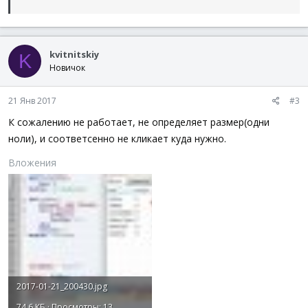
kvitnitskiy
K
Новичок
21 Янв 2017
#3
К сожалению не работает, не определяет размер(одни
ноли), и соответсенно не кликает куда нужно.
Вложения
2017-01-21_200430.jpg
74.6 КБ · Просмотры: 13