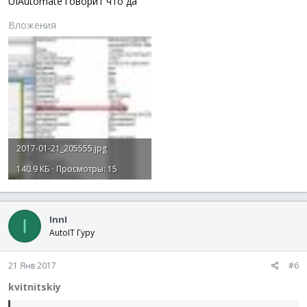
UIAutomate говорит что да
Вложения
2017-01-21_205555.jpg
140.9 КБ · Просмотры: 15
InnI
I
AutoIT Гуру
21 Янв 2017
#6
kvitnitskiy