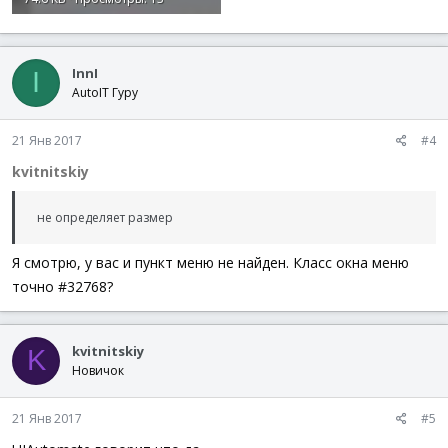
InnI
I
AutoIT Гуру
21 Янв 2017
#4
kvitnitskiy
не определяет размер
Я смотрю, у вас и пункт меню не найден. Класс окна меню
точно #32768?
kvitnitskiy
K
Новичок
21 Янв 2017
#5