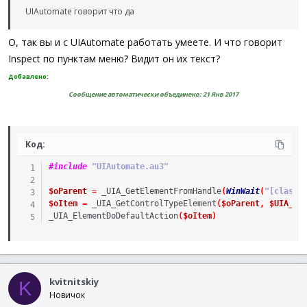
UIAutomate говорит что да
О, так вы и с UIAutomate работать умеете. И что говорит
Inspect по пунктам меню? Видит он их текст?
Добавлено:
Сообщение автоматически объединено:
21 Янв 2017
Код:
#include
 "UIAutomate.au3"
$oParent
=
_UIA_GetElementFromHandle
(
WinWait
(
"[class:
$oItem
=
_UIA_GetControlTypeElement
(
$oParent
,
$UIA_Me
_UIA_ElementDoDefaultAction
(
$oItem
)
kvitnitskiy
K
Новичок