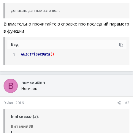
дописать данные в это поле
Внимательно прочитайте в справке про последний параметр
в функции
Код:
GUICtrlSetData
(
)
ВиталийВВ
В
Новичок
9 Июн 2016
#3
InnI сказал(а):
ВиталийВВ