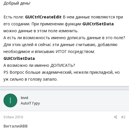
а
Добрый день!
Есть поле:
GUICtrlCreateEdit
В нем данные появляются при
его создании. При применении функции
GUICtrlSetData
можно данные в этом поле изменить.
А есть ли возможность именно дописать данные в это поле?
Для этих целей я сейчас эти данные считываю, добавляю
необходимое и вписываю ИТОГ посредством:
GUICtrlSetData
А возможно ли именно ДОПИСАТЬ?
PS Вопрос больше академический, нежели прикладной, но
уж сильно в голову запало.
InnI
I
AutoIT Гуру
9 Июн 2016
#2
ВиталийВВ