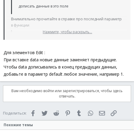
дописать данные в это поле
Внимательно прочитайте в справке про последний параметр
в функции
Нажмите, чтобы раскрыть...
Код:
Нажмите, чтобы раскрыть...
GUICtrlSetData
(
)
Для элементов Edit :
При вставке data новые данные заменяет предыдущие.
Чтобы data дописывались в конец предыдущих данных,
добавьте в параметр default любое значение, например 1.
Вам необходимо войти или зарегистрироваться, чтобы здесь
отвечать.
Facebook
Twitter
Reddit
Pinterest
Tumblr
WhatsApp
Электронная 
Ссылка
Поделиться:
Похожие темы