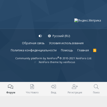
Русский (RU)
Обратная связь
Условия использования
Политика конфиденциальности
Помощь
Главная
R
S
S
®
Community platform by XenForo
© 2010-2021 XenForo Ltd.
XenForo theme
by xenfocus
Форум
Что Нового
Вход
Регистрация
Поиск