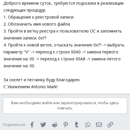
а
Доброго времени суток, требуются подсказки в реализации
следующих процедур.
1. Обращение к реестровой записи.
2. Обозначить имя нового файла.
3. Пройти в ветку реестра к пользователю OC и запомнить
значения записи. 0x??
4. Пройти к новой ветке, отыскать значение 0x?? -> выбрать
параметр "V" -> переход к строке 00A0 -> замена первого
значения на: 00 -> переход к строке 00A8 -> замена пятого
значение на: 00.
За скелет и песчинку буду благодарен.
С Уважением Antonio Mark!
Вам необходимо войти или зарегистрироваться, чтобы здесь
отвечать.
Facebook
Twitter
Reddit
Pinterest
Tumblr
WhatsApp
Электронная 
Ссылка
Поделиться: