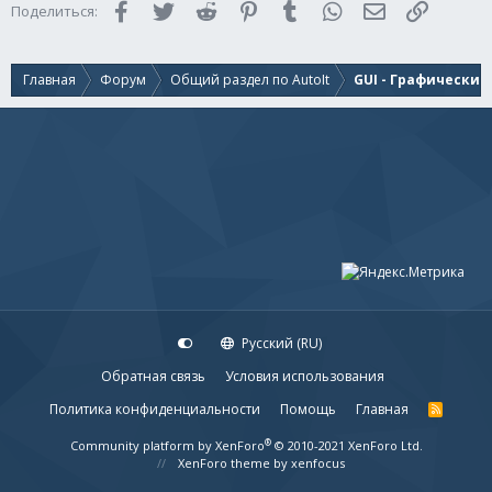
Facebook
Twitter
Reddit
Pinterest
Tumblr
WhatsApp
Электронная 
Ссылка
Поделиться:
Главная
Форум
Общий раздел по AutoIt
GUI - Графически
Русский (RU)
Обратная связь
Условия использования
Политика конфиденциальности
Помощь
Главная
R
S
S
®
Community platform by XenForo
© 2010-2021 XenForo Ltd.
XenForo theme
by xenfocus