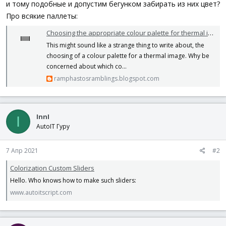
и тому подобные и допустим бегунком забирать из них цвет?
Про всякие паллеты:
Choosing the appropriate colour palette for thermal imaging in animals
This might sound like a strange thing to write about, the
choosing of a colour palette for a thermal image. Why be
concerned about which co...
ramphastosramblings.blogspot.com
InnI
I
AutoIT Гуру
7 Апр 2021
#2
Colorization Custom Sliders
Hello. Who knows how to make such sliders:
www.autoitscript.com