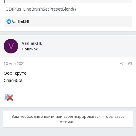
_GDIPlus_LineBrushSetPresetBlend()
Р
VadimKHL
е
а
к
VadimKHL
ц
V
и
Новичок
и
:
10 Апр 2021
#5
Ооо, круто!
Спасибо!
Вам необходимо войти или зарегистрироваться, чтобы здесь
отвечать.