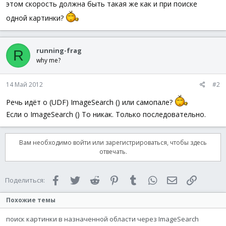
этом скорость должна быть такая же как и при поиске
одной картинки?
running-frag
R
why me?
14 Май 2012
#2
Речь идёт о (UDF) ImageSearch () или самопале?
Если о ImageSearch () То никак. Только последовательно.
Вам необходимо войти или зарегистрироваться, чтобы здесь
отвечать.
Facebook
Twitter
Reddit
Pinterest
Tumblr
WhatsApp
Электронная 
Ссылка
Поделиться:
Похожие темы
поиск картинки в назначенной области через ImageSearch