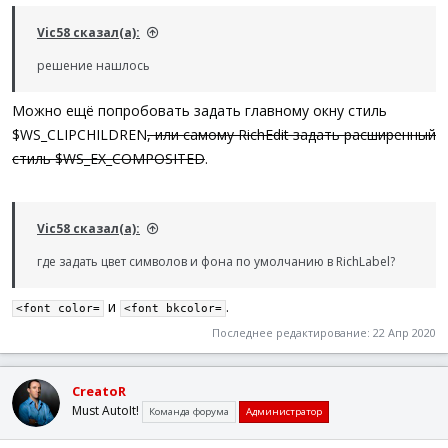
Vic58 сказал(а):
решение нашлось
Можно ещё попробовать задать главному окну стиль
$WS_CLIPCHILDREN
, или самому RichEdit задать расширенный
стиль $WS_EX_COMPOSITED
.
Vic58 сказал(а):
где задать цвет символов и фона по умолчанию в RichLabel?
и
.
<font color=
<font bkcolor=
Последнее редактирование:
22 Апр 2020
CreatoR
Must AutoIt!
Команда форума
Администратор