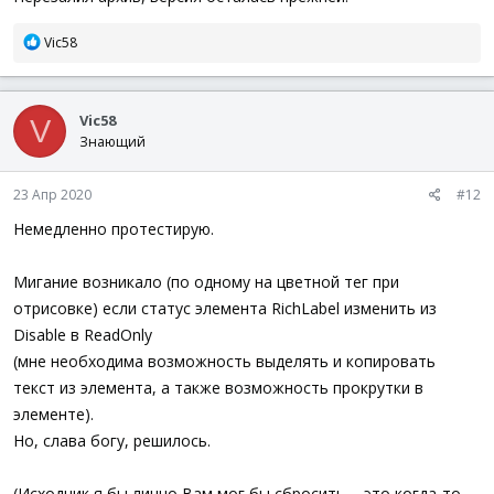
Р
Vic58
е
а
к
Vic58
ц
V
и
Знающий
и
:
23 Апр 2020
#12
Немедленно протестирую.
Мигание возникало (по одному на цветной тег при
отрисовке) если статус элемента RichLabel изменить из
Disable в ReadOnly
(мне необходима возможность выделять и копировать
текст из элемента, а также возможность прокрутки в
элементе).
Но, слава богу, решилось.
(Исходник я бы лично Вам мог бы сбросить, - это когда-то