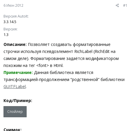
ы
л
6 Июн 2012
#1
а
Версия AutoIt
3.3.14.5
Версия
1.3
Описание:
Позволяет создавать форматированные
строчки используя псевдоэлемент RichLabel (RichEdit на
самом деле). Форматирование задаётся модификатором
похожим на тег <font> в Html.
Примечание:
Данная библиотека является
трансформацией-продолжением “родственной” библиотеки
GUITFLabel
.
Код/Пример:
Спойлер
Снимок: