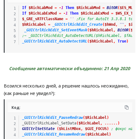
If
$RichLabMod
=
-
1
Then
$RichLabMod
=
BitOR
(
$ES_MULT
If
$RichLabExMod
=
-
1
Then
$RichLabExMod
=
$WS_EX_TRA
$_GRE_sRTFClassName
=
''
;Fix for AutoIt 3.3.8.1 to c
$hRichLabel
=
_GUICtrlRichEdit_Create
(
$hWnd
,
""
,
$iLe
_GUICtrlRichEdit_SetEventMask
(
$hRichLabel
,
BitOR
(
$EN
;~ _GUICtrlRichEdit_AutoDetectURL($hRichLabel, $fAuto
_GUICtrlRichEdit_AutoDetectURL
(
$hRichLabel
,
True
)
Сообщение автоматически объединено:
21 Апр 2020
Возился несколько дней, а решение нашлось неожиданно,
(как раньше не увидел?):
Код:
_GUICtrlRichEdit_PauseRedraw
(
$RichLabel
)
_GUICtrlRichLabel_SetData
(
$RichLabel
,
.
.
.
.
.
.
)
GUICtrlSetState
(
$hListMBox
,
$GUI_FOCUS
)
; фокус на т
_GUICtrlRichEdit_ResumeRedraw
(
$RichLabel
)