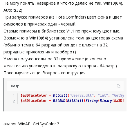
Не могу понять, наверное я что-то делаю не так. Win10(64),
AutoIt(32)
При запуске примеров (из TotalComfnder) цвет фона и цвет
символов в примерах один - черный.
Старые примеры в библиотеке V1.1 по прежнему цветные.
Возможно в Win10(64) установлена темная цветовая схема
(обычно тема в 64 разрядной винде не влияет на 32
разрядные приложения и наоборот)
У меня полу-консольное 32 приложение (и конечно
желательно унаследовать раскраску от корня - 64 разр.)
Поковыряюсь еще. Вопрос - конструкция
Код:
$a3DfaceColor
=
DllCall
(
"User32.dll"
,
"int"
,
"GetSysC
$n3DfaceColor
=
BitAND
(
BitShift
(
String
(
Binary
(
$a3Dfac
аналог WinAPI GetSysColor ?