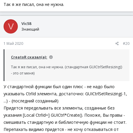
Так я же писал, она не нужна.
Vic58
V
Знающий
1 Май 2020
#20
CreatoR сказал(а):
Так я же писал, она не нужна. (стандартная GUICtrlSetResizing()
- это от меня)
У стандартной функции был один плюс - не надо было
указывать CtrlId элемента, достаточно: GUICtrlSetResizing(-1,
...) - (последний созданный)
Придется переделывать все элементы, созданные без
указания [Local CtrlId=] GUICtrl*Create(). Похоже, Вы правы -
смешивать стандартную и библиотечную функции не стоит.
Перепахать видимо придется - не хочу отказываться от