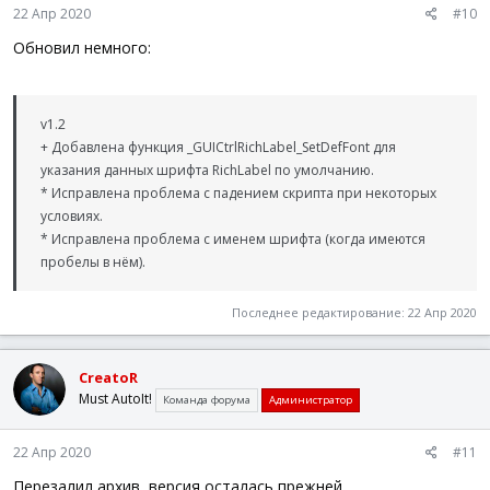
22 Апр 2020
#10
Обновил немного:
v1.2
+ Добавлена функция _GUICtrlRichLabel_SetDefFont для
указания данных шрифта RichLabel по умолчанию.
* Исправлена проблема с падением скрипта при некоторых
условиях.
* Исправлена проблема с именем шрифта (когда имеются
пробелы в нём).
Последнее редактирование:
22 Апр 2020
CreatoR
Must AutoIt!
Команда форума
Администратор
22 Апр 2020
#11
Перезалил архив, версия осталась прежней.