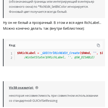
(обозначающий границы или интегрирующий в интерьер
основного окна) по *RichEdit_SetBkColor игнорируется.
Фоновый цвет получается всегда белый.
Ну он не белый а прозрачный. В этом и вся идея RichLabel...
Можно конечно делать так (внутри библиотеки):
Код:
$hRichLabel
=
_GUICtrlRichEdit_Create
(
$hWnd
,
""
,
$iLe
;WinSetState($hRichLabel, '', @SW_DISABLE)
Vic58 сказал(а):
некоторая несовместимость при совместном использовании
со стандартной GUICtrlSetResizing