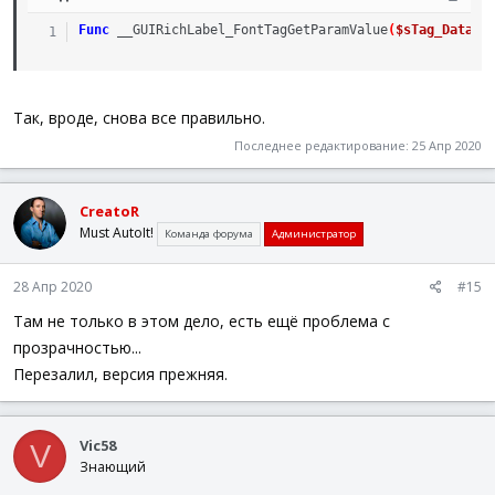
Func
__GUIRichLabel_FontTagGetParamValue
(
$sTag_Data
,
Так, вроде, снова все правильно.
Последнее редактирование:
25 Апр 2020
CreatoR
Must AutoIt!
Команда форума
Администратор
28 Апр 2020
#15
Там не только в этом дело, есть ещё проблема с
прозрачностью...
Перезалил, версия прежняя.
Vic58
V
Знающий