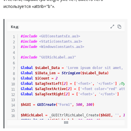
используется «attrib="b"».
Код:
#include
 <GUIConstantsEx.au3>
#include
 <StaticConstants.au3>
#include
 <WindowsConstants.au3>
#include
 "GUIRichLabel.au3"
Global
$sLabel_Data
=
'Lorem ipsum dolor sit amet, co
Global
$iData_Len
=
StringLen
(
$sLabel_Data
)
Global
$iCount
=
2
Global
$aTagTextLeft
[
2
]
=
[
'<font>'
,
'</font>'
]
;Пуст
Global
$aTagTextActive
[
2
]
=
[
'<font color="red" attri
Global
$aTagTextRight
[
2
]
=
[
'<font>'
,
'</font>'
]
$hGUI
=
GUICreate
(
"Form1"
,
500
,
100
)
$hRichLabel
=
_GUICtrlRichLabel_Create
(
$hGUI
,
''
,
15
,
GUICtrlSetFont
(
$hRichLabel
,
16
,
800
,
0
)
GUISetState
(
@SW_SHOW
)