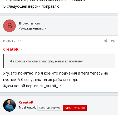
_GUICtrlRichLabel_SetData
(
$hRichLabel
,
$sData
)
GUISetState
(
@SW_UNLOCK
)
В следующей версии поправлю.
EndFunc
Bloodrinker
B
<Блуждающий...>
8 Июн 2012
#6
CreatoR
[?]
Я а комментариях к массиву написал причину.
Угу. это понятно. по я кое-что подменил и теги теперь не
пустые. А без пустых тегов работает, да.
Ждем новой версии. :IL_AutoIt_1:
CreatoR
Must AutoIt!
Команда форума
Администратор