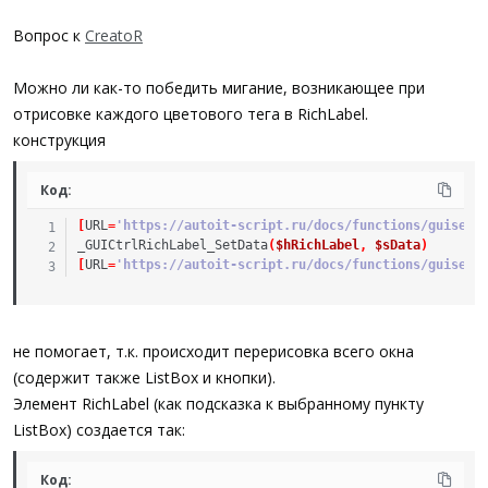
Вопрос к
CreatoR
Можно ли как-то победить мигание, возникающее при
отрисовке каждого цветового тега в RichLabel.
конструкция
Код:
[
URL
=
'https://autoit-script.ru/docs/functions/guisets
_GUICtrlRichLabel_SetData
(
$hRichLabel
,
$sData
)
[
URL
=
'https://autoit-script.ru/docs/functions/guisets
не помогает, т.к. происходит перерисовка всего окна
(содержит также ListBox и кнопки).
Элемент RichLabel (как подсказка к выбранному пункту
ListBox) создается так:
Код: