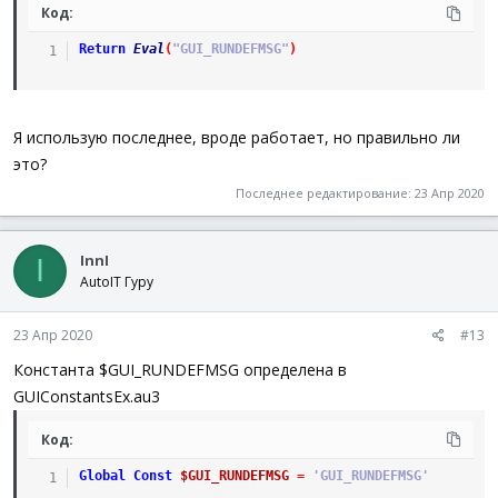
Код:
Return
Eval
(
"GUI_RUNDEFMSG"
)
Я использую последнее, вроде работает, но правильно ли
это?
Последнее редактирование:
23 Апр 2020
InnI
I
AutoIT Гуру
23 Апр 2020
#13
Константа $GUI_RUNDEFMSG определена в
GUIConstantsEx.au3
Код:
Global
Const
$GUI_RUNDEFMSG
=
'GUI_RUNDEFMSG'