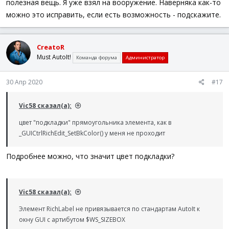
полезная вещь. Я уже взял на вооружение. Наверняка как-то
можно это исправить, если есть возможность - подскажите.
CreatoR
Must AutoIt!
Команда форума
Администратор
30 Апр 2020
#17
Vic58 сказал(а):
цвет "подкладки" прямоугольника элемента, как в
_GUICtrlRichEdit_SetBkColor() у меня не проходит
Подробнее можно, что значит цвет подкладки?
Vic58 сказал(а):
Элемент RichLabel не привязывается по стандартам AutoIt к
окну GUI с артибутом $WS_SIZEBOX