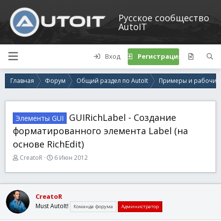
Русское сообщество
AutoIT
Вход
Регистрация
Главная
Форум
Общий раздел по AutoIt
Примеры и рабочие
GUIRichLabel - Создание
Элементы GUI
форматированного элемента Label (на
основе RichEdit)
А
Д
CreatoR
6 Июн 2012
в
а
т
т
о
а
р
н
CreatoR
т
а
Must AutoIt!
Команда форума
Администратор
е
ч
м
а