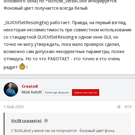
основного окна) по *RichEdit_SetBkColor игнорируется.
Фоновый цвет получается всегда белый.
_GUICtrlSetResizingEx() работает. Правда, на первый взгляд,
некоторая несовместимость при совместном использовании
со стандартной GUICtrlSetResizing в одном окне GUI, но
точно не могу утверждать, пока мало проверок сделал,
возможно сам допускаю некорректные параметры, позже
отпишусь. Но то что РАБОТАЕТ - это точно и это очень
радует
!
CreatoR
Must AutoIt!
Команда форума
Администратор
1 Май 2020
#19
Vic58 сказал(а):
С RichLabel у меня так не получается - базовый цвет фона,