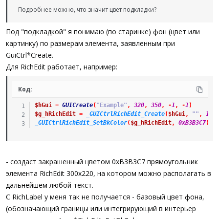
Подробнее можно, что значит цвет подкладки?
Под "подкладкой" я понимаю (по старинке) фон (цвет или
картинку) по размерам элемента, заявленным при
GuiCtrl*Create.
Для RichEdit работает, например:
Код:
$hGui
=
GUICreate
(
"Example"
,
320
,
350
,
-
1
,
-
1
)
$g_hRichEdit
=
_GUICtrlRichEdit_Create
(
$hGui
,
""
,
10
,
_GUICtrlRichEdit_SetBkColor
(
$g_hRichEdit
,
0xB3B3C7
)
- создаст закрашенный цветом 0xB3B3C7 прямоугольник
элемента RichEdit 300х220, на котором можно располагать в
дальнейшем любой текст.
С RichLabel у меня так не получается - базовый цвет фона,
(обозначающий границы или интегрирующий в интерьер