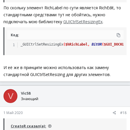
По скольку элемент RichLabel по сути является RichEdit, то
стандартными средствами тут не обойтись, нужно
подключать мою библиотеку
GUICtrlSetResizingEx
.
Код:
_GUICtrlSetResizingEx
(
$hRichLabel
,
BitOR
(
$GUI_DOCKLEF
И её же в принципе можно использовать как замену
стандартной GUICtrlSetResizing для других элементов.
Vic58
V
Знающий
1 Май 2020
#18
CreatoR сказал(а):