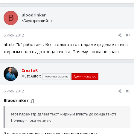
AdlibRegister
(
'_ColorText'
,
100
)
Bloodrinker
B
While
1
<Блуждающий...>
$nMsg
=
GUIGetMsg
(
)
Switch
$nMsg
8 Июн 2012
#4
Case
$GUI_EVENT_CLOSE
Exit
attrib="b" работает. Вот только этот параметр делает текст
EndSwitch
жирным вплоть до конца текста. Почему - пока не знаю
WEnd
Func
_ColorText
(
)
CreatoR
$iCount
+=
1
Must AutoIt!
Команда форума
Администратор
If
$iCount
>
$iData_Len
Then
$iCount
=
2
8 Июн 2012
#5
EndIf
Bloodrinker
[?]
$sTextLeft
=
$aTagTextLeft
[
0
]
&
StringLeft
(
$sLabe
$sTextActive
=
$aTagTextActive
[
0
]
&
StringMid
(
$sL
$sTextRight
=
$aTagTextRight
[
0
]
&
StringRight
(
$sL
этот параметр делает текст жирным вплоть до конца текста.
$sData
=
$sTextLeft
&
$sTextActive
&
$sTextRight
Почему - пока не знаю
GUISetState
(
@SW_LOCK
)
Я в комментариях к массиву написал причину.