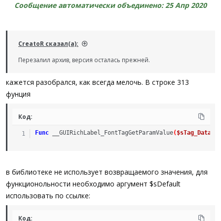
Сообщение автоматически объединено:
25 Апр 2020
CreatoR сказал(а):
Перезалил архив, версия осталась прежней.
кажется разобрался, как всегда мелочь. В строке 313
фунция
Код:
Func
__GUIRichLabel_FontTagGetParamValue
(
$sTag_Data
,
в библиотеке не использует возвращаемого значения, для
функционольности необходимо аргумент $sDefault
использовать по ссылке:
Код: