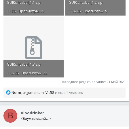
GUIRichLabel_1.1.zip
GUIRichLabel_1.2.zip
11 КБ · Просмотры: 15
11.4 КБ · Просмотры: 9
GUIRichLabel_1.3.zip
11.5 КБ · Просмотры: 22
Последнее редактирование:
21 Май 2020
Р
Norm
,
argumentum
,
Vic58
и еще 1 человек
е
а
к
Bloodrinker
ц
B
и
<Блуждающий...>
и
: