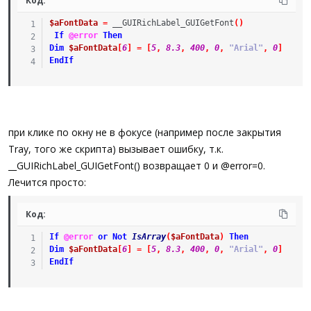
Код:
$aFontData
=
__GUIRichLabel_GUIGetFont
(
)
If
@error
Then
Dim
$aFontData
[
6
]
=
[
5
,
8.3
,
400
,
0
,
"Arial"
,
0
]
EndIf
при клике по окну не в фокусе (например после закрытия
Tray, того же скрипта) вызывает ошибку, т.к.
__GUIRichLabel_GUIGetFont() возвращает 0 и @error=0.
Лечится просто:
Код:
If
@error
or
Not
IsArray
(
$aFontData
)
Then
Dim
$aFontData
[
6
]
=
[
5
,
8.3
,
400
,
0
,
"Arial"
,
0
]
EndIf