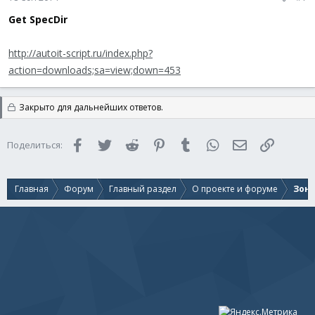
Get SpecDir
http://autoit-script.ru/index.php?
action=downloads;sa=view;down=453
Закрыто для дальнейших ответов.
Facebook
Twitter
Reddit
Pinterest
Tumblr
WhatsApp
Электронная 
Ссылка
Поделиться:
Главная
Форум
Главный раздел
О проекте и форуме
Зон