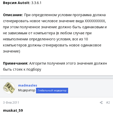
а
Версия AutoIt:
3.3.6.1
Описание:
При определенном условии программа должна
сгенерировать новое числовое значение вида ХХХХХХХХХХ,
при этом полученное значение должно быть одинаковым и
не зависимым от компьютера (в любом случае при
невыполнении определенного условия, все из 10
компьютеров должны сгенерировать новое одинаковое
значение)
Примечания:
Алгоритм получения этого значения должен
быть стоек к подбору
madmasles
Модератор
Глобальный модератор
3 Фев 2011
#2
muskat_59