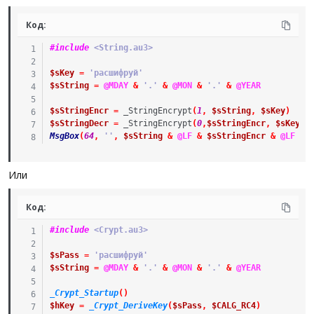
Код:
#include
 <String.au3>
$sKey
=
'расшифруй'
$sString
=
@MDAY
&
'.'
&
@MON
&
'.'
&
@YEAR
$sStringEncr
=
_StringEncrypt
(
1
,
$sString
,
$sKey
)
$sStringDecr
=
_StringEncrypt
(
0
,
$sStringEncr
,
$sKey
)
MsgBox
(
64
,
''
,
$sString
&
@LF
&
$sStringEncr
&
@LF
&
Или
Код:
#include
 <Crypt.au3>
$sPass
=
'расшифруй'
$sString
=
@MDAY
&
'.'
&
@MON
&
'.'
&
@YEAR
_Crypt_Startup
(
)
$hKey
=
_Crypt_DeriveKey
(
$sPass
,
$CALG_RC4
)