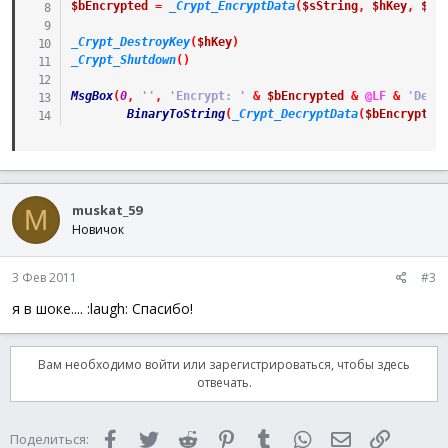
$bEncrypted
=
_Crypt_EncryptData
(
$sString
,
$hKey
,
$CA
_Crypt_DestroyKey
(
$hKey
)
_Crypt_Shutdown
(
)
MsgBox
(
0
,
''
,
'Encrypt: '
&
$bEncrypted
&
@LF
&
'Decr
BinaryToString
(
_Crypt_DecryptData
(
$bEncrypted
muskat_59
M
Новичок
3 Фев 2011
#3
я в шоке.... :laugh: Спасибо!
Вам необходимо войти или зарегистрироваться, чтобы здесь
отвечать.
Facebook
Twitter
Reddit
Pinterest
Tumblr
WhatsApp
Электронная 
Ссылка
Поделиться: