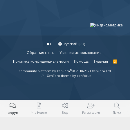
Русский (RU)
Обратная связь
Условия использования
Политика конфиденциальности
Помощь
Главная
R
S
S
®
Community platform by XenForo
© 2010-2021 XenForo Ltd.
XenForo theme
by xenfocus
Форум
Что Нового
Вход
Регистрация
Поиск