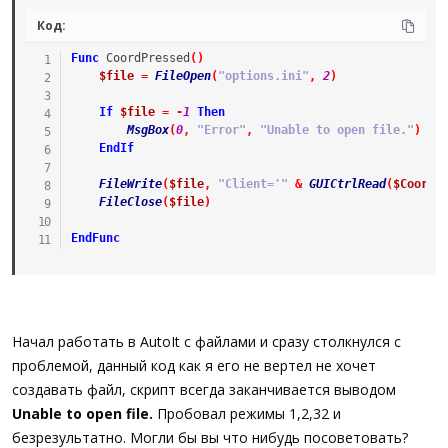
а
Код:
Func
CoordPressed
(
)
$file
=
FileOpen
(
"options.ini"
,
2
)
If
$file
=
-
1
Then
MsgBox
(
0
,
"Error"
,
"Unable to open file."
)
EndIf
FileWrite
(
$file
,
"Client='"
&
GUICtrlRead
(
$CoordP
FileClose
(
$file
)
EndFunc
Начал работать в AutoIt с файлами и сразу столкнулся с
проблемой, данный код как я его не вертел не хочет
создавать файл, скрипт всегда заканчивается выводом
Unable to open file.
Пробовал режимы 1,2,32 и
безрезультатно. Могли бы вы что нибудь посоветовать?