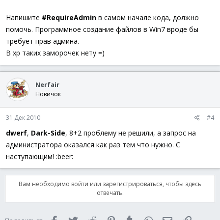
Напишите
#RequireAdmin
в самом начале кода, должно
помочь. Программное создание файлов в Win7 вроде бы
требует прав админа.
В xp таких заморочек нету =)
Nerfair
Новичок
31 Дек 2010
#4
dwerf
,
Dark-Side
, 8+2 проблему не решили, а запрос на
администратора оказался как раз тем что нужно. С
наступающим! :beer:
Вам необходимо войти или зарегистрироваться, чтобы здесь
отвечать.
Facebook
Twitter
Reddit
Pinterest
Tumblr
WhatsApp
Электронная 
Ссылка