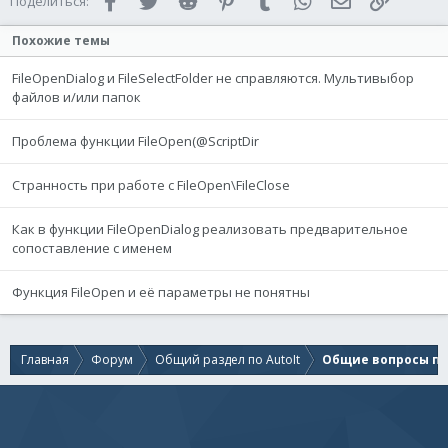
Поделиться:
Похожие темы
FileOpenDialog и FileSelectFolder не справляются. Мультивыбор
файлов и/или папок
Проблема функции FileOpen(@ScriptDir
Странность при работе с FileOpen\FileClose
Как в функции FileOpenDialog реализовать предварительное
сопоставление с именем
Функция FileOpen и её параметры не понятны
Главная
Форум
Общий раздел по AutoIt
Общие вопросы по 