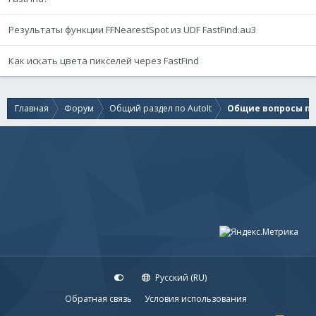
Результаты функции FFNearestSpot из UDF FastFind.au3
Как искать цвета пикселей через FastFind
Главная
Форум
Общий раздел по AutoIt
Общие вопросы по 
Русский (RU)
Обратная связь
Условия использования