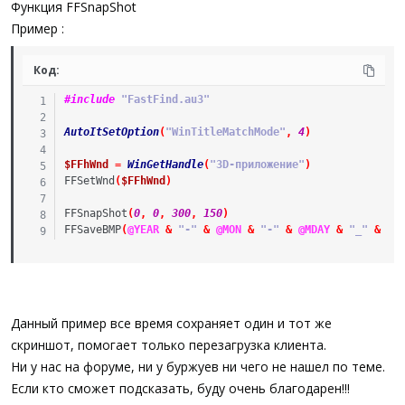
Функция FFSnapShot
Пример :
Код:
#include
 "FastFind.au3"
AutoItSetOption
(
"WinTitleMatchMode"
,
4
)
$FFhWnd
=
WinGetHandle
(
"3D-приложение"
)
FFSetWnd
(
$FFhWnd
)
FFSnapShot
(
0
,
0
,
300
,
150
)
FFSaveBMP
(
@YEAR
&
"-"
&
@MON
&
"-"
&
@MDAY
&
"_"
&
@H
Данный пример все время сохраняет один и тот же
скриншот, помогает только перезагрузка клиента.
Ни у нас на форуме, ни у буржуев ни чего не нашел по теме.
Если кто сможет подсказать, буду очень благодарен!!!