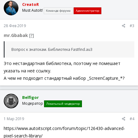
CreatoR
Must AutoIt!
Команда форума
Администратор
28 Фев 2019
#3
mr.Gbabak
[?]
Вопрос к знатокам. Библиотека Fastfind.au3
Это нестандартная библиотека, поэтому не помешает
указать на неё ссылку.
А чем не подходит стандартный набор _ScreenCapture_*?
Belfigor
Модератор
Локальный модератор
1 Мар 2019
#4
https://www.autoitscript.com/forum/topic/126430-advanced-
pixel-search-library/