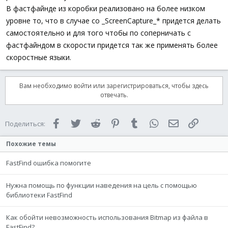
В фастфайнде из коробки реализовано на более низком
уровне то, что в случае со _ScreenCapture_* придется делать
самостоятельно и для того чтобы по соперничать с
фастфайндом в скорости придется так же применять более
скоростные языки.
Вам необходимо войти или зарегистрироваться, чтобы здесь
отвечать.
Facebook
Twitter
Reddit
Pinterest
Tumblr
WhatsApp
Электронная 
Ссылка
Поделиться:
Похожие темы
FastFind ошибка помогите
Нужна помощь по функции наведения на цель с помощью
библиотеки FastFind
Как обойти невозможность использования Bitmap из файла в
FastFind?