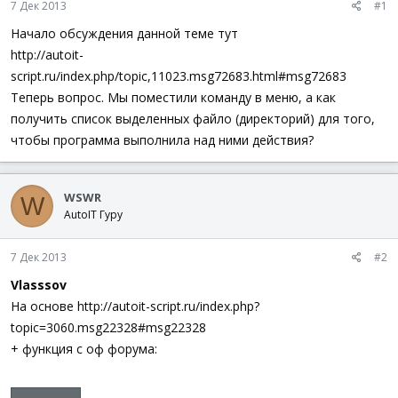
7 Дек 2013
#1
ы
л
а
Начало обсуждения данной теме тут
http://autoit-
script.ru/index.php/topic,11023.msg72683.html#msg72683
Теперь вопрос. Мы поместили команду в меню, а как
получить список выделенных файло (директорий) для того,
чтобы программа выполнила над ними действия?
WSWR
W
AutoIT Гуру
7 Дек 2013
#2
Vlasssov
На основе http://autoit-script.ru/index.php?
topic=3060.msg22328#msg22328
+ функция с оф форума: