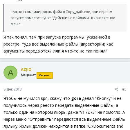
Нужно скомпилировать файл в Copy_path.exe, при первом
запуске поместит пункт "Действия с файлами" в контекстное
меню.
Я так понял, там при запуске программы, указанной в
реестре, туда все выделенные файлы (директории) как
аргументы передаются? Или я что-то не так понял?
AZJIO
A
Меценат
Меценат
8 Дек 2013
#5
Чтобы не мучился зря, скажу что
gora
делал "Кнопку" и не
получилось через реестр передать выделенные файлы, а
только один на котором якорь, даже "/1 /2 /3" не помогло. А
через меню "Отправить" передаются все выделенные файлы
ярлыку. Ярлык должен находится в папке "C:\Documents and