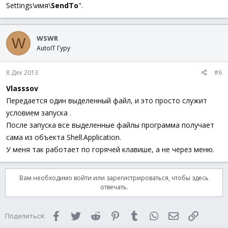
Settings\имя\
SendTo
".
WSWR
W
AutoIT Гуру
8 Дек 2013
#6
Vlasssov
Передается один выделенный файл, и это просто служит
условием запуска .
После запуска все выделенные файлы программа получает
сама из объекта Shell.Application.
У меня так работает по горячей клавише, а не через меню.
Вам необходимо войти или зарегистрироваться, чтобы здесь
отвечать.
Facebook
Twitter
Reddit
Pinterest
Tumblr
WhatsApp
Электронная 
Ссылка
Поделиться: