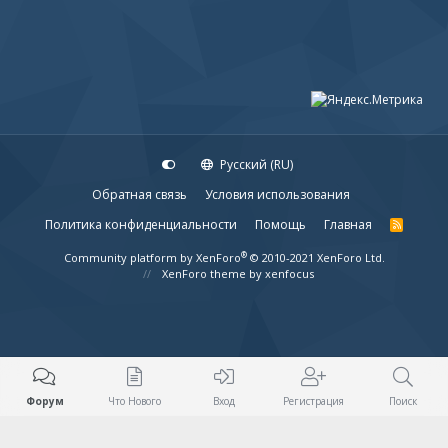
Русский (RU)
Обратная связь
Условия использования
Политика конфиденциальности
Помощь
Главная
R
S
S
®
Community platform by XenForo
© 2010-2021 XenForo Ltd.
XenForo theme
by xenfocus
Форум
Что Нового
Вход
Регистрация
Поиск