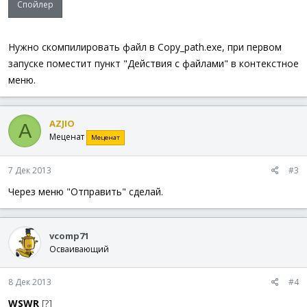
Спойлер
Нужно скомпилировать файл в Copy_path.exe, при первом
запуске поместит пункт "Действия с файлами" в контекстное
меню.
AZJIO
A
Меценат
Меценат
7 Дек 2013
#3
Через меню "Отправить" сделай.
vcomp71
Осваивающий
8 Дек 2013
#4
WSWR
[?]