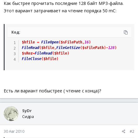
а
Как быстрее прочитать последние 128 байт MP3-файла.
Этот вариант затрачивает на чтение порядка 50 mC:
Код:
$hfile
=
FileOpen
(
$sFilePath
,
16
)
FileRead
(
$hfile
,
FileGetSize
(
$sFilePath
)
-
128
)
$sRez
=
FileRead
(
$hfile
)
FileClose
(
$hfile
)
Есть ли вариант побыстрее ( чтение с конца)?
SyDr
Сидра
30 Авг 2010
#2