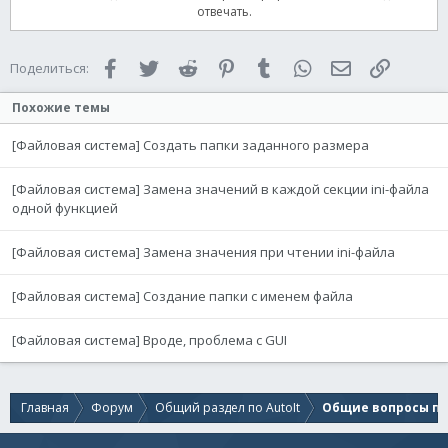
отвечать.
Facebook
Twitter
Reddit
Pinterest
Tumblr
WhatsApp
Электронная 
Ссылка
Поделиться:
Похожие темы
[Файловая система] Создать папки заданного размера
[Файловая система] Замена значений в каждой секции ini-файла
одной функцией
[Файловая система] Замена значения при чтении ini-файла
[Файловая система] Создание папки с именем файла
[Файловая система] Вроде, проблема с GUI
Главная
Форум
Общий раздел по AutoIt
Общие вопросы по 