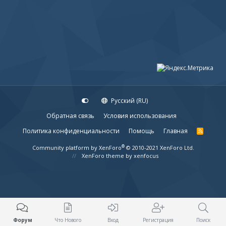
Русский (RU)
Обратная связь
Условия использования
Политика конфиденциальности
Помощь
Главная
R
S
S
®
Community platform by XenForo
© 2010-2021 XenForo Ltd.
XenForo theme
by xenfocus
Форум
Что Нового
Вход
Регистрация
Поиск