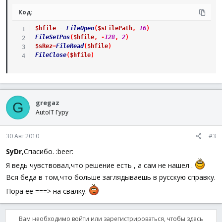
Код:
$hfile
=
FileOpen
(
$sFilePath
,
16
)
FileSetPos
(
$hfile
,
-
128
,
2
)
$sRez
=
FileRead
(
$hfile
)
FileClose
(
$hfile
)
gregaz
G
AutoIT Гуру
30 Авг 2010
#3
SyDr
,Спасибо. :beer:
Я ведь чувствовал,что решение есть , а сам не нашел .
Вся беда в том,что больше заглядываешь в русскую справку.
Пора ее ===> на свалку.
Вам необходимо войти или зарегистрироваться, чтобы здесь