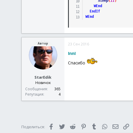
Sleep
(
11
)
WEnd
EndIf
WEnd
Автор
23 Сен 2016
InnI
Cпасибо
StarEdik
Новичок
Сообщения
365
Репутация
4
Facebook
Twitter
Reddit
Pinterest
Tumblr
WhatsApp
Электр
С
Поделиться: