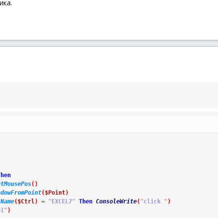
ика.
Then
etMousePos
(
)
ndowFromPoint
(
$Point
)
sName
(
$Ctrl
)
=
"EXCEL7"
Then
ConsoleWrite
(
"click "
)
01"
)