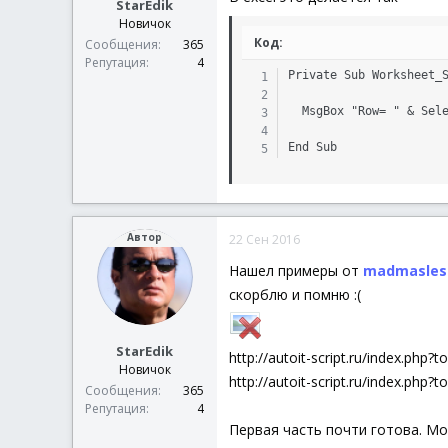
StarEdik
Новичок
Код:
Сообщения
365
Репутация
4
Private Sub Worksheet_S
  MsgBox "Row= " & Sele
End Sub
Автор
22 Сен 2016
Нашел примеры от
madmasles
скорблю и помню :(
StarEdik
http://autoit-script.ru/index.p
Новичок
http://autoit-script.ru/index.p
Сообщения
365
Репутация
4
Первая часть почти готова. Мо