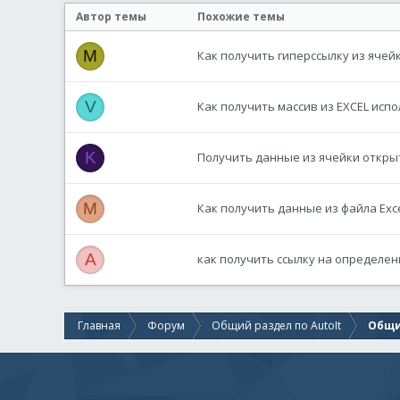
Автор темы
Похожие темы
M
Как получить гиперссылку из ячей
V
Как получить массив из EXCEL исп
K
Получить данные из ячейки открыт
M
Как получить данные из файла Exce
A
как получить ссылку на определенн
Главная
Форум
Общий раздел по AutoIt
Общи