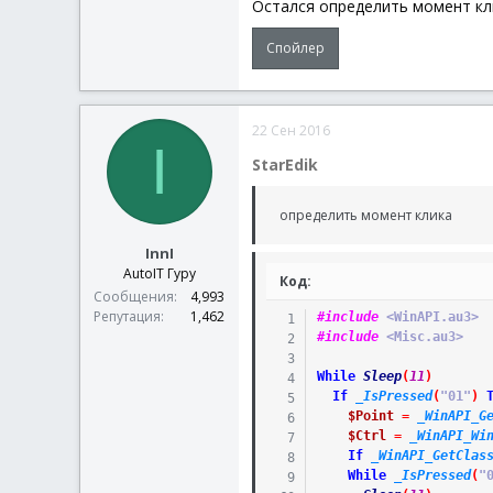
Остался определить момент кл
Спойлер
22 Сен 2016
I
StarEdik
определить момент клика
InnI
AutoIT Гуру
Код:
Сообщения
4,993
Репутация
1,462
#include
 <WinAPI.au3>
#include
 <Misc.au3>
While
Sleep
(
11
)
If
_IsPressed
(
"01"
)
$Point
=
_WinAPI_G
$Ctrl
=
_WinAPI_Wi
If
_WinAPI_GetClas
While
_IsPressed
(
"