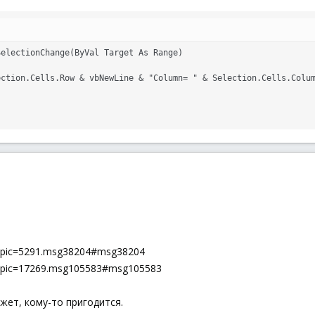
electionChange(ByVal Target As Range)

ction.Cells.Row & vbNewLine & "Column= " & Selection.Cells.Colum
hp?topic=5291.msg38204#msg38204
hp?topic=17269.msg105583#msg105583
жет, кому-то пригодится.