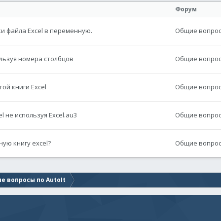
Форум
ки файла Excel в переменную.
Общие вопросы
ользуя номера столбцов
Общие вопросы
ой книги Excel
Общие вопросы
l не используя Excel.au3
Общие вопросы
ую книгу excel?
Общие вопросы
е вопросы по AutoIt