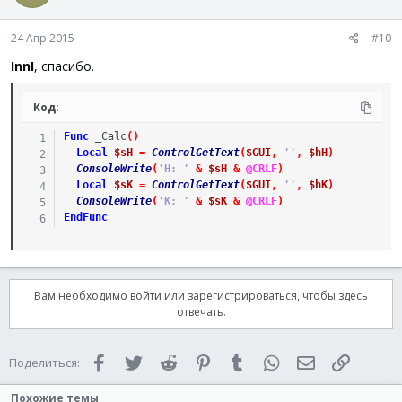
24 Апр 2015
#10
InnI
, спасибо.
Код:
Func
_Calc
(
)
Local
$sH
=
ControlGetText
(
$GUI
,
''
,
$hH
)
ConsoleWrite
(
'H: '
&
$sH
&
@CRLF
)
Local
$sK
=
ControlGetText
(
$GUI
,
''
,
$hK
)
ConsoleWrite
(
'K: '
&
$sK
&
@CRLF
)
EndFunc
Вам необходимо войти или зарегистрироваться, чтобы здесь
отвечать.
Facebook
Twitter
Reddit
Pinterest
Tumblr
WhatsApp
Электронная 
Ссылка
Поделиться:
Похожие темы