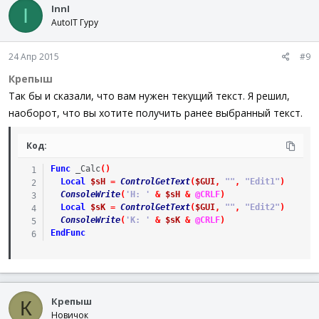
InnI
I
AutoIT Гуру
24 Апр 2015
#9
Крепыш
Так бы и сказали, что вам нужен текущий текст. Я решил,
наоборот, что вы хотите получить ранее выбранный текст.
Код:
Func
_Calc
(
)
Local
$sH
=
ControlGetText
(
$GUI
,
""
,
"Edit1"
)
ConsoleWrite
(
'H: '
&
$sH
&
@CRLF
)
Local
$sK
=
ControlGetText
(
$GUI
,
""
,
"Edit2"
)
ConsoleWrite
(
'K: '
&
$sK
&
@CRLF
)
EndFunc
Крепыш
К
Новичок