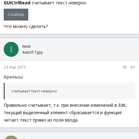
GUICtrlRead
считывает текст неверно.
Спойлер
Что можно сделать?
InnI
I
AutoIT Гуру
24 Апр 2015
#7
Крепыш
считывает текст неверно
Правильно считывает, т.к. при внесении изменений в Edit,
текущий выделенный элемент сбрасывается и функция
читает текст прямо из поля ввода.