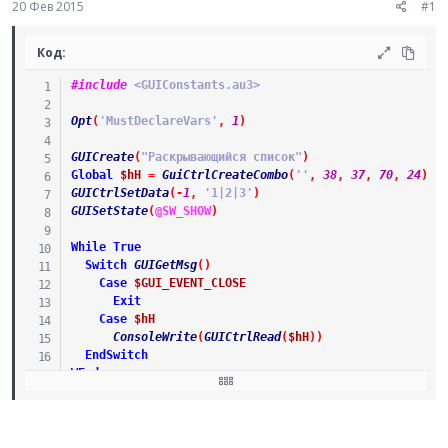
20 Фев 2015
#1
ы
л
а
Код:
#include
 <GUIConstants.au3>
Opt
(
'MustDeclareVars'
,
1
)
GUICreate
(
"Раскрывающийся список"
)
Global
$hH
=
GuiCtrlCreateCombo
(
''
,
38
,
37
,
70
,
24
)
GUICtrlSetData
(
-
1
,
'1|2|3'
)
GUISetState
(
@SW_SHOW
)
While
True
Switch
GUIGetMsg
(
)
Case
$GUI_EVENT_CLOSE
Exit
Case
$hH
ConsoleWrite
(
GUICtrlRead
(
$hH
)
)
EndSwitch
WEnd