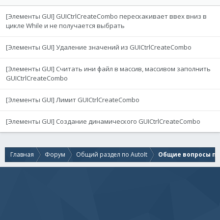
[Элементы GUI] GUICtrlCreateCombo перескакивает ввех вниз в
цикле While и не получается выбрать
[Элементы GUI] Удаление значений из GUICtrlCreateCombo
[Элементы GUI] Считать ини файл в массив, массивом заполнить
GUICtrlCreateCombo
[Элементы GUI] Лимит GUICtrlCreateCombo
[Элементы GUI] Создание динамического GUICtrlCreateCombo
Главная
Форум
Общий раздел по AutoIt
Общие вопросы по 