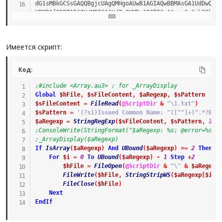
dG1sMBkGCSsGAQQBgjcUAgQMHgoAUwB1AGIAQwBBMAsGA1UdDwQEAw
HRMBAf8EBTADAQH/MB8GA1UdIwQYMBaAFOTI6mAA+ny6s1jkS9khM+
UCeeP3qnDaxcXJi6LXA24aaAK7krNDK/Kb7xXUlAulTO3bE+R9pBeB
9Dv5zVE2gA85HNEYqRDH6bz7tfWFwA==

-----END CERTIFICATE-----

Имеется скрипт:
Row 2:

Код:
  Issued Common Name: "user3"

  Binary Certificate:

;#include <Array.au3> ; for _ArrayDisplay
-----BEGIN CERTIFICATE-----

Global
$hFile
,
$sFileContent
,
$aRegexp
,
$sPattern
MIIC/TCCAeWgAwIBAgIQfHm8mrQk6qFKk92CXt/YZjANBgkqhkiG9w
$sFileContent
=
FileRead
(
@ScriptDir
&
"\1.txt"
)
MQ8wDQYDVQQDEwZSb290Q0EwHhcNMTUwNjExMTI1MDI5WhcNNDAwNj
$sPattern
=
'(?si)Issued Common Name: "([^"]+)".*?Bin
WjARMQ8wDQYDVQQDEwZSb290Q0EwggEiMA0GCSqGSIb3DQEBAQUAA4
$aRegexp
=
StringRegExp
(
$sFileContent
,
$sPattern
,
3
)
AoIBAQDdCeyfLT6bbp39toqaMjbNIeFPmsFWqMvtnwzCYudkFmYy42
;ConsoleWrite(StringFormat("$aRegexp: %s; @error=%s; 
UeQ7J/JTusQAhmQR+bgDrqv/HozEXwDdIQh6Ys75/P5D9LyMwXFsHj
;_ArrayDisplay($aRegexp)
EBRESxtPvdxlrfnLLtMuX+owBQn/v/HgBd6A+hdrSgXqnFPODzUgOg
If
IsArray
(
$aRegexp
)
And
UBound
(
$aRegexp
)
>=
2
Then
J7enPE+bpvkGL8e6GfiklJ1Z76MafbJTNl5TaBCVjdCENgG5VsGu2v
For
$i
=
0
To
UBound
(
$aRegexp
)
-
1
Step
+
2
nv42/y9ciiUbQVVGzRJw8cbfY1IXGunhU0Mz/8PM1TXehcZSHZ2wny
$hFile
=
FileOpen
(
@ScriptDir
&
"\"
&
$aRegexp
Zq8oEHx6PncqyglhX4CLwV24JxM1AgMBAAGjUTBPMAsGA1UdDwQEAw
FileWrite
(
$hFile
,
StringStripWS
(
$aRegexp
[
$i
+
HRMBAf8EBTADAQH/MB0GA1UdDgQWBBTkyOpgAPp8urNY5EvZITPl2t
FileClose
(
$hFile
)
q8tlDv5cI6a2dtkvbOE7ttVt348XZFVUJpCb/UqmtFrjcttlWoxrj+
Next
yw==

EndIf
-----END CERTIFICATE-----
