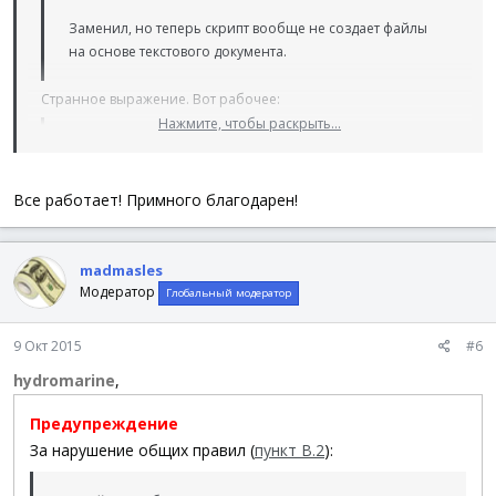
Заменил, но теперь скрипт вообще не создает файлы
на основе текстового документа.
Странное выражение. Вот рабочее:
Нажмите, чтобы раскрыть...
Код:
Нажмите, чтобы раскрыть...
$sPattern
=
'(?si)Issued Common Name: "([^"]+)"\s*
Все работает! Примного благодарен!
madmasles
Модератор
Глобальный модератор
9 Окт 2015
#6
hydromarine
,
Предупреждение
За нарушение общих правил (
пункт В.2
):