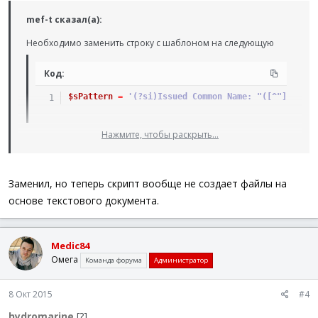
mef-t сказал(а):
Необходимо заменить строку с шаблоном на следующую
Код:
$sPattern
=
'(?si)Issued Common Name: "([^"]+)"\h*
Нажмите, чтобы раскрыть...
P.S. часть условий можно выкинуть, если строго подходить к
приведенному формату. Но если возможны лишние пробелы
в конце стро, то лучше оставить
Заменил, но теперь скрипт вообще не создает файлы на
основе текстового документа.
Medic84
Омега
Команда форума
Администратор
8 Окт 2015
#4
hydromarine
[?]