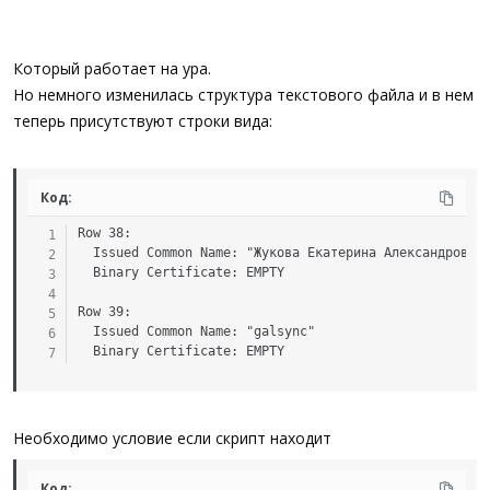
Row 3:

  Issued Common Name: "Жукова Екатерина Александровна"
  Binary Certificate: EMPTY

Который работает на ура.
Row 4:

Но немного изменилась структура текстового файла и в нем
  Issued Common Name: "user5"

теперь присутствуют строки вида:
  Binary Certificate:

-----BEGIN CERTIFICATE-----

MIIFQzCCBCugAwIBAgIKYSSmugAAAAAAAzANBgkqhkiG9w0BAQUFAD
CZImiZPyLGQBGRYDaW50MRIwEAYKCZImiZPyLGQBGRYCY2UxETAPBg
Код:
cGxvc2V0MB4XDTE1MDYxNTIyNTIyNloXDTIwMDYxMzIyNTIyNlowgc
kiaJk/IsZAEZFgNpbnQxEjAQBgoJkiaJk/IsZAEZFgJjZTEdMBsGA1
Row 38:

1Ns18fAPnR9ZcpE5Hux6imH+U7Kc8Q68OT+0F6ZvpM5m9cWs4rmRz/
  Issued Common Name: "Жукова Екатерина Александровна"
AOm/CuvafwIDAQABo4IBszCCAa8wPQYJKwYBBAGCNxUHBDAwLgYmKw
  Binary Certificate: EMPTY

gd2jHYXq+C6BxYc/h7SqVoPauXSBbofhj3W2oi0CAWQCAQYwIAYDVR
FAYIKwYBBQUHAwIGCCsGAQUFBwMEMA4GA1UdDwEB/wQEAwIFoDAqBg
Row 39:

FQoBAf8EGjAYMAoGCCsGAQUFBwMCMAoGCCsGAQUFBwMEMIGUBgkqhk
  Issued Common Name: "galsync"

gYYwgYMwCwYJYIZIAWUDBAEqMAsGCWCGSAFlAwQBLTALBglghkgBZQ
  Binary Certificate: EMPTY
YIZIAWUDBAEZMAsGCWCGSAFlAwQBAjALBglghkgBZQMEAQUwCgYIKo
BwYFKw4DAgcwDgYIKoZIhvcNAwICAgCAMA4GCCqGSIb3DQMEAgICAD
FgQU4bWMov64WOP61JnfJ5QjwzJ+6dcwHwYDVR0jBBgwFoAUrt8kdo
VtPHPXSMnpAwOQYDVR0fBDIwMDAuoCygKoYoaHR0cDovL2NybC5jb2
Необходимо условие если скрипт находит
cnUvcGtpL3RlcGxvc2V0LmNybDANBgkqhkiG9w0BAQUFAAOCAQEAUt
U3rs6yjbOmNpfJTc3J1B5hz32w2O4G+iBl9QQgzQrWFuT71gWG7GFx
xKjqraoR3MvmlBqHxPaCCggzK1b6ZFPFQp3TeMmV5qZfp675+jW21r
Код: