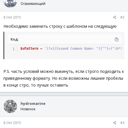
Осваивающий
8 Окт 2015
#2
Необходимо заменить строку с шаблоном на следующую
Код:
$sPattern
=
'(?si)Issued Common Name: "([^"]+)"\h*?\v
P.S. часть условий можно выкинуть, если строго подходить к
приведенному формату. Но если возможны лишние пробелы
в конце стро, то лучше оставить
hydromarine
Новичок
8 Окт 2015
#3