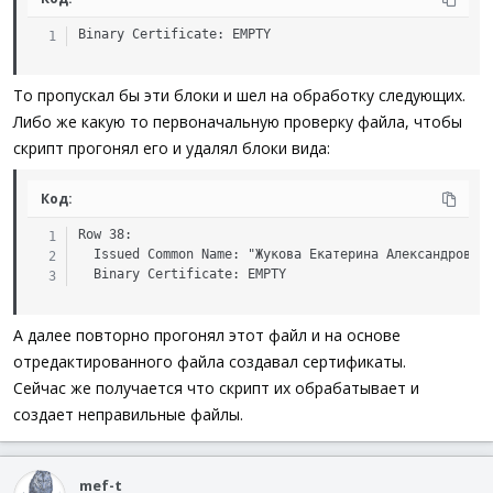
x6ZghIN+o2oHw8ujzOAIx0EY/NreFhvyYb+flqZbhU4RxAUMO27ldo
J2eGe4G2RhrG/Rhp3WqA1tKMG3bQkasGr102tD32JyPzhhh32Qc0+8
Binary Certificate: EMPTY
IiZdKNYXHoSyYKRhfeSdMKMMoBWrXtfYjC+IIh7bcOh7cJQWeJgaLB
qjSv/Twf2g==

-----END CERTIFICATE-----
То пропускал бы эти блоки и шел на обработку следующих.
Либо же какую то первоначальную проверку файла, чтобы
скрипт прогонял его и удалял блоки вида:
Код:
Row 38:

  Issued Common Name: "Жукова Екатерина Александровна"
  Binary Certificate: EMPTY
А далее повторно прогонял этот файл и на основе
отредактированного файла создавал сертификаты.
Сейчас же получается что скрипт их обрабатывает и
создает неправильные файлы.
mef-t