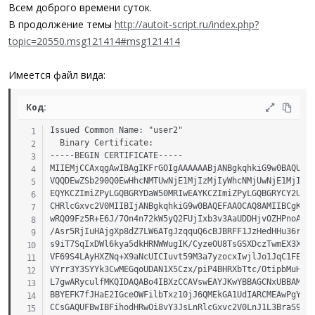
а
Всем доброго времени суток.
В продолжение темы
http://autoit-script.ru/index.php?
topic=20550.msg121414#msg121414
Имеется файл вида:
Код:
Issued Common Name: "user2"

  Binary Certificate:

-----BEGIN CERTIFICATE-----

MIIEMjCCAxqgAwIBAgIKFrGOIgAAAAAABjANBgkqhkiG9w0BAQUFAD
VQQDEwZSb290Q0EwHhcNMTUwNjE1MjIzMjIyWhcNMjUwNjE1MjI0Mj
EQYKCZImiZPyLGQBGRYDaW50MRIwEAYKCZImiZPyLGQBGRYCY2UxET
CHRlcGxvc2V0MIIBIjANBgkqhkiG9w0BAQEFAAOCAQ8AMIIBCgKCAQ
wRQ09Fz5R+E6J/7On4n72kW5yQ2FUjIxb3v3AaUDDHjvOZHPnoA2aH
/Asr5RjIuHAjgXp8dZ7LW6ATgJzqquQ6cBJBRFF1JzHedHHu36rPUs
s9iT7SqIxDWl6kya5dkHRNWWugIK/CyzeOU8TsGSXDczTwmEX3XWuO
VF69S4LAyHXZNq+X9aNcUICIuvt59M3a7yzocxIwjlJo1JqC1FECjS
VYrr3Y3SYYk3CwMEGqoUDAN1X5Czx/piP4BHRXbTtc/OtipbMuH3DK
L7gwARyculfMKQIDAQABo4IBXzCCAVswEAYJKwYBBAGCNxUBBAMCAQ
BBYEFK7fJHaE2IGceOWFilbTxz10jJ6QMEkGA1UdIARCMEAwPgYEVR
CCsGAQUFBwIBFihodHRwOi8vY3JsLnRlcGxvc2V0LnJ1L3BraS9wb2