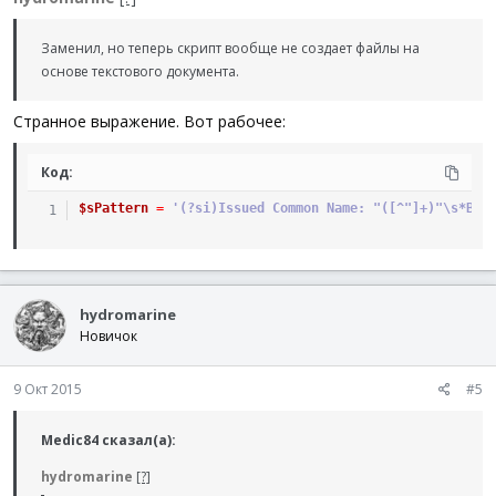
Заменил, но теперь скрипт вообще не создает файлы на
основе текстового документа.
Странное выражение. Вот рабочее:
Код:
$sPattern
=
'(?si)Issued Common Name: "([^"]+)"\s*Bin
hydromarine
Новичок
9 Окт 2015
#5
Medic84 сказал(а):
hydromarine
[?]