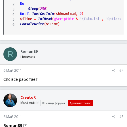
Do
Sleep
(
250
)
Until
InetGetInfo
(
$hDownload
,
2
)
$iTime
=
IniRead
(
@ScriptDir
&
"\Taim.ini"
,
"Options"
,
ConsoleWrite
(
$iTime
)
Roman89
R
Новичок
6 Май 2011
#4
Спс всё работает!
CreatoR
Must AutoIt!
Команда форума
Администратор
6 Май 2011
#5
Roman89
[?]