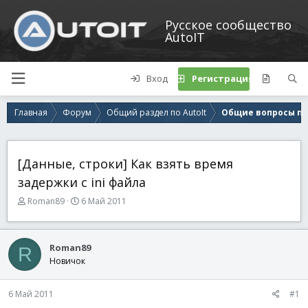
Русское сообщество
AutoIT
Вход
Регистрация
Главная
Форум
Общий раздел по AutoIt
Общие вопросы по 
[Данные, строки] Как взять время
задержки с ini файла
А
Д
Roman89
6 Май 2011
в
а
т
т
о
а
Roman89
R
р
н
Новичок
т
а
е
ч
м
а
6 Май 2011
#1
ы
л