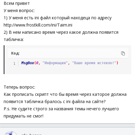
а
Всем привет
У меня вопрос:
1) У меня есть ini файл который находеца по адресу
http://www.frostkill.com/ini/Taim.ini
2) В нем написано время через какое должна появится
табличка:
Код:
MsgBox
(
0
,
"Информация"
,
"Ваше время истекло!"
)
Теперь вопрос:
Как прописать скрипт что бы время через каторое должна
появится табличка бралось с ini файла на сайте?
P.s. Не судите строго за названия темы нечего лучшего
придумать не смог!