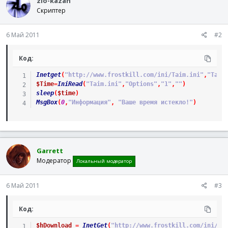
zlo-kazan
Скриптер
6 Май 2011
#2
Код:
Inetget
(
"http://www.frostkill.com/ini/Taim.ini"
,
"Taim
$Time
=
IniRead
(
"Taim.ini"
,
"Options"
,
"1"
,
""
)
sleep
(
$time
)
MsgBox
(
0
,
"Информация"
,
"Ваше время истекло!"
)
Garrett
Модератор
Локальный модератор
6 Май 2011
#3
Код:
$hDownload
=
InetGet
(
"http://www.frostkill.com/ini/Ta