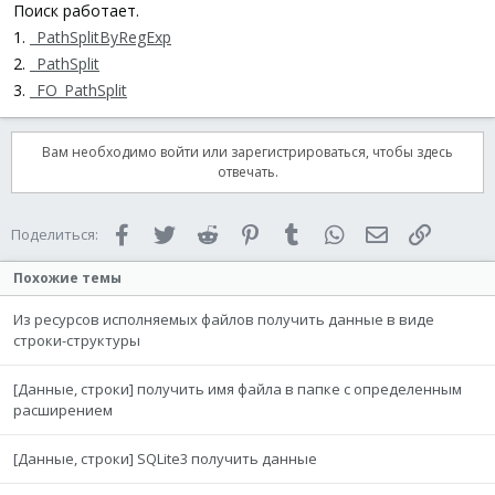
Поиск работает.
1.
_PathSplitByRegExp
2.
_PathSplit
3.
_FO_PathSplit
Вам необходимо войти или зарегистрироваться, чтобы здесь
отвечать.
Facebook
Twitter
Reddit
Pinterest
Tumblr
WhatsApp
Электронная 
Ссылка
Поделиться:
Похожие темы
Из ресурсов исполняемых файлов получить данные в виде
строки-структуры
[Данные, строки] получить имя файла в папке с определенным
расширением
[Данные, строки] SQLite3 получить данные