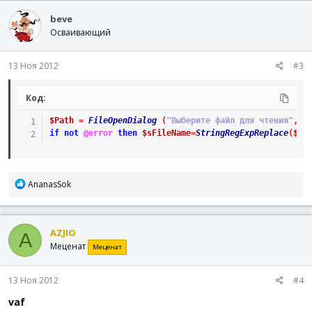
beve
Осваивающий
13 Ноя 2012
#3
Код:
$Path
=
FileOpenDialog
(
"Выберите файл для чтения"
,
@
if
not
@error
then
$sFileName
=
StringRegExpReplace
(
$Pa
Р
AnanasSok
е
а
к
AZJIO
ц
A
Меценат
и
Меценат
и
:
13 Ноя 2012
#4
vaf