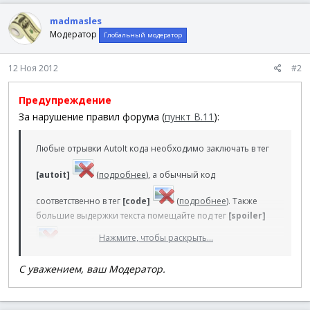
madmasles
Модератор
Глобальный модератор
12 Ноя 2012
#2
Предупреждение
За нарушение правил форума (
пункт В.11
):
Любые отрывки AutoIt кода необходимо заключать в тег
[autoit]
(
подробнее
), а обычный код
соответственно в тег
[code]
(
подробнее
). Также
большие выдержки текста помещайте под тег
[spoiler]
Нажмите, чтобы раскрыть...
(
подробнее
), там где это поддерживается
естественно. Как в случае с названием темы, также
С уважением, ваш Модератор.
короткое и эргономичное сообщение привлекает
больше внимания, и шансы на получение конкретного
ответа увеличиваются.