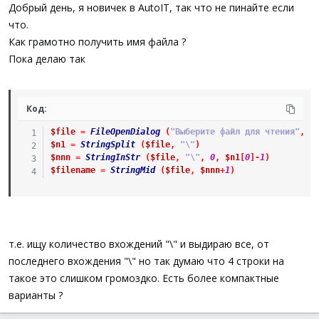
а
Добрый день, я новичек в AutoIT, так что не пинайте если
что.
Как грамотно получить имя файла ?
Пока делаю так
Код:
$file
=
FileOpenDialog
(
"Выберите файл для чтения"
,
@
$n1
=
StringSplit
(
$file
,
"\"
)
$nnn
=
StringInStr
(
$file
,
"\"
,
0
,
$n1
[
0
]
-
1
)
$filename
=
StringMid
(
$file
,
$nnn
+
1
)
т.е. ищу количество вхождений "\" и выдираю все, от
последнего вхождения "\" но так думаю что 4 строки на
такое это слишком громоздко. Есть более компактные
варианты ?