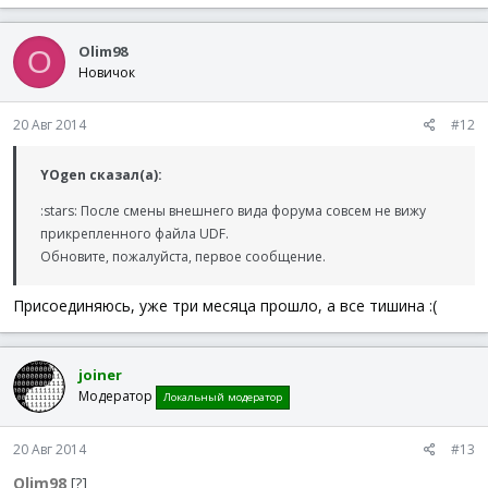
Olim98
O
Новичок
20 Авг 2014
#12
YOgen сказал(а):
:stars: После смены внешнего вида форума совсем не вижу
прикрепленного файла UDF.
Обновите, пожалуйста, первое сообщение.
Присоединяюсь, уже три месяца прошло, а все тишина :(
joiner
Модератор
Локальный модератор
20 Авг 2014
#13
Olim98
[?]