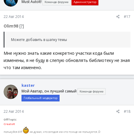
Must AutoIt!
Команда форума
Администратор
22 Авг 2014
#17
Olim98
[?]
Можете добавить в шапку темы
Мне нужно знать какие конкретно участки кода были
изменены, я не буду в слепую обновлять библиотеку не зная
что там изменено.
kaster
Мой Аватар, он лучший самый
Команда форума
Глобальный модератор
22 Авг 2014
#18
OffTopic:
CreatoR
пользуйся diff
не думал, что сегодня им кто-то еще не пользуется ;D