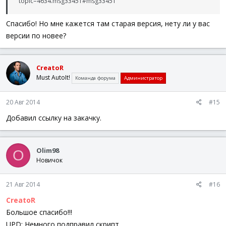
topic=4634.msg33451#msg33451
Спасибо! Но мне кажется там старая версия, нету ли у вас
версии по новее?
CreatoR
Must AutoIt!
Команда форума
Администратор
20 Авг 2014
#15
Добавил ссылку на закачку.
Olim98
O
Новичок
21 Авг 2014
#16
CreatoR
Большое спасибо!!!
UPD: Немного подправил скрипт