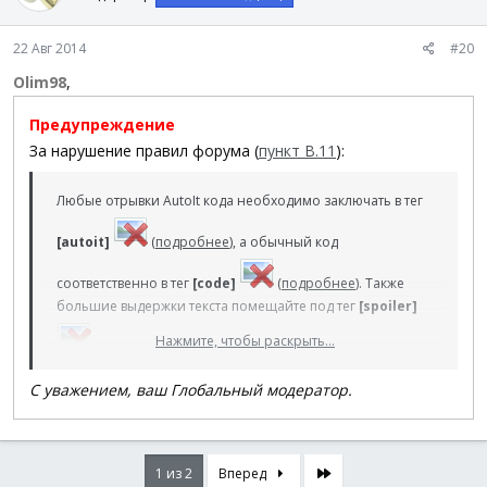
22 Авг 2014
#20
Olim98
,
Предупреждение
За нарушение правил форума (
пункт В.11
):
Любые отрывки AutoIt кода необходимо заключать в тег
[autoit]
(
подробнее
), а обычный код
соответственно в тег
[code]
(
подробнее
). Также
большие выдержки текста помещайте под тег
[spoiler]
Нажмите, чтобы раскрыть...
(
подробнее
), там где это поддерживается
естественно. Как в случае с названием темы, также
С уважением, ваш Глобальный модератор.
короткое и эргономичное сообщение привлекает
больше внимания, и шансы на получение конкретного
ответа увеличиваются.
Последняя
1 из 2
Вперед