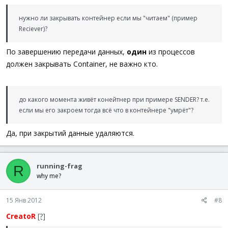
нужно ли закрывать контейнер если мы "читаем" (пример
Reciever)?
По завершению передачи данных,
один
из процессов
должен закрывать Container, не важно кто.
до какого момента живёт конейтнер при примере SENDER? т.е.
если мы его закроем тогда всё что в контейнере "умрёт"?
Да, при закрытий данные удаляются.
running-frag
R
why me?
15 Янв 2012
#8
CreatoR
[?]