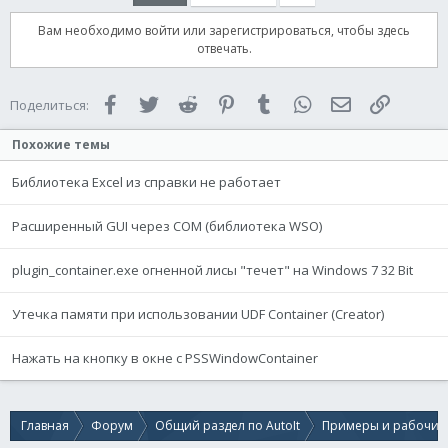
Вам необходимо войти или зарегистрироваться, чтобы здесь
отвечать.
Facebook
Twitter
Reddit
Pinterest
Tumblr
WhatsApp
Электронная 
Ссылка
Поделиться:
Похожие темы
Библиотека Excel из справки не работает
Расширенный GUI через COM (библиотека WSO)
plugin_container.exe огненной лисы "течет" на Windows 7 32 Bit
Утечка памяти при использовании UDF Container (Creator)
Нажать на кнопку в окне с PSSWindowContainer
Главная
Форум
Общий раздел по AutoIt
Примеры и рабочие