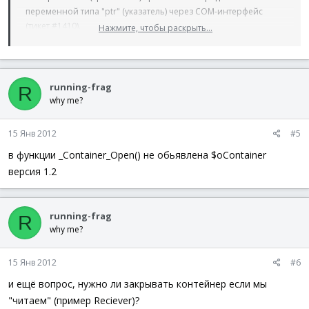
переменной типа "ptr" (указатель) через COM-интерфейс
(
тикет #1410
).
Нажмите, чтобы раскрыть...
Однако это „исправление“ задаёт ограничение на
размерность массива при использовании в
_Container_PutProperty/GetProperty, поддерживает только
двухмерный массив.
running-frag
R
Это „исправление“ можно отключить, задав глобальной
why me?
переменной
$bContainer_CheckPtrVal
значение
False
.
* Добавлен пример передачи указателя структуры, и
15 Янв 2012
#5
последующего чтения данной структуры из другого скрипта
в функции _Container_Open() не обьявлена $oContainer
(процесса).
версия 1.2
running-frag
R
why me?
15 Янв 2012
#6
и ещё вопрос, нужно ли закрывать контейнер если мы
"читаем" (пример Reciever)?