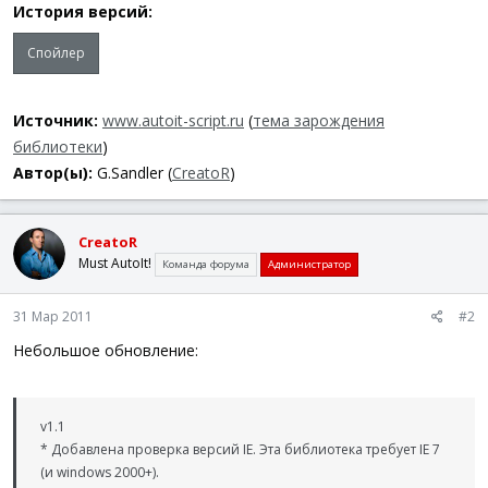
История версий:
Спойлер
Источник:
www.autoit-script.ru
(
тема зарождения
библиотеки
)
Автор(ы):
G.Sandler (
CreatoR
)
CreatoR
Must AutoIt!
Команда форума
Администратор
31 Мар 2011
#2
Небольшое обновление:
v1.1
* Добавлена проверка версий IE. Эта библиотека требует IE 7
(и windows 2000+).