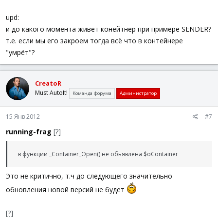
upd:
и до какого момента живёт конейтнер при примере SENDER?
т.е. если мы его закроем тогда всё что в контейнере
"умрёт"?
CreatoR
Must AutoIt!
Команда форума
Администратор
15 Янв 2012
#7
running-frag
[?]
в функции _Container_Open() не обьявлена $oContainer
Это не критично, т.ч до следующего значительно
обновления новой версий не будет
[?]