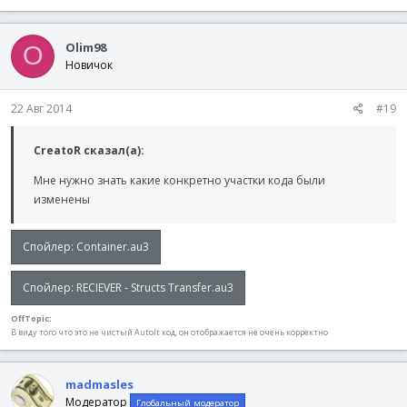
Olim98
O
Новичок
22 Авг 2014
#19
CreatoR сказал(а):
Мне нужно знать какие конкретно участки кода были
изменены
Спойлер:
Container.au3
Спойлер:
RECIEVER - Structs Transfer.au3
OffTopic:
В виду того что это не чистый AutoIt код, он отображается не очень корректно
madmasles
Модератор
Глобальный модератор