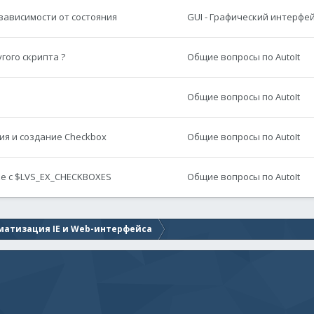
зависимости от состояния
GUI - Графический интерфе
гого скрипта ?
Общие вопросы по AutoIt
Общие вопросы по AutoIt
ия и создание Checkbox
Общие вопросы по AutoIt
ке с $LVS_EX_CHECKBOXES
Общие вопросы по AutoIt
матизация IE и Web-интерфейса