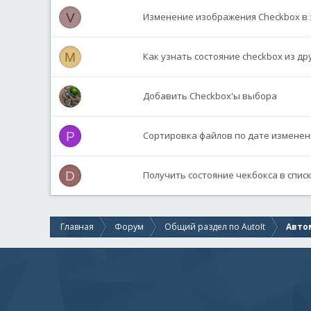
V
Изменение изображения Checkbox в 
M
Как узнать состояние checkbox из дру
Добавить Checkbox'ы выбора
P
Сортировка файлов по дате изменен
D
Получить состояние чекбокса в спис
Главная
Форум
Общий раздел по AutoIt
Авто