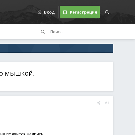
Вход
Регистрация
то мышкой.
#1
на появится надпись.