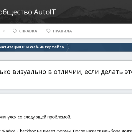
ообщество AutoIT
СПРАВКА
ПРАВИЛА
матизация IE и Web-интерфейса
лько визуально в отличии, если делать э
лкнулся со следующей проблемой.
x (Radio). Checkbox не имеет формы. После нажатия/выбора долж