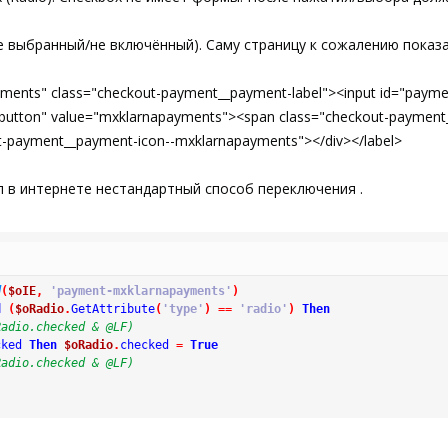
е выбранный/не включённый). Саму страницу к сожалению показа
yments" class="checkout-payment__payment-label"><input id="paym
tbutton" value="mxklarnapayments"><span class="checkout-payment_
-payment__payment-icon--mxklarnapayments"></div></label>
л в интернете нестандартный способ переключения .
d
(
$oIE
,
'payment-mxklarnapayments'
)
d
(
$oRadio
.
GetAttribute
(
'type'
)
==
'radio'
)
Then
Radio.checked & @LF)
cked
Then
$oRadio
.
checked
=
True
Radio.checked & @LF)