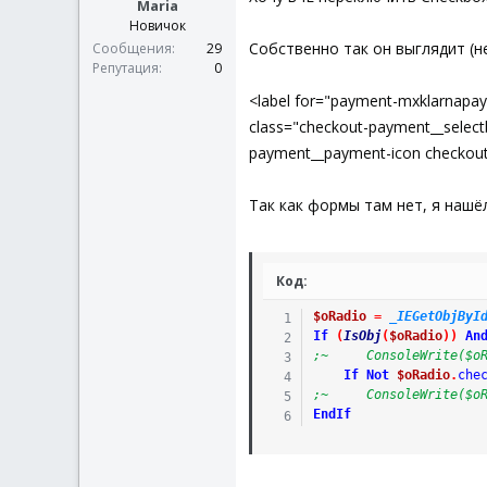
Maria
Новичок
Собственно так он выглядит (н
Сообщения
29
Репутация
0
<label for="payment-mxklarnapa
class="checkout-payment__selec
payment__payment-icon checkout
Так как формы там нет, я нашё
Код:
$oRadio
=
_IEGetObjByI
If
(
IsObj
(
$oRadio
)
)
An
;~     ConsoleWrite($o
If
Not
$oRadio
.
che
;~     ConsoleWrite($o
EndIf