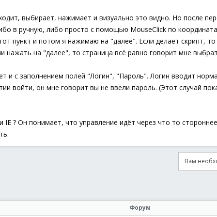
ходит, выбирает, нажимает и визуально это видно. Но после пе
ибо в ручную, либо просто с помощью MouseClick по координата
от пункт и потом я нажимаю на "далее". Если делает скрипт, то
и нажать на "далее", то страница всё равно говорит мне выбрат
ет и с заполнением полей "Логин", "Пароль". Логин вводит норм
тии войти, он мне говорит вы не ввели пароль. (Этот случай по
 IE ? Он понимает, что управление идёт через что то сторонне
ть.
Вам необхо
онная почта
сылка
Форум