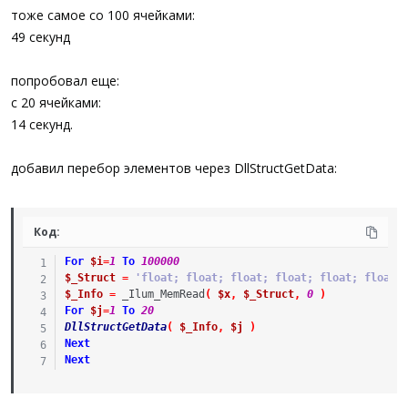
тоже самое со 100 ячейками:
49 секунд
попробовал еще:
с 20 ячейками:
14 секунд.
добавил перебор элементов через DllStructGetData:
Код:
For
$i
=
1
To
100000
$_Struct
=
'float; float; float; float; float; float;
$_Info
=
_Ilum_MemRead
(
$x
,
$_Struct
,
0
)
For
$j
=
1
To
20
DllStructGetData
(
$_Info
,
$j
)
Next
Next