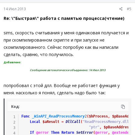
14 Июл 2013
#5
Re: \"Быстрая\" работа с памятью процесса(чтение)
sims, скорость считывания у меня одинаковая получается и
при скомпилированном скрипте и при запуске не
скомпилированного. Сейчас попробую как вы написали
сделать, сравню, что получилось.
Добавлено:
Сообщение автоматически объединено:
14 Июл 2013
попробовал с этой длл. Вообще не работает функция у
меня. насколько я понял, сделать надо было так:
Код:
Func
_WinAPI_ReadProcessMemory
2
(
$hProcess
,
$pBaseAddr
Local
$aResult
=
DllCall
(
"ReadProcessMemory.dll"
,
"ptr"
,
$pBaseAddress
,
If
@error
Then
Return
SetError
(
@error
,
@extended
,