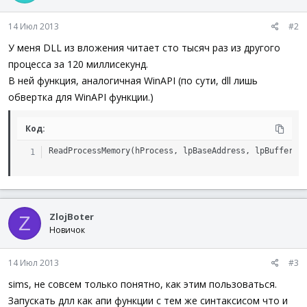
14 Июл 2013
#2
У меня DLL из вложения читает сто тысяч раз из другого
процесса за 120 миллисекунд.
В ней функция, аналогичная WinAPI (по сути, dll лишь
обвертка для WinAPI функции.)
Код:
ReadProcessMemory(hProcess, lpBaseAddress, lpBuffer, 
ZlojBoter
Z
Новичок
14 Июл 2013
#3
sims, не совсем только понятно, как этим пользоваться.
Запускать длл как апи функции с тем же синтаксисом что и