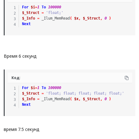
For
$i
=
1
To
100000
$_Struct
=
'float;'
$_Info
=
_Ilum_MemRead
(
$x
,
$_Struct
,
0
)
Next
Время 6 секунд
Код:
For
$i
=
1
To
100000
$_Struct
=
'float; float; float; float; float;'
$_Info
=
_Ilum_MemRead
(
$x
,
$_Struct
,
0
)
Next
время 7.5 секунд