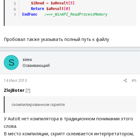
$iRead
=
$aResult
[
5
]
Return
$aResult
[
0
]
EndFunc
;==>_WinAPI_ReadProcessMemory
Пробовал также указывать полный путь к файлу
sims
S
Осваивающий
14 Июл 2013
#6
ZlojBoter
[?]
скомпилированном скрипте
У AutoIt нет компилятора в традиционном понимании этого
слова.
В место компиляции, скрипт склеивается интерпретатором,