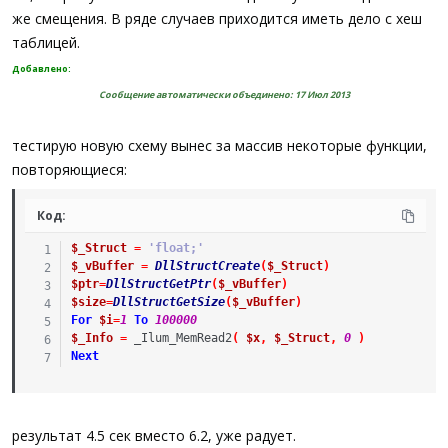
же смещения. В ряде случаев приходится иметь дело с хеш
таблицей.
Добавлено:
Сообщение автоматически объединено:
17 Июл 2013
тестирую новую схему вынес за массив некоторые функции,
повторяющиеся:
Код:
$_Struct
=
'float;'
$_vBuffer
=
DllStructCreate
(
$_Struct
)
$ptr
=
DllStructGetPtr
(
$_vBuffer
)
$size
=
DllStructGetSize
(
$_vBuffer
)
For
$i
=
1
To
100000
$_Info
=
_Ilum_MemRead2
(
$x
,
$_Struct
,
0
)
Next
результат 4.5 сек вместо 6.2, уже радует.