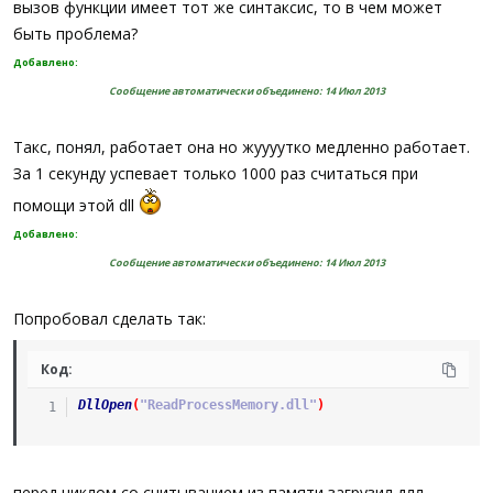
вызов функции имеет тот же синтаксис, то в чем может
быть проблема?
Добавлено:
Сообщение автоматически объединено:
14 Июл 2013
Такс, понял, работает она но жуууутко медленно работает.
За 1 секунду успевает только 1000 раз считаться при
помощи этой dll
Добавлено:
Сообщение автоматически объединено:
14 Июл 2013
Попробовал сделать так:
Код:
DllOpen
(
"ReadProcessMemory.dll"
)
перед циклом со считыванием из памяти загрузил длл,