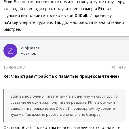
Если Вы постоянно читаете память в одну и ту же структуру,
то создайте ее один раз, получите ее размер и
Ptr
, а в
функции выполняйте только вызов
DllCall
. И проверку
IsArray
уберите туда же. Так должно работать значительно
быстрее.
ZlojBoter
Z
Новичок
16 Июл 2013
#16
Re: \"Быстрая\" работа с памятью процесса(чтение)
Если Вы постоянно читаете память в одну и ту же структуру, то
создайте ее один раз, получите ее размер и Ptr, а в функции
выполняйте только вызов DllCall. И проверку IsArray уберите
туда же. Так должно работать значительно быстрее.
Ок, попробую. Только там не всегда получаются одни и те