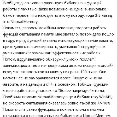
а
В общем дело такое: существует библиотека функций
работы с памятью. Даже возможно не одна, а несколько.
Самое первое, что находил по этому поводу, года 2-3 назад
это NomadMemory.
Покамест, запросы мои были невелики, скорости работы
функций считывания памяти мне хватало, потом дело пошло
в гору, и ряд функций активно использующих чтение памяти,
приходилось оптимизировать, уменьшая "нагрузку", чем
уменьшалась "возможная" эффективность их работы.
Потом, вдруг внезапно обнаружил у моих "коллег",
занимающихся теми же процессами автоматизации в онлайн
игре, что скорость считывания у них раз в 100 выше. Они
насчет нее не заморачиваются вовсе. Пишут они не на
автоите, а на дельфи и с++, в основном. Тобишь, функции
чтения работают у них как-то "более напрямую" что ли.
Пробовал помимо NomadMemory еще и библиотеку WinAPI,
но скорость считывания оказалась ровно такой же +/- 10%.
Покопался в самих функциях, и понял,что они мало чем
отличаются от аналогичных из библиотеки NomadMemory.