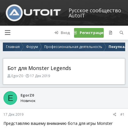
Русское сообщество
AutoIT
Вход
Регистрация
Главная
Форум
Профессиональная деятельность
Покупка/п
Бот для Monster Legends
А
Д
EgorZ0
17 Дек 2019
в
а
т
т
о
а
EgorZ0
E
р
н
Новичок
т
а
е
ч
м
а
17 Дек 2019
#1
ы
л
а
Представляю вашему вниманию бота для игры Monster