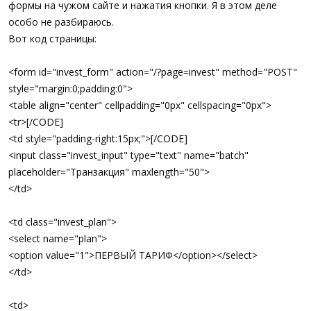
формы на чужом сайте и нажатия кнопки. Я в этом деле
особо не разбираюсь.
Вот код страницы:
<form id="invest_form" action="/?page=invest" method="POST"
style="margin:0;padding:0">
<table align="center" cellpadding="0px" cellspacing="0px">
<tr>[/CODE]
<td style="padding-right:15px;">[/CODE]
<input class="invest_input" type="text" name="batch"
placeholder="Транзакция" maxlength="50">
</td>
<td class="invest_plan">
<select name="plan">
<option value="1">ПЕРВЫЙ ТАРИФ</option></select>
</td>
<td>