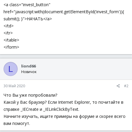
<a class="invest_button"
href="javascript:with(document.getElementById('invest_form')){
submit(); }">НАЧАТЬ</a>
</td>
</tr>
</table>
</form>
liond66
L
Новичок
30 Май 2020
#2
Что Вы уже попробовали?
Какой у Вас браузер? Если Internet Explorer, то почитайте в
справке _IECreate и _IELinkClickByText.
Начните изучать, ищите примеры на форуме и скорее всего
вам помогут.