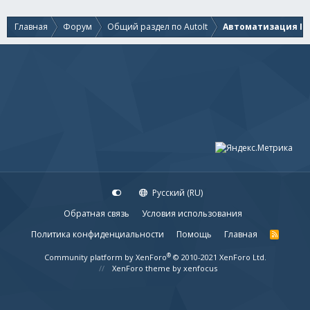
Главная
Форум
Общий раздел по AutoIt
Автоматизация IE
Русский (RU)
Обратная связь
Условия использования
Политика конфиденциальности
Помощь
Главная
R
S
S
®
Community platform by XenForo
© 2010-2021 XenForo Ltd.
XenForo theme
by xenfocus