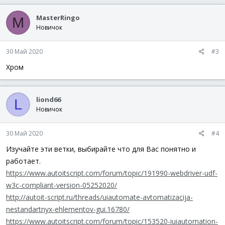
MasterRingo
M
Новичок
30 Май 2020
#3
Хром
liond66
L
Новичок
30 Май 2020
#4
Изучайте эти ветки, выбирайте что для Вас понятно и
работает.
https://www.autoitscript.com/forum/topic/191990-webdriver-udf-
w3c-compliant-version-05252020/
http://autoit-script.ru/threads/uiautomate-avtomatizacija-
nestandartnyx-ehlementov-gui.16780/
https://www.autoitscript.com/forum/topic/153520-iuiautomation-