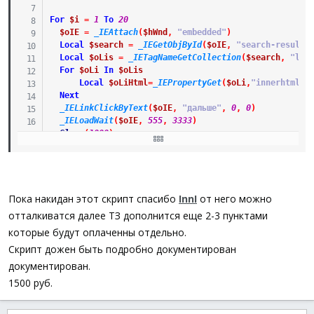
For
$i
=
1
To
20
$oIE
=
_IEAttach
(
$hWnd
,
"embedded"
)
Local
$search
=
_IEGetObjById
(
$oIE
,
"search-result"
Local
$oLis
=
_IETagNameGetCollection
(
$search
,
"li"
For
$oLi
In
$oLis
Local
$oLiHtml
=
_IEPropertyGet
(
$oLi
,
"innerhtml"
)
Next
_IELinkClickByText
(
$oIE
,
"дальше"
,
0
,
0
)
_IELoadWait
(
$oIE
,
555
,
3333
)
Sleep
(
1000
)
$oIE
=
0
Next
Func
_Exit
(
)
Exit
Пока накидан этот скрипт спасибо
InnI
от него можно
EndFunc
отталкиватся далее ТЗ дополнится еще 2-3 пунктами
которые будут оплаченны отдельно.
Скрипт дожен быть подробно документирован
документирован.
1500 руб.