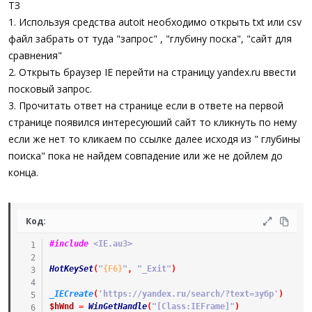
ТЗ
1. Используя средства autoit необходимо открыть txt или csv
файл забрать от туда "запрос" , "глубину поска", "сайт для
сравнения"
2. Открыть браузер IE перейти на страницу yandex.ru ввести
посковый запрос.
3. Прочитать ответ на странице если в ответе на первой
странице появился интересуюший сайт то кликнуть по нему
если же нет то кликаем по ссылке далее исходя из " глубины
поиска" пока не найдем совпадение или же не дойлем до
конца.
Код:
#include
 <IE.au3>
HotKeySet
(
"
{F6}
"
,
"_Exit"
)
_IECreate
(
'https://yandex.ru/search/?text=зубр'
)
$hWnd
=
WinGetHandle
(
"[Class:IEFrame]"
)