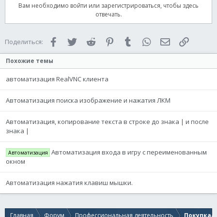
Вам необходимо войти или зарегистрироваться, чтобы здесь
отвечать.
Facebook
Twitter
Reddit
Pinterest
Tumblr
WhatsApp
Электронная 
Ссылка
Поделиться:
Похожие темы
автоматизация RealVNC клиента
Автоматизация поиска изображение и нажатия ЛКМ
Автоматизация, копирование текста в строке до знака | и после
знака |
Автоматизация входа в игру с переименованным
Автоматизация
окном
Автоматизация нажатия клавиш мышки.
Главная
Форум
Профессиональная деятельность
Покупка/п