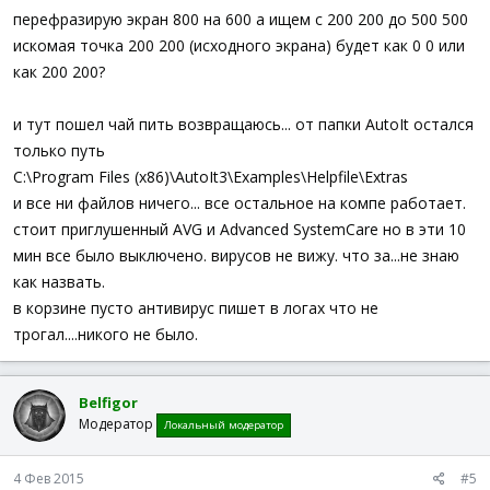
перефразирую экран 800 на 600 а ищем с 200 200 до 500 500
искомая точка 200 200 (исходного экрана) будет как 0 0 или
как 200 200?
и тут пошел чай пить возвращаюсь... от папки AutoIt остался
только путь
C:\Program Files (x86)\AutoIt3\Examples\Helpfile\Extras
и все ни файлов ничего... все остальное на компе работает.
стоит приглушенный AVG и Advanced SystemCare но в эти 10
мин все было выключено. вирусов не вижу. что за...не знаю
как назвать.
в корзине пусто антивирус пишет в логах что не
трогал....никого не было.
Belfigor
Модератор
Локальный модератор
4 Фев 2015
#5