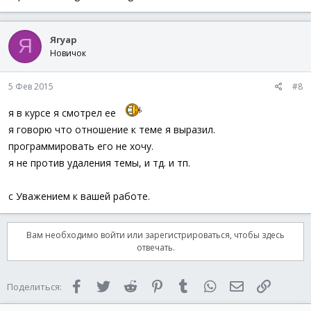
Ягуар
Я
Новичок
5 Фев 2015
#8
я в курсе я смотрел ее
я говорю что отношение к теме я выразил.
программировать его не хочу.
я не против удаления темы, и тд. и тп.
с Уважением к вашей работе.
Вам необходимо войти или зарегистрироваться, чтобы здесь
отвечать.
Facebook
Twitter
Reddit
Pinterest
Tumblr
WhatsApp
Электронная 
Ссылка
Поделиться: