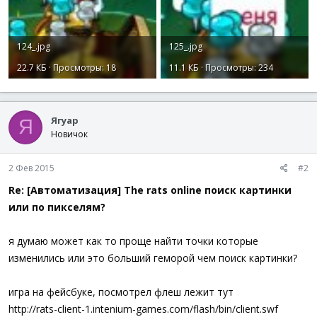
124_.jpg
125_.jpg
22.7 КБ · Просмотры: 18
11.1 КБ · Просмотры: 234
Ягуар
Я
Новичок
2 Фев 2015
#2
Re: [Автоматизация] The rats online поиск картинки
или по пикселям?
я думаю может как то проще найти точки которые
изменились или это больший геморой чем поиск картинки?
игра на фейсбуке, посмотрел флеш лежит тут
http://rats-client-1.intenium-games.com/flash/bin/client.swf