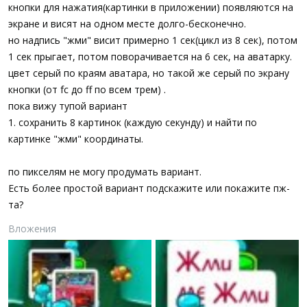
а
кнопки для нажатия(картинки в приложении) появляются на
экране и висят на одном месте долго-бесконечно.
но надпись "жми" висит примерно 1 сек(цикл из 8 сек), потом
1 сек прыгает, потом поворачивается на 6 сек, на аватарку.
цвет серый по краям аватара, но такой же серый по экрану
кнопки (от fc до ff по всем трем) .
пока вижу тупой вариант
1. сохранить 8 картинок (каждую секунду) и найти по
картинке "жми" координаты.
по пикселям не могу продумать вариант.
Есть более простой вариант подскажите или покажите пж-
та?
Вложения