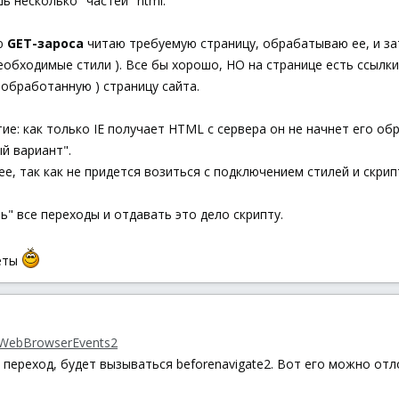
ь несколько "частей" html.
ю
GET-зароса
читаю требуемую страницу, обрабатываю ее, и з
еобходимые стили ). Все бы хорошо, НО на странице есть ссылк
 обработанную ) страницу сайта.
ие: как только IE получает HTML с сервера он не начнет его об
й вариант".
е, так как не придется возиться с подключением стилей и скрипт
ь" все переходы и отдавать это дело скрипту.
веты
WebBrowserEvents2
 переход, будет вызываться beforenavigate2. Вот его можно отло