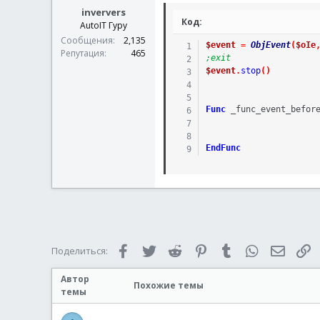
inververs
Код:
AutoIT Гуру
Сообщения
2,135
$event
=
ObjEvent
(
$oIe
Репутация
465
;exit
$event
.
stop
(
)
Func
_func_event_befor
EndFunc
Facebook
Twitter
Reddit
Pinterest
Tumblr
WhatsApp
Электр
С
Поделиться:
Автор
Похожие темы
темы