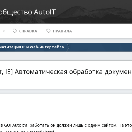
ообщество AutoIT
СПРАВКА
ПРАВИЛА
матизация IE и Web-интерфейса
, IE] Автоматическая обработка докумен
в GUI AutoIt'а, работать он должен лишь с одним сайтом. На э