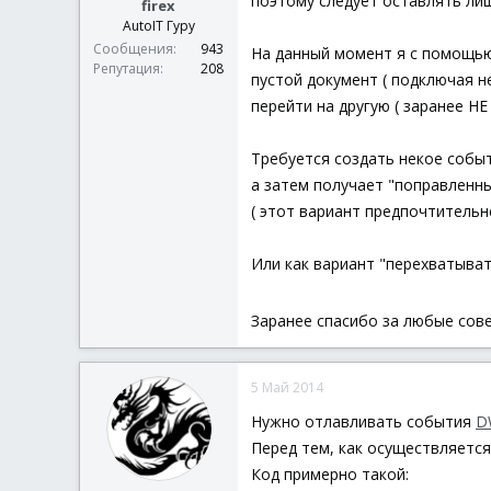
поэтому следует оставлять лиш
firex
AutoIT Гуру
Сообщения
943
На данный момент я с помощь
Репутация
208
пустой документ ( подключая н
перейти на другую ( заранее НЕ
Требуется создать некое событ
а затем получает "поправленны
( этот вариант предпочтительне
Или как вариант "перехватыват
Заранее спасибо за любые со
5 Май 2014
Нужно отлавливать события
D
Перед тем, как осуществляется
Код примерно такой: