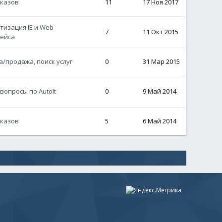
аказов
11
17 Ноя 2017
тизация IE и Web-
7
11 Окт 2015
ейса
а/продажа, поиск услуг
0
31 Мар 2015
вопросы по AutoIt
0
9 Май 2014
аказов
5
6 Май 2014