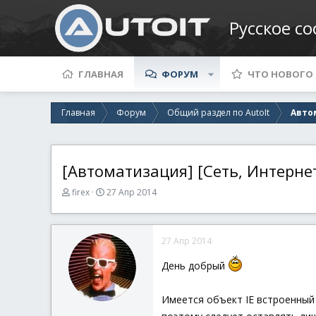
Русское с
ГЛАВНАЯ
ФОРУМ
ЧТО НОВОГО
Главная
Форум
Общий раздел по AutoIt
Авто
[Автоматизация] [Сеть, Интернет
А
Д
firex
27 Апр 2014
в
а
т
т
о
а
27 Апр 2014
р
н
т
а
День добрый
е
ч
м
а
ы
л
Имеется объект IE встроенный 
а