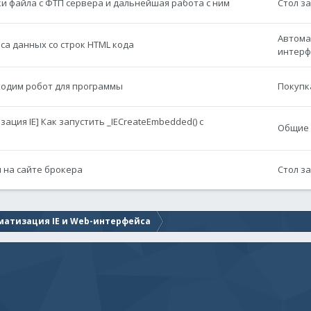
ки файла с ФТП сервера и дальнейшая работа с ним
Стол з
Автома
са данных со строк HTML кода
интерф
бходим робот для программы
Покупк
ация IE] Как запустить _IECreateEmbedded() с
Общие 
 на сайте брокера
Стол з
матизация IE и Web-интерфейса