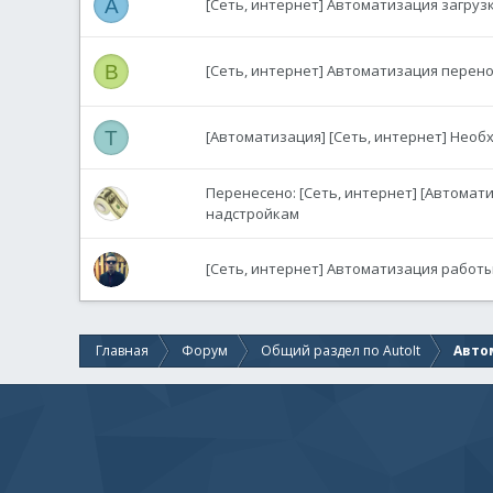
A
[Сеть, интернет] Автоматизация загруз
B
[Сеть, интернет] Автоматизация перено
T
[Автоматизация] [Сеть, интернет] Нео
Перенесено: [Сеть, интернет] [Автоматиз
надстройкам
[Сеть, интернет] Автоматизация работы
Главная
Форум
Общий раздел по AutoIt
Авто