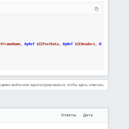
etFrameName
,
ByRef
$IEPostData
,
ByRef
$IEHeaders
,
ByRef
$IECance
димо войти или зарегистрироваться, чтобы здесь отвечать.
Ответы
Дата