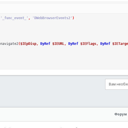
,
'_func_event_'
,
'DWebBrowserEvents2'
)
enavigate2
(
$IEpDisp
,
ByRef
$IEURL
,
ByRef
$IEFlags
,
ByRef
$IETarg
Вам необхо
онная почта
сылка
Форум