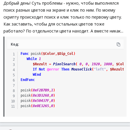
а
Добрый день! Суть проблемы - нужно, чтобы выполнялся
поиск разных цветов на экране и клик по ним. По моему
скрипту происходит поиск и клик только по первому цвету.
Как заставить, чтобы для остальных цветов тоже
работало? По отдельности цвета находит. А вместе никак...
Код:
Func
poisk
(
$Color
,
$Dip_Col
)
While
1
$Rezult
=
PixelSearch
(
0
,
0
,
1920
,
1080
,
$Color
If
Not
@error
Then
MouseClick
(
"left"
,
$Rezult
[
0
WEnd
EndFunc
poisk
(
0xF2B7B9
,
1
)
poisk
(
0x3D3268
,
0
)
poisk
(
0x50437F
,
0
)
poisk
(
0x0E3265
,
0
)