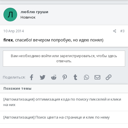
люблю груши
Л
Новичок
10 Апр 2014
#3
firex
, спасибо! вечером попробую, но идею понял)
Вам необходимо войти или зарегистрироваться, чтобы здесь
отвечать.
Facebook
Twitter
Reddit
Pinterest
Tumblr
WhatsApp
Электронная 
Ссылка
Поделиться:
Похожие темы
[Автоматизация] оптимизация кода по поиску пикселей и клики
на них
[Автоматизация] Поиск цвета на странице и клик по нему