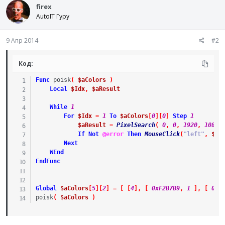
firex
AutoIT Гуру
9 Апр 2014
#2
Код:
Func
poisk
(
$aColors
)
Local
$Idx
,
$aResult
While
1
For
$Idx
=
1
To
$aColors
[
0
]
[
0
]
Step
1
$aResult
=
PixelSearch
(
0
,
0
,
1920
,
1080
,
If
Not
@error
Then
MouseClick
(
"left"
,
$aR
Next
WEnd
EndFunc
Global
$aColors
[
5
]
[
2
]
=
[
[
4
]
,
[
0xF2B7B9
,
1
]
,
[
0x3
poisk
(
$aColors
)