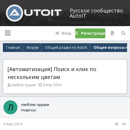
Русское сообщество
AutoIT
Вход
Регистрация
Главная
Форум
Общий раздел по AutoIt
Общие вопросы по 
[Автоматизация] Поиск и клик по
нескольким цветам
А
Д
люблю груши
9 Апр 2014
в
а
т
т
о
а
люблю груши
Л
р
н
Новичок
т
а
е
ч
м
а
9 Апр 2014
#1
ы
л