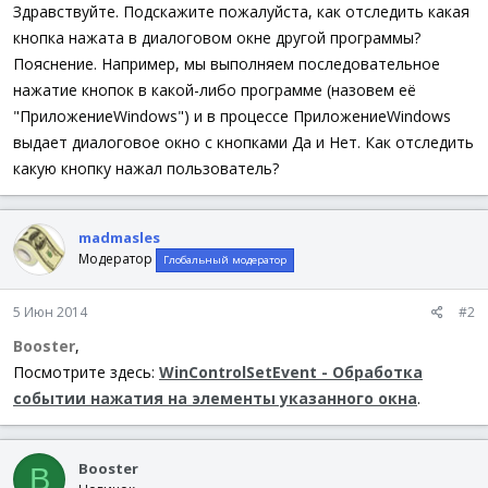
а
Здравствуйте. Подскажите пожалуйста, как отследить какая
кнопка нажата в диалоговом окне другой программы?
Пояснение. Например, мы выполняем последовательное
нажатие кнопок в какой-либо программе (назовем её
"ПриложениеWindows") и в процессе ПриложениеWindows
выдает диалоговое окно с кнопками Да и Нет. Как отследить
какую кнопку нажал пользователь?
madmasles
Модератор
Глобальный модератор
5 Июн 2014
#2
Booster
,
Посмотрите здесь:
WinControlSetEvent - Обработка
событии нажатия на элементы указанного окна
.
Booster
B