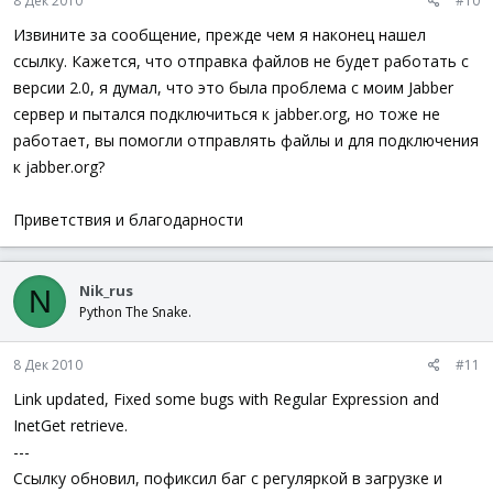
8 Дек 2010
#10
Синтаксис плагина
:
Извините за сообщение, прежде чем я наконец нашел
Код:
ссылку. Кажется, что отправка файлов не будет работать с
версии 2.0, я думал, что это была проблема с моим Jabber
_RegisterPlugin
(
"команда, на которую реагировать (
сервер и пытался подключиться к jabber.org, но тоже не
Func
_
ВашаФункция
(
$от
_
кого
,
$тело
_
сообщения
,
$sock
)
; тут весь функционал...
работает, вы помогли отправлять файлы и для подключения
EndFunc
к jabber.org?
Приветствия и благодарности
Файл:
Скачать
История версий:
Nik_rus
N
Python The Snake.
Спойлер
8 Дек 2010
#11
Автор(ы):
Nik_rus
Link updated, Fixed some bugs with Regular Expression and
InetGet retrieve.
---
Ссылку обновил, пофиксил баг с регуляркой в загрузке и