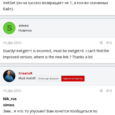
InetGet (он на success возвращает не 1, а кол-во скачанных
байт).
simeo
S
Новичок
10 Дек 2010
#12
Exactly! inetget=1 is incorrect, must be inetget>0. I can't find the
improved version, where is the new link ? Thanks a lot
CreatoR
Must AutoIt!
Команда форума
Администратор
10 Дек 2010
#13
Nik_rus
simeo
Эмм... я что то упускаю? Вам хочется пообщаться по