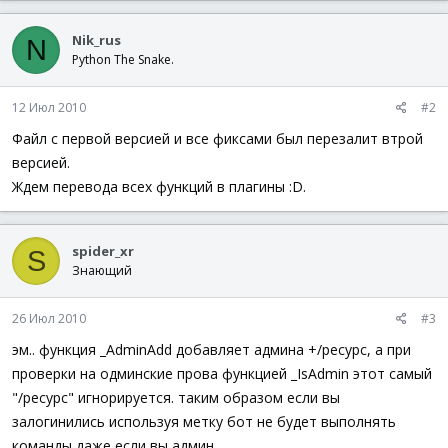
Nik_rus
N
Python The Snake.
12 Июл 2010
#2
Файл с первой версией и все фиксами был перезалит втрой
версией.
Ждем перевода всех функций в плагины :D.
spider_xr
S
Знающий
26 Июл 2010
#3
эм.. функция _AdminAdd добавляет админа +/ресурс, а при
проверки на одминские прова функцией _IsAdmin этот самый
"/ресурс" игнорируется. таким образом если вы
залогинились используя метку бот не будет выполнять
команды даже если вы админ