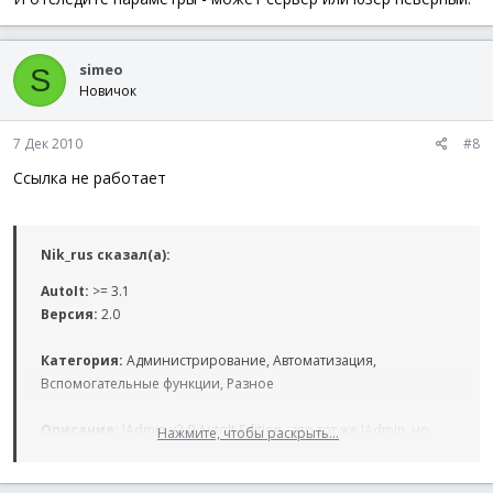
simeo
S
Новичок
7 Дек 2010
#8
Ссылка не работает
Nik_rus сказал(а):
AutoIt:
>= 3.1
Версия:
2.0
Категория:
Администрирование, Автоматизация,
Вспомогательные функции, Разное
Описание:
JAdmin v2.0 AutoIt Edition - это тот же JAdmin, но
Нажмите, чтобы раскрыть...
теперь с очень приятной фичей - плагинами.
Да-да, вы не "очитались", с плагинами. Причем плагины на