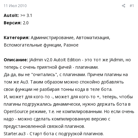
ы
л
11 Июл 2010
#1
а
AutoIt:
>= 3.1
Версия:
2.0
Категория:
Администрирование, Автоматизация,
Вспомогательные функции, Разное
Описание:
JAdmin v2.0 AutoIt Edition - это тот же JAdmin, но
теперь с очень приятной фичей - плагинами.
Да-да, вы не "очитались", с плагинами. Причем плагины на
том же Au3. Таким образом можно спокойно добавлять
свои функции не разбирая тонны кода в теле бота.
И, может для кого-то -, может для кого-то +, теперь, чтобы
плагины подгружались динамически, нужно держать бота в
OpenSource режиме, т.е. не компилированным. Но если очень
надо - можно сделать компилированную версию с
предустановленной связкой плагинов.
Starter.au3 - Старт бота с подгрузкой плагинов.