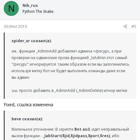
Nik_rus
N
Python The Snake.
30 Июл 2010
#5
spider_xr сказал(а):
эм.. функция _AdminAdd добавляет админа +/ресурс, а при
проверки на одминские прова функцией _IsAdmin этот самый
"/ресурс" игнорируется. таким образом если вы залогинились
используя метку бот не будет выполнять команды даже если
вы админ
з.ы. просто добавить в _AdminAdd (_AdminDelete) игнор метки
Fixed, ссылка изменена
beve сказал(а):
Маленькое уточнение: В скрипте
Bot.au3
, идет неправильный
вызов функции -
_JabStart($jid,$jidpass,$port,$res)
, ибо