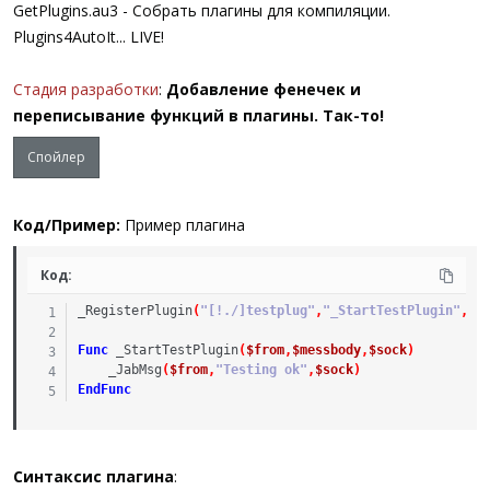
GetPlugins.au3 - Собрать плагины для компиляции.
Plugins4AutoIt... LIVE!
Стадия разработки
:
Добавление фенечек и
переписывание функций в плагины. Так-то!
Спойлер
Код/Пример:
Пример плагина
Код:
_RegisterPlugin
(
"[!./]testplug"
,
"_StartTestPlugin"
,
"T
Func
_StartTestPlugin
(
$from
,
$messbody
,
$sock
)
_JabMsg
(
$from
,
"Testing ok"
,
$sock
)
EndFunc
Синтаксис плагина
: