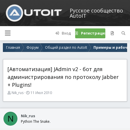
Русское сообщество
AutoIT
Вход
Регистрация
Главная
Форум
Общий раздел по AutoIt
Примеры и рабочи
[Автоматизация] JAdmin v2 - бот для
администрирования по протоколу Jabber
+ Plugins!
А
Д
Nik_rus
11 Июл 2010
в
а
т
т
о
а
р
н
Nik_rus
N
т
а
Python The Snake.
е
ч
м
а