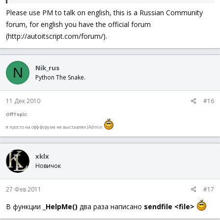
Please use PM to talk on english, this is a Russian Community
forum, for english you have the official forum
(http://autoitscript.com/forum/).
Nik_rus
N
Python The Snake.
11 Дек 2010
#16
OffTopic:
я просто на офф форуме не выставлял JAdmin
xklx
Новичок
27 Фев 2011
#17
В функции
_HelpMe()
два раза написано
sendfile <file>