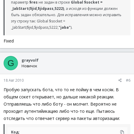
параметр
$res
не задан в строке
Global $socket =
_JabStart($jid,$jidpass,5222)
, а исходя из функции должен
быть задан обязательно. Для исправления можно исправить
эту строку так: Global $socket =
_JabStart($jid,$jidpass,5222,
"jaba"
).
Fixed
grayvolf
G
Новичок
18 Авг 2010
#6
Пробую запускать бота, что то не пойму в чем косяк. В
общем сокет открывает, но дальше никакой реакции.
Отправляешь что либо боту - он молчит. Вероятно не
проходит аутентийикацию либо что-то еще. Пытаюсь
отследить что отвечает сервер на пакеты авторизации:
Код: