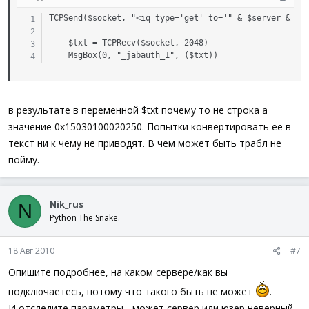
TCPSend($socket, "<iq type='get' to='" & $server & "' 
	$txt = TCPRecv($socket, 2048)

	MsgBox(0, "_jabauth_1", ($txt))
в результате в переменной $txt почему то не строка а
значение 0x15030100020250. Попытки конвертировать ее в
текст ни к чему не приводят. В чем может быть трабл не
пойму.
Nik_rus
N
Python The Snake.
18 Авг 2010
#7
Опишите подробнее, на каком сервере/как вы
подключаетесь, потому что такого быть не может
.
И отследите параметры - может сервер или юзер неверный.