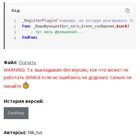
Код:
_RegisterPlugin
(
"команда, на которую реагировать (в с
Func
_
ВашаФункция
(
$от
_
кого
,
$тело
_
сообщения
,
$sock
)
; тут весь функционал...
EndFunc
Файл:
Скачать
WARNING: Т.к. выкладываю dev версию, кое-что может не
работать (WMod если не ошибаюсь не доделан). Сильно не
пинайте
.
История версий:
Спойлер
Автор(ы):
Nik_rus