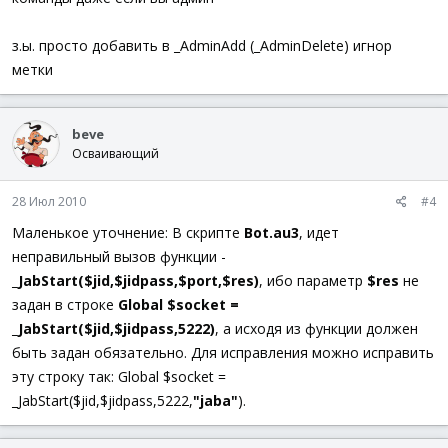
з.ы. просто добавить в _AdminAdd (_AdminDelete) игнор
метки
beve
Осваивающий
28 Июл 2010
#4
Маленькое уточнение: В скрипте
Bot.au3
, идет
неправильный вызов функции -
_JabStart($jid,$jidpass,$port,$res)
, ибо параметр
$res
не
задан в строке
Global $socket =
_JabStart($jid,$jidpass,5222)
, а исходя из функции должен
быть задан обязательно. Для исправления можно исправить
эту строку так: Global $socket =
_JabStart($jid,$jidpass,5222,
"jaba"
).