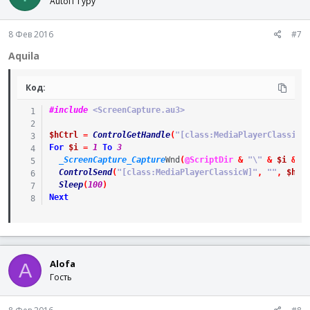
AutoIT Гуру
8 Фев 2016
#7
Aquila
Код:
#include
 <ScreenCapture.au3>
$hCtrl
=
ControlGetHandle
(
"[class:MediaPlayerClassicW
For
$i
=
1
To
3
_ScreenCapture_Capture
Wnd
(
@ScriptDir
&
"\"
&
$i
&
"
ControlSend
(
"[class:MediaPlayerClassicW]"
,
""
,
$hCt
Sleep
(
100
)
Next
Alofa
A
Гость