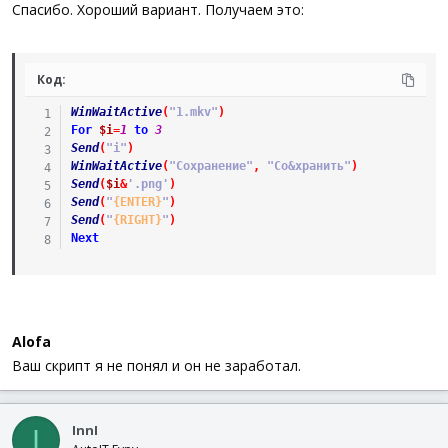
Спасибо. Хороший вариант. Получаем это:
Код:
WinWaitActive
(
"1.mkv"
)
For
$i
=
1
to
3
Send
(
"i"
)
WinWaitActive
(
"Сохранение"
,
"Со&хранить"
)
Send
(
$i
&
'.png'
)
Send
(
"
{ENTER}
"
)
Send
(
"
{RIGHT}
"
)
Next
Alofa
Ваш скрипт я не понял и он не заработал.
InnI
I