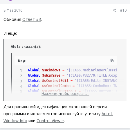
8 Фев 2016
#10
Обновил
Ответ #3
.
И еще:
Alofa сказал(а):
Код:
Global
$sWindows
=
'[CLASS:MediaPlayerClassicW]'
Global
$sWinSave
=
'[CLASS:#32770;TITLE:Сохран]'
Global
$sControlEdit
=
'[CLASS:Edit; INSTANCE:1]'
Global
$sControlCombo
=
'[CLASS:ComboBox; INSTANCE
Global
$sControlButton_1
=
'[CLASS:Button; ID:1]'
Нажмите, чтобы раскрыть...
Global
$sControlButton_2
=
'[CLASS:Button; ID:2]'
; ...
Для правильной идентификации окон вашей версии
программы и их элементов используйте утилиту
AutoIt
Window Info
или
Control Viewer
.