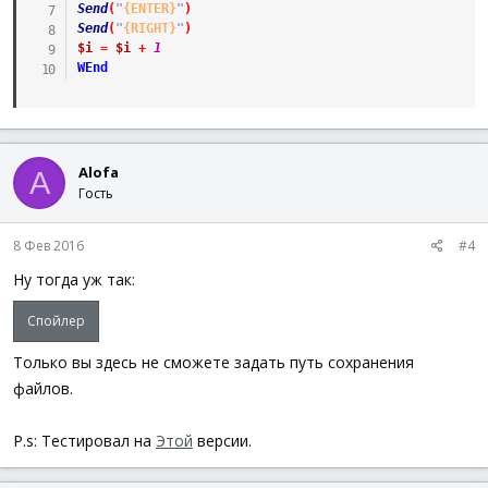
Send
(
"
{ENTER}
"
)
Send
(
"
{RIGHT}
"
)
$i
=
$i
+
1
WEnd
Alofa
A
Гость
8 Фев 2016
#4
Ну тогда уж так:
Спойлер
Только вы здесь не сможете задать путь сохранения
файлов.
P.s: Тестировал на
Этой
версии.