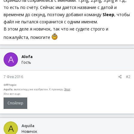
скриншоты сохранялись с именами: 1.png, 2.png, 3.png и т.д.,
то есть по счёту. Сейчас им даётся название с датой и
временем до секунд, поэтому добавил команду
Sleep
, чтобы
файл не пытался сохранится с одним именем.
В этом деле я новичок, так что не судите строго и
пожалуйста, помогите
Alofa
A
Гость
7 Фев 2016
#2
OffTopic:
Aquila
, велосипед уже изобретен. К примеру,
Этот
.
Или вот еще:
Спойлер
Aquila
A
Новичок