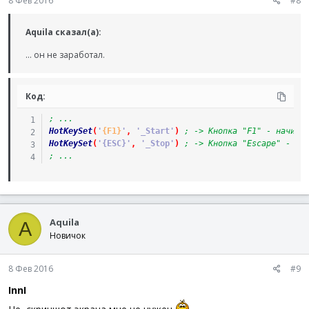
8 Фев 2016
#8
Aquila сказал(а):
... он не заработал.
Код:
; ...
HotKeySet
(
'
{F1}
'
,
'_Start'
)
; -> Кнопка "F1" - начина
HotKeySet
(
'{ESC}'
,
'_Stop'
)
; -> Кнопка "Escape" - пр
; ...
Aquila
A
Новичок
8 Фев 2016
#9
InnI