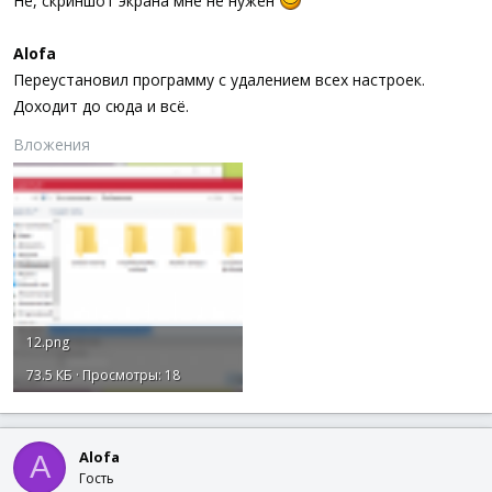
Не, скриншот экрана мне не нужен
Alofa
Переустановил программу с удалением всех настроек.
Доходит до сюда и всё.
Вложения
12.png
73.5 КБ · Просмотры: 18
Alofa
A
Гость