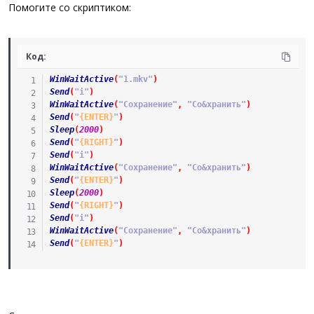
а
Помогите со скриптиком:
Код:
WinWaitActive
(
"1.mkv"
)
Send
(
"i"
)
WinWaitActive
(
"Сохранение"
,
"Со&хранить"
)
Send
(
"
{ENTER}
"
)
Sleep
(
2000
)
Send
(
"
{RIGHT}
"
)
Send
(
"i"
)
WinWaitActive
(
"Сохранение"
,
"Со&хранить"
)
Send
(
"
{ENTER}
"
)
Sleep
(
2000
)
Send
(
"
{RIGHT}
"
)
Send
(
"i"
)
WinWaitActive
(
"Сохранение"
,
"Со&хранить"
)
Send
(
"
{ENTER}
"
)