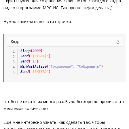
Скрипт нужен для сохранения скриншотов с каждого кадра
видео в программе MPC-HC. Так проще гифки делать ;)
Нужно зациклить вот эти строчки:
Код:
Sleep
(
2000
)
Send
(
"
{RIGHT}
"
)
Send
(
"i"
)
WinWaitActive
(
"Сохранение"
,
"Со&хранить"
)
Send
(
"
{ENTER}
"
)
чтобы не писать их много раз. Было бы хорошо прописывать
желаемое количество.
Ещё мне интересно узнать, как сделать так, чтобы