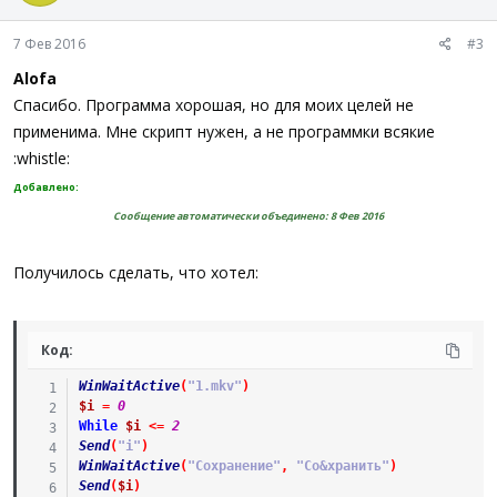
7 Фев 2016
#3
Alofa
Спасибо. Программа хорошая, но для моих целей не
применима. Мне скрипт нужен, а не программки всякие
:whistle:
Добавлено:
Сообщение автоматически объединено:
8 Фев 2016
Получилось сделать, что хотел:
Код:
WinWaitActive
(
"1.mkv"
)
$i
=
0
While
$i
<=
2
Send
(
"i"
)
WinWaitActive
(
"Сохранение"
,
"Со&хранить"
)
Send
(
$i
)