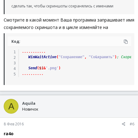
сделать так, чтобы скриншоты сохранялись с именами
Смотрите в какой момент Ваша программа запрашивает имя
сохраняемого скриншота и в цикле изменяйте на
Код:
.
.
.
.
.
.
.
.
.
.
.
WinWaitActive
(
"Сохранение"
,
"Со&хранить"
)
; Скорее 
Send
(
$i
&
'.png'
)
.
.
.
.
.
.
.
.
.
.
Aquila
A
Новичок
8 Фев 2016
#6
ra4o