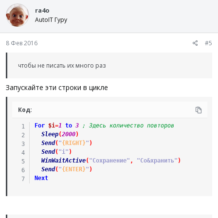
ra4o
AutoIT Гуру
8 Фев 2016
#5
чтобы не писать их много раз
Запускайте эти строки в цикле
Код:
For
$i
=
1
to
3
; Здесь количество повторов
Sleep
(
2000
)
Send
(
"
{RIGHT}
"
)
Send
(
"i"
)
WinWaitActive
(
"Сохранение"
,
"Со&хранить"
)
Send
(
"
{ENTER}
"
)
Next