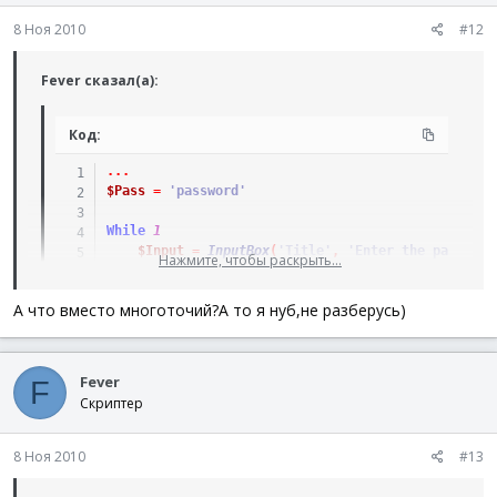
8 Ноя 2010
#12
Fever сказал(а):
Код:
.
.
.
$Pass
=
'password'
While
1
$Input
=
InputBox
(
'Title'
,
'Enter the password
Нажмите, чтобы раскрыть...
If
$Pass
<>
$Input
Then
MsgBox
(
16
,
'Error'
,
'Wrong password!'
)
А что вместо многоточий?А то я нуб,не разберусь)
Else
ExitLoop
EndIf
WEnd
Fever
F
Скриптер
MsgBox
(
0
,
'Title'
,
'Continue...'
)
.
.
.
8 Ноя 2010
#13