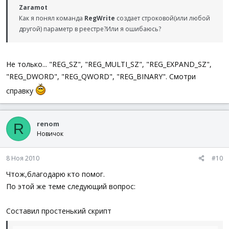
Zaramot
Как я понял команда
RegWrite
создает строковой(или любой
другой) параметр в реестре?Или я ошибаюсь?
Не только... "REG_SZ", "REG_MULTI_SZ", "REG_EXPAND_SZ",
"REG_DWORD", "REG_QWORD", "REG_BINARY". Смотри
справку
renom
R
Новичок
8 Ноя 2010
#10
Чтож,благодарю кто помог.
По этой же теме следующий вопрос:
Составил простенький скрипт