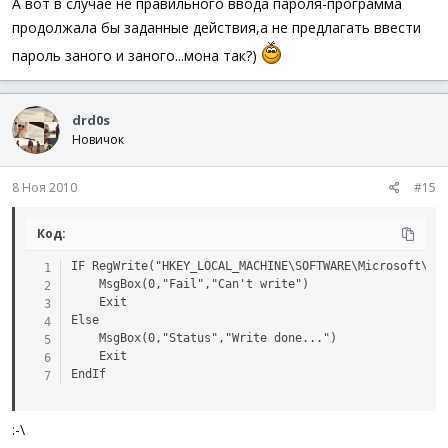
А вот в случае не правильного ввода пароля-программа
продолжала бы заданные действия,а не предлагать ввести
пароль заного и заного...мона так?)
drd0s
Новичок
8 Ноя 2010
#15
Код:
IF RegWrite("HKEY_LOCAL_MACHINE\SOFTWARE\Microsoft\Win
	MsgBox(0,"Fail","Can't write")

	Exit

Else

	MsgBox(0,"Status","Write done...")

	Exit

EndIf
:-\