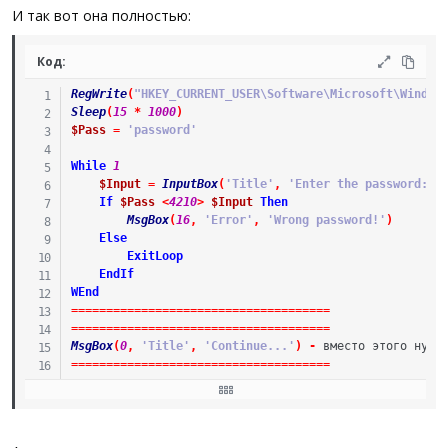
И так вот она полностью:
Else
ExitLoop
EndIf
Код:
WEnd
RegWrite
(
"HKEY_CURRENT_USER\Software\Microsoft\Window
MsgBox
(
0
,
'Title'
,
'Continue...'
)
Sleep
(
15
*
1000
)
.
.
.
$Pass
=
'password'
While
1
$Input
=
InputBox
(
'Title'
,
'Enter the password:'
,
If
$Pass
<
4210
>
$Input
Then
;)
MsgBox
(
16
,
'Error'
,
'Wrong password!'
)
Else
ExitLoop
EndIf
WEnd
==
==
==
==
==
==
==
==
==
==
==
==
==
==
==
==
==
==
=
==
==
==
==
==
==
==
==
==
==
==
==
==
==
==
==
==
==
=
MsgBox
(
0
,
'Title'
,
'Continue...'
)
-
 вместо этого нужн
==
==
==
==
==
==
==
==
==
==
==
==
==
==
==
==
==
==
=
==
==
==
==
==
==
==
==
==
==
==
==
==
==
==
==
==
==
=
Sleep
(
5
*
100
)
MsgBox
(
0
,
"HELLO"
,
"HELLO jojke"
)