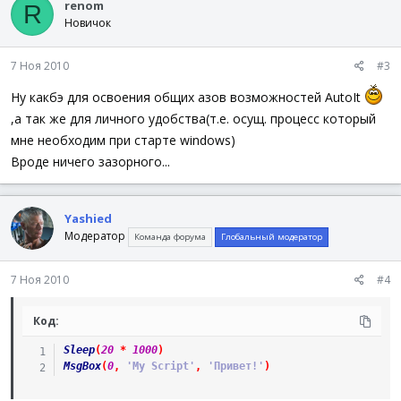
renom
R
Новичок
7 Ноя 2010
#3
Ну какбэ для освоения общих азов возможностей AutoIt
,а так же для личного удобства(т.е. осущ. процесс который
мне необходим при старте windows)
Вроде ничего зазорного...
Yashied
Модератор
Команда форума
Глобальный модератор
7 Ноя 2010
#4
Код:
Sleep
(
20
*
1000
)
MsgBox
(
0
,
'My Script'
,
'Привет!'
)