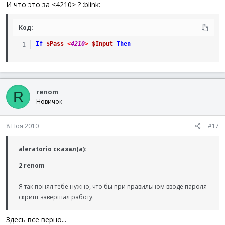
И что это за <4210> ? :blink:
Код:
If
$Pass
<
4210
>
$Input
Then
renom
R
Новичок
8 Ноя 2010
#17
aleratorio сказал(а):
2 renom
Я так понял тебе нужно, что бы при правильном вводе пароля
скрипт завершал работу.
Здесь все верно...