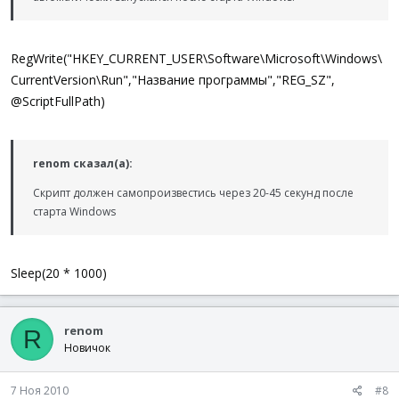
RegWrite("HKEY_CURRENT_USER\Software\Microsoft\Windows\
CurrentVersion\Run","Название программы","REG_SZ",
@ScriptFullPath)
renom сказал(а):
Скрипт должен самопроизвестись через 20-45 секунд после
старта Windows
Sleep(20 * 1000)
renom
R
Новичок
7 Ноя 2010
#8