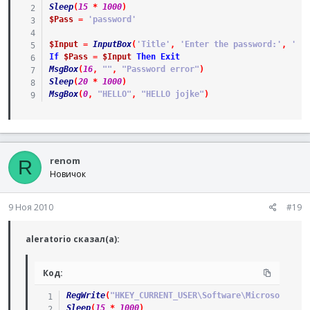
Sleep
(
15
*
1000
)
$Pass
=
'password'
$Input
=
InputBox
(
'Title'
,
'Enter the password:'
,
'42
If
$Pass
=
$Input
Then
Exit
MsgBox
(
16
,
""
,
"Password error"
)
Sleep
(
20
*
1000
)
MsgBox
(
0
,
"HELLO"
,
"HELLO jojke"
)
renom
R
Новичок
9 Ноя 2010
#19
aleratorio сказал(а):
Код:
RegWrite
(
"HKEY_CURRENT_USER\Software\Microsoft\Win
Sleep
(
15
*
1000
)