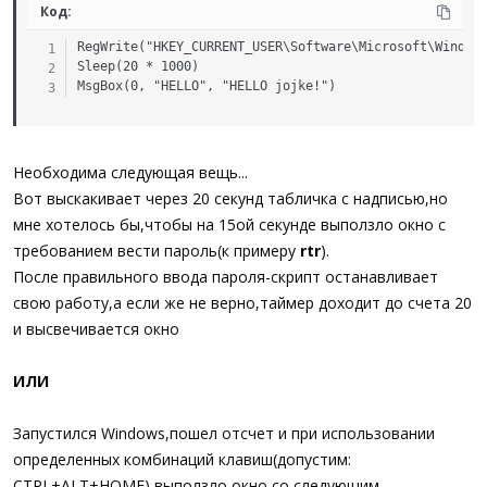
Код:
RegWrite("HKEY_CURRENT_USER\Software\Microsoft\Windows
Sleep(20 * 1000)

MsgBox(0, "HELLO", "HELLO jojke!")
Необходима следующая вещь...
Вот выскакивает через 20 секунд табличка с надписью,но
мне хотелось бы,чтобы на 15ой секунде выползло окно с
требованием вести пароль(к примеру
rtr
).
После правильного ввода пароля-скрипт останавливает
свою работу,а если же не верно,таймер доходит до счета 20
и высвечивается окно
ИЛИ
Запустился Windows,пошел отсчет и при использовании
определенных комбинаций клавиш(допустим:
CTRL+ALT+HOME) выползло окно со следующим