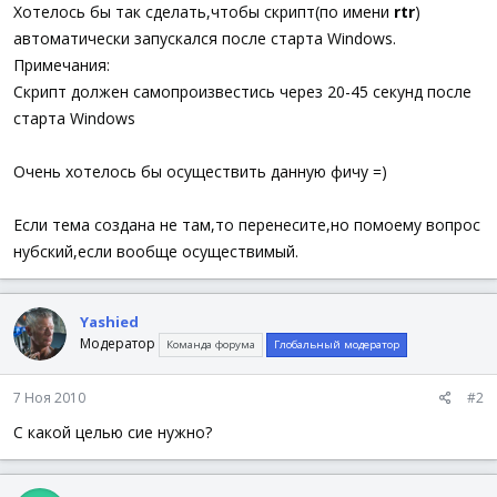
а
Хотелось бы так сделать,чтобы скрипт(по имени
rtr
)
автоматически запускался после старта Windows.
Примечания:
Скрипт должен самопроизвестись через 20-45 секунд после
старта Windows
Очень хотелось бы осуществить данную фичу =)
Если тема создана не там,то перенесите,но помоему вопрос
нубский,если вообще осуществимый.
Yashied
Модератор
Команда форума
Глобальный модератор
7 Ноя 2010
#2
С какой целью сие нужно?