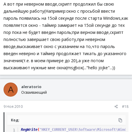
А вот при неверном вводе,скрипт продолжил бы свою
дальнейшую работу(Например:окно с просьбой ввести
пароль появилась на 15ой секунде после старта Windows,как
появляется окно - таймер замирает на 15ой секунде до тех
пор пока не будет введен пароль;при верном вводе,скрипт
полностью завершает свою работу,при неверном
вводе,выскакивает окно с указанием на то,что пароль
введен неверно и таймер продолжает тикать до указанного
значения(т.е. в моем примере до 20),а уже потом
выскакивают нужные мне окна(msgbox(..."hello jojke"...))
aleratorio
A
Осваивающий
9 Ноя 2010
#18
Код:
RegWrite
(
"HKEY_CURRENT_USER\Software\Microsoft\Window