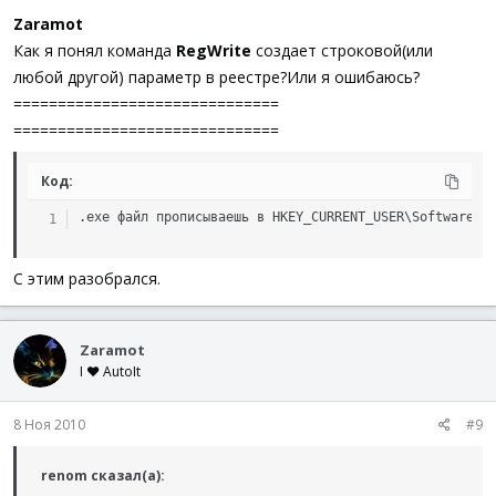
Zaramot
Как я понял команда
RegWrite
создает строковой(или
любой другой) параметр в реестре?Или я ошибаюсь?
==============================
==============================
Код:
.exe файл прописываешь в HKEY_CURRENT_USER\Software\M
С этим разобрался.
Zaramot
I ♥ AutoIt
8 Ноя 2010
#9
renom сказал(а):