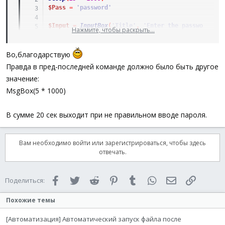
$Pass
=
'password'
$Input
=
InputBox
(
'Title'
,
'Enter the password:'
,
Нажмите, чтобы раскрыть...
If
$Pass
=
$Input
Then
Exit
MsgBox
(
16
,
""
,
"Password error"
)
Sleep
(
20
*
1000
)
Во,благодарствую
MsgBox
(
0
,
"HELLO"
,
"HELLO jojke"
)
Правда в пред-последней команде должно было быть другое
значение:
MsgBox(5 * 1000)
В сумме 20 сек выходит при не правильном вводе пароля.
Вам необходимо войти или зарегистрироваться, чтобы здесь
отвечать.
Facebook
Twitter
Reddit
Pinterest
Tumblr
WhatsApp
Электронная 
Ссылка
Поделиться:
Похожие темы
[Автоматизация] Автоматический запуск файла после