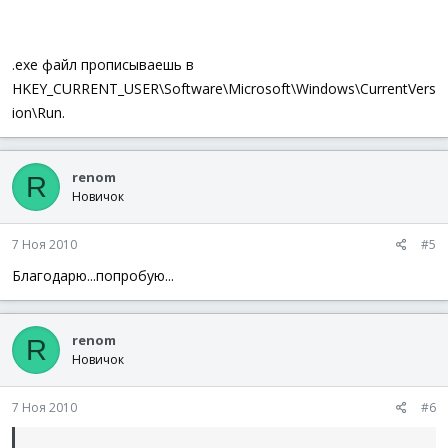
.exe файл прописываешь в
HKEY_CURRENT_USER\Software\Microsoft\Windows\CurrentVers
ion\Run.
renom
R
Новичок
7 Ноя 2010
#5
Благодарю...попробую...
renom
R
Новичок
7 Ноя 2010
#6