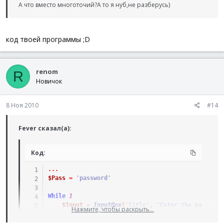
А что вместо многоточий?А то я нуб,не разберусь)
;)
код твоей программы ;D
renom
R
Новичок
8 Ноя 2010
#14
Fever сказал(а):
Код:
.
.
.
$Pass
=
'password'
While
1
$Input
=
InputBox
(
'Title'
,
'Enter the password
Нажмите, чтобы раскрыть...
If
$Pass
<>
$Input
Then
MsgBox
(
16
,
'Error'
,
'Wrong password!'
)