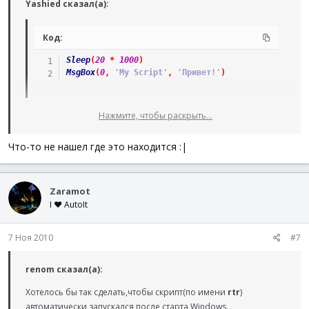
Yashied сказал(а):
Код:
Sleep
(
20
*
1000
)
MsgBox
(
0
,
'My Script'
,
'Привет!'
)
Нажмите, чтобы раскрыть...
.exe файл прописываешь в
Что-то не нашел где это находится :|
HKEY_CURRENT_USER\Software\Microsoft\Windows\Curren
tVersion\Run.
Zaramot
I ♥ AutoIt
7 Ноя 2010
#7
renom сказал(а):
Хотелось бы так сделать,чтобы скрипт(по имени
rtr
)
автоматически запускался после старта Windows.