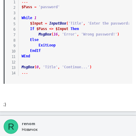
.
.
.
$Pass
=
'password'
While
1
$Input
=
InputBox
(
'Title'
,
'Enter the password:'
,
If
$Pass
<>
$Input
Then
MsgBox
(
16
,
'Error'
,
'Wrong password!'
)
Else
ExitLoop
EndIf
WEnd
MsgBox
(
0
,
'Title'
,
'Continue...'
)
.
.
.
;)
renom
R
Новичок