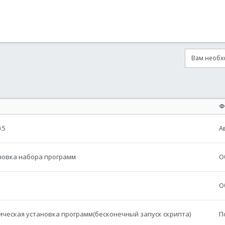
Вам необхо
онная почта
сылка
Ф
.5
А
новка набора программ
О
О
ическая установка программ(бесконечный запуск скрипта)
П