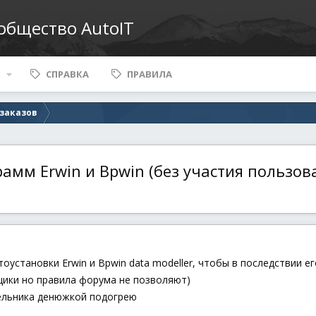
ообщество AutoIT
СПРАВКА
ПРАВИЛА
 заказов
амм Erwin и Bpwin (без участия пользов
оустановки Erwin и Bpwin data modeller, чтобы в последствии 
щики но правила форума не позволяют)
дельника денюжкой подогрею