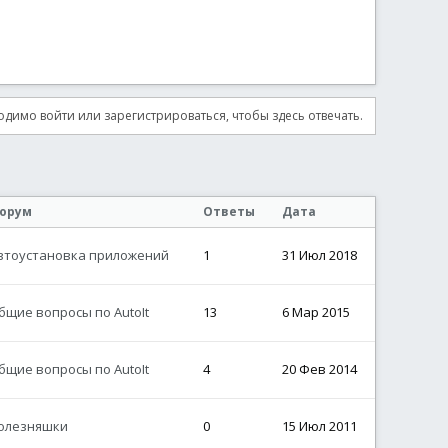
димо войти или зарегистрироваться, чтобы здесь отвечать.
орум
Ответы
Дата
втоустановка приложений
1
31 Июл 2018
бщие вопросы по AutoIt
13
6 Мар 2015
бщие вопросы по AutoIt
4
20 Фев 2014
олезняшки
0
15 Июл 2011