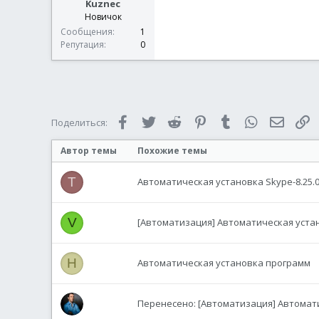
Kuznec
Новичок
Сообщения
1
Репутация
0
Facebook
Twitter
Reddit
Pinterest
Tumblr
WhatsApp
Электр
С
Поделиться:
Автор темы
Похожие темы
T
Автоматическая установка Skype-8.25.0
V
[Автоматизация] Автоматическая уста
H
Автоматическая установка программ
Перенесено: [Автоматизация] Автомат