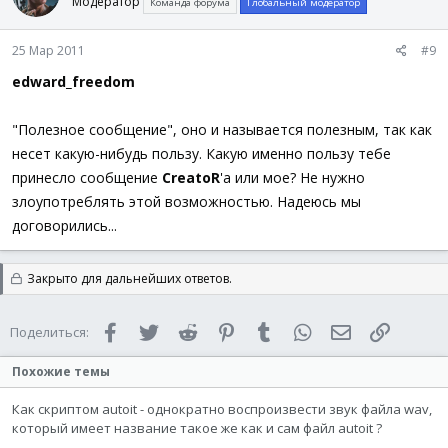
Модератор
Команда форума
Глобальный модератор
25 Мар 2011
#9
edward_freedom
"Полезное сообщение", оно и называется полезным, так как
несет какую-нибудь пользу. Какую именно пользу тебе
принесло сообщение
CreatoR
'а или мое? Не нужно
злоупотреблять этой возможностью. Надеюсь мы
договорились...
Закрыто для дальнейших ответов.
Facebook
Twitter
Reddit
Pinterest
Tumblr
WhatsApp
Электронная 
Ссылка
Поделиться:
Похожие темы
Как скриптом autoit - однократно воспроизвести звук файла wav,
который имеет название такое же как и сам файл autoit ?