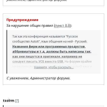
Предупреждение
За нарушение общих правил (
пункт В.8
):
Так как эта конференция называется "Русское
сообщество AutoIt", язык общения на ней - Русский.
Названия фирм или программных продуктов,
аббревиатуры и т.д. должны быть написаны так,
как они пишутся в оригинале, например не
следует писать УСБ вместо USB.
На форуме крайне
не рекомендуется намеренно искажать русский язык и
Нажмите, чтобы раскрыть...
использовать "сетевой жаргон" на подобии "Аффтар
выпей йадау!".
С уважением, Администратор форума.
tsolrm
[?]