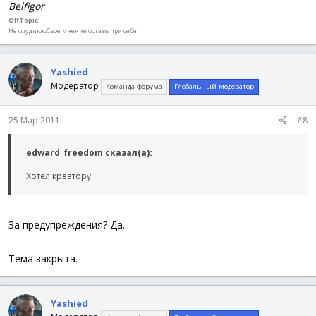
Belfigor
OffTopic:
Не флудиююСвое мнение оставь при себе
Yashied
Модератор
Команда форума
Глобальный модератор
25 Мар 2011
#8
edward_freedom сказал(а):
Хотел креатору.
За предупреждения? Да...
Тема закрыта.
Yashied