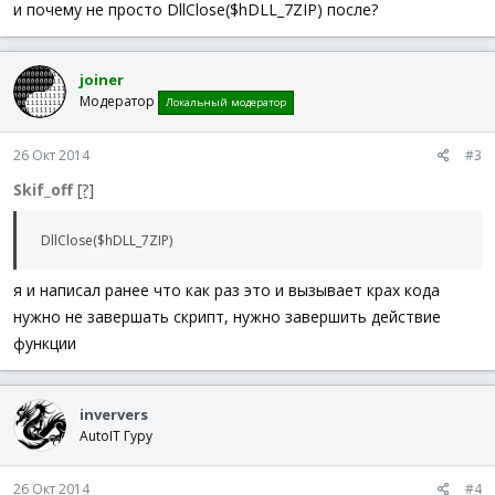
и почему не просто DllClose($hDLL_7ZIP) после?
joiner
Модератор
Локальный модератор
26 Окт 2014
#3
Skif_off
[?]
DllClose($hDLL_7ZIP)
я и написал ранее что как раз это и вызывает крах кода
нужно не завершать скрипт, нужно завершить действие
функции
inververs
AutoIT Гуру
26 Окт 2014
#4