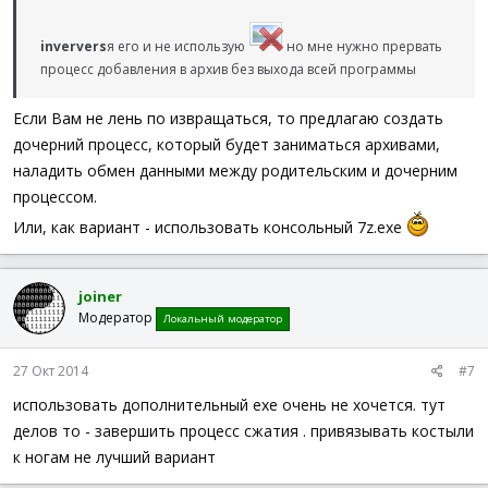
inververs
я его и не использую
но мне нужно прервать
процесс добавления в архив без выхода всей программы
Если Вам не лень по извращаться, то предлагаю создать
дочерний процесс, который будет заниматься архивами,
наладить обмен данными между родительским и дочерним
процессом.
Или, как вариант - использовать консольный 7z.exe
joiner
Модератор
Локальный модератор
27 Окт 2014
#7
использовать дополнительный exe очень не хочется. тут
делов то - завершить процесс сжатия . привязывать костыли
к ногам не лучший вариант