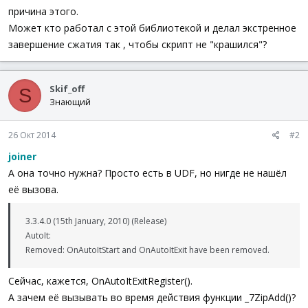
причина этого.
Может кто работал с этой библиотекой и делал экстренное
завершение сжатия так , чтобы скрипт не "крашился"?
Skif_off
S
Знающий
26 Окт 2014
#2
joiner
А она точно нужна? Просто есть в UDF, но нигде не нашёл
её вызова.
3.3.4.0 (15th January, 2010) (Release)
AutoIt:
Removed: OnAutoItStart and OnAutoItExit have been removed.
Сейчас, кажется, OnAutoItExitRegister().
А зачем её вызывать во время действия функции _7ZipAdd()?