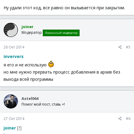
Ну удали этот код, все равно он вызывается при закрытии.
joiner
Модератор
Локальный модератор
26 Окт 2014
#5
inververs
я его и не использую
но мне нужно прервать процесс добавления в архив без
выхода всей программы
Astel064
Помог мой пост, ставь +!
27 Окт 2014
#6
joiner
[?]