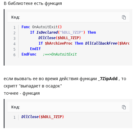
а
В библиотеке есть функция
Код:
Func
OnAutoitExit
(
)
If
IsDeclared
(
"hDLL_7ZIP"
)
Then
DllClose
(
$hDLL_7ZIP
)
If
$hArchiveProc
Then
DllCallbackFree
(
$hArchi
EndIf
EndFunc
;==>OnAutoitExit
если вызвать ее во время действия функции
_7ZipAdd
, то
скрипт "выпадает в осадок"
точнее - функция
Код:
DllClose
(
$hDLL_7ZIP
)