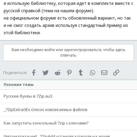
я использую библиотеку, которая идет в комплекте вместе с
русской справкой (тема на нашем форуме).
на официальном форуме есть обновленный вариант, но так
и не смог создать архив используя стандартный пример из
этой библиотеки.
Вам необходимо войти или зарегистрироваться, чтобы здесь
отвечать.
Facebook
Twitter
Reddit
Pinterest
Tumblr
WhatsApp
Электронная 
Ссылка
Поделиться:
Похожие темы
Русские буквы в 7Zip.au3
_7ZipExtractEx список извлекаемых файлов
Как запустить консольный 7zip с ключами?
[Автоматизация] _7ZipAdd установка пароля на архив