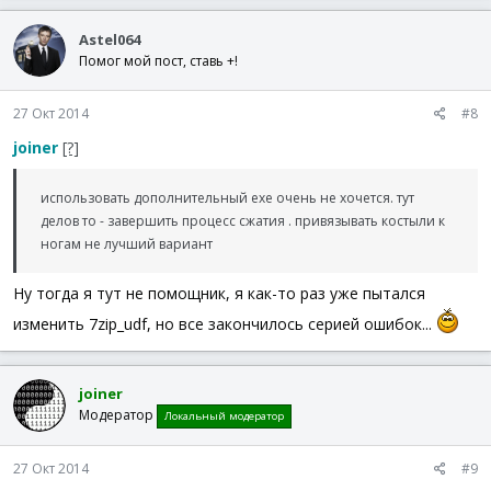
Astel064
Помог мой пост, ставь +!
27 Окт 2014
#8
joiner
[?]
использовать дополнительный exe очень не хочется. тут
делов то - завершить процесс сжатия . привязывать костыли к
ногам не лучший вариант
Ну тогда я тут не помощник, я как-то раз уже пытался
изменить 7zip_udf, но все закончилось серией ошибок...
joiner
Модератор
Локальный модератор
27 Окт 2014
#9