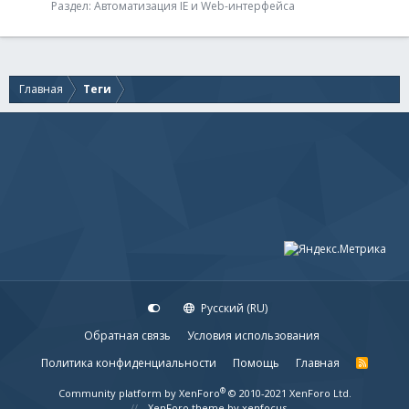
Раздел:
Автоматизация IE и Web-интерфейса
Главная
Теги
Русский (RU)
Обратная связь
Условия использования
Политика конфиденциальности
Помощь
Главная
R
S
S
®
Community platform by XenForo
© 2010-2021 XenForo Ltd.
XenForo theme
by xenfocus