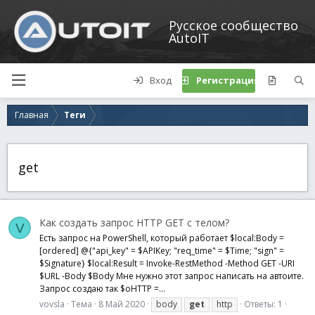
Русское сообщество
AutoIT
Вход
Регистрация
Главная
Теги
get
Как создать запрос HTTP GET с телом?
V
Есть запрос на PowerShell, который работает $local:Body =
[ordered] @{"api_key" = $APIKey; "req_time" = $Time; "sign" =
$Signature} $local:Result = Invoke-RestMethod -Method GET -URI
$URL -Body $Body Мне нужно этот запрос написать на автоите.
Запрос создаю так $oHTTP =...
vovsla
Тема
8 Май 2020
body
get
http
Ответы: 1