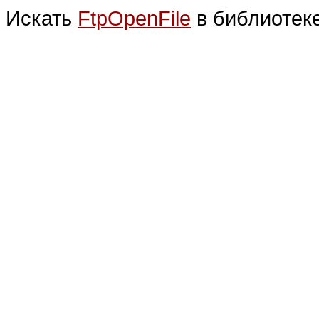
Искать
FtpOpenFile
в библиоте