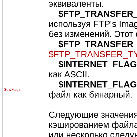
эквиваленты.
$FTP_TRANSFER
используя FTP's Imag
без изменений. Этот
$FTP_TRANSFER
$FTP_TRANSFER_T
$INTERNET_FLAG
как ASCII.
$INTERNET_FLA
$dwFlags
файл как бинарный.
Следующие значения
кэшированием файла
или несколько следу