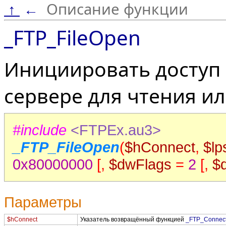
Описание функции
↑
←
_FTP_FileOpen
Инициировать доступ 
сервере для чтения ил
#include
<FTPEx.au3>
_FTP_FileOpen
(
$hConnect
,
$lp
0x80000000
[,
$dwFlags
=
2
[,
$
Параметры
$hConnect
Указатель возвращённый функцией
_FTP_Connec