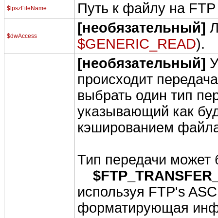
Путь к файлу на FTP
$lpszFileName
[необязательный]
Л
$dwAccess
$GENERIC_READ
).
[необязательный]
У
происходит передача
выбрать один тип пе
указывающий как буд
кэшированием файла
Тип передачи может 
$FTP_TRANSFER_
используя FTP's ASCI
форматирующая инфо