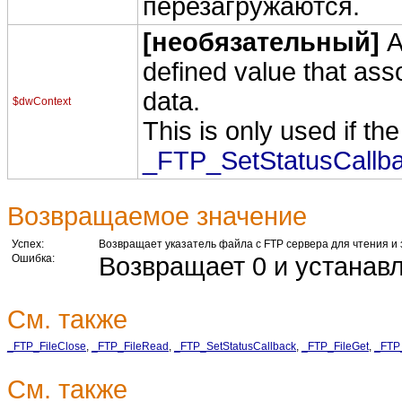
перезагружаются.
[необязательный]
A 
defined value that ass
data.
$dwContext
This is only used if th
_FTP_SetStatusCallb
Возвращаемое значение
Успех:
Возвращает указатель файла с FTP сервера для чтения и
Ошибка:
Возвращает 0 и устанав
См. также
_FTP_FileClose
,
_FTP_FileRead
,
_FTP_SetStatusCallback
,
_FTP_FileGet
,
_FTP_
См. также