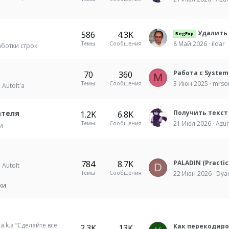
Удалить число 
586
4.3K
RegExp
8 Май 2026
ildar
Темы
Сообщения
ботки строк
70
360
M
3 Июн 2025
mrso
Темы
Сообщения
AutoIt'а
ателя
1.2K
6.8K
21 Июл 2026
Azu
Темы
Сообщения
и
784
8.7K
AutoIt
D
Темы
Сообщения
22 Июн 2026
Dya
ки
.k.a “Сделайте всё
2.3K
13K