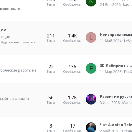
K
24 Янв 2026
kaslit
Темы
Сообщения
фессиональная
ции
211
1.4K
L
ункции
11 Май 2024
LeSh
Темы
Сообщения
 будут перенаправляться
22
136
F
ворческие работы на
11 Мар 2026
Flat
Темы
Сообщения
Развитие русск
56
1.7K
дизайнер форм, и
3 Июл 2026
Mark
Темы
Сообщения
Чат AutoIt в Tel
8
17
2 Май 2020
Creat
Темы
Сообщения