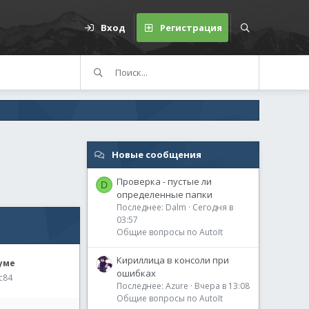
Вход
Регистрация
Новые сообщения
Проверка - пустые ли
D
определенные папки
Последнее: Dalm
Сегодня в
03:57
Общие вопросы по AutoIt
Кириллица в консоли при
уме
ошибках
c84
Последнее: Azure
Вчера в 13:08
Общие вопросы по AutoIt