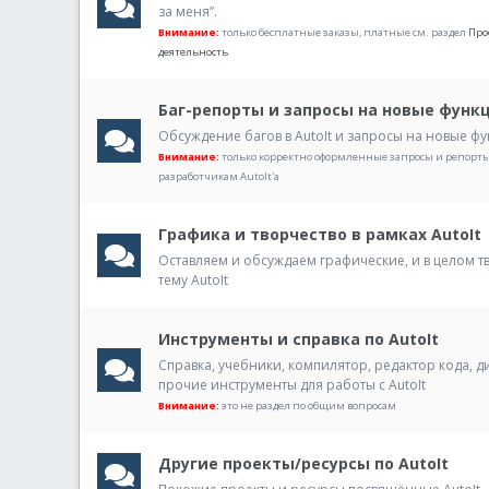
за меня”.
Внимание:
только бесплатные заказы, платные см. раздел
Про
деятельность
Баг-репорты и запросы на новые функ
Обсуждение багов в AutoIt и запросы на новые ф
Внимание:
только корректно оформленные запросы и репорты
разработчикам AutoIt'а
Графика и творчество в рамках AutoIt
Оставляем и обсуждаем графические, и в целом т
тему AutoIt
Инструменты и справка по AutoIt
Справка, учебники, компилятор, редактор кода, 
прочие инструменты для работы с AutoIt
Внимание:
это не раздел по общим вопросам
Другие проекты/ресурсы по AutoIt