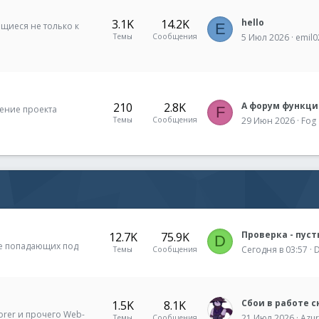
3.1K
14.2K
hello
щиеся не только к
E
Темы
Сообщения
5 Июл 2026
emil0
210
2.8K
ение проекта
F
Темы
Сообщения
29 Июн 2026
Fog
12.7K
75.9K
D
не попадающих под
Сегодня в 03:57
Темы
Сообщения
Сбои в работе с
1.5K
8.1K
orer и прочего Web-
21 Июл 2026
Azu
Темы
Сообщения