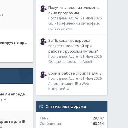
Получить текст из элемента
окна программы
21
Последнее: Azure
21 Июл 2026
GUI - Графический интерфейс
пользователя
SciTE: какая кодировка
А форум функционирует в принципе?
является желаемой при
работе с русскими путями?!
Последнее: Azure
21 Июл 2026
Общие вопросы по AutoIt
Сбои в работе скрипта для IE
Последнее: Azure
21 Июл 2026
Автоматизация IE и Web-
интерфейса
Проверка - пустые ли определенные папки
Dalm
Статистика форума
Темы
29,147
крипта для IE
Сообщения
160,254
re