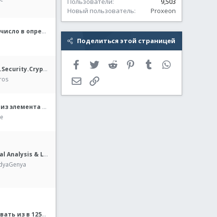
Пользователи
9,503
Новый пользователь
Proxeon
в определенном месте
Поделиться этой страницей
Facebook
Twitter
Reddit
Pinterest
Tumblr
WhatsApp
Работа с System.Security.Cryptography.X509Certificates
ros
Электронная почта
Ссылка
Получить текст из элемента окна программы
re
PALADIN (Practical Analysis & Logging: Advanced Disk Info Navigator)
dyaGenya
Как перекодировать из в 1251 в 866?