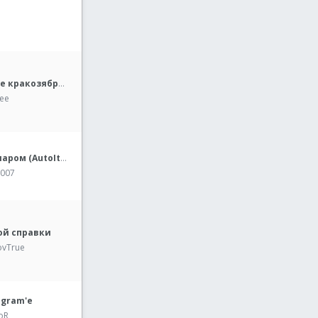
Неисправляемые кракозябры в редакторе
ee
3D Лабиринт с шаром (AutoIt3 + C)
X007
ой справки
ovTrue
egram'е
oR