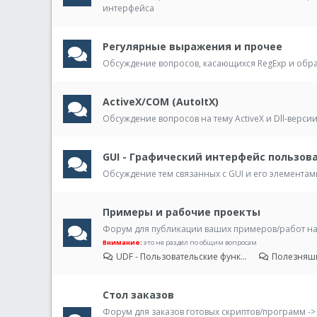
интерфейса
Регулярные выражения и прочее
Обсуждение вопросов, касающихся RegExp и обра
ActiveX/COM (AutoItX)
Обсуждение вопросов на тему ActiveX и Dll-версии 
GUI - Графический интерфейс пользов
Обсуждение тем связанных с GUI и его элементам
Примеры и рабочие проекты
Форум для публикации ваших примеров/работ на 
Внимание:
это не раздел по общим вопросам
UDF - Пользовательские функции
Полезняш
Стол заказов
Форум для заказов готовых скриптов/программ -> a