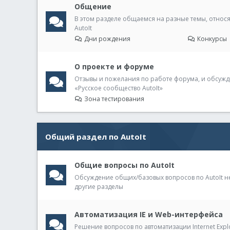
Общение
В этом разделе общаемся на разные темы, относя
AutoIt
Дни рождения
Конкурсы
О проекте и форуме
Отзывы и пожелания по работе форума, и обсужд
«Русское сообщество AutoIt»
Зона тестирования
Общий раздел по AutoIt
Общие вопросы по AutoIt
Обсуждение общих/базовых вопросов по AutoIt 
другие разделы
Автоматизация IE и Web-интерфейса
Решение вопросов по автоматизации Internet Expl