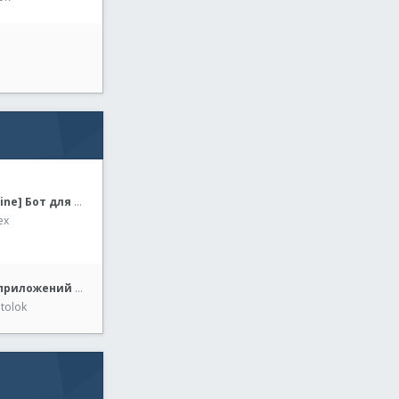
[Drakensang-Online] Бот для игры
ex
Автоустановка приложений и распаковка zip файлов c флэшки, затем переход к устройствам и принтерам
tolok