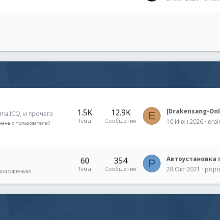
1.5K
12.9K
ипа ICQ, и прочего
E
Темы
Сообщения
10 Июн 2026
eral
ванных
пользователей
60
354
P
28 Окт 2021
popo
Темы
Сообщения
приложении